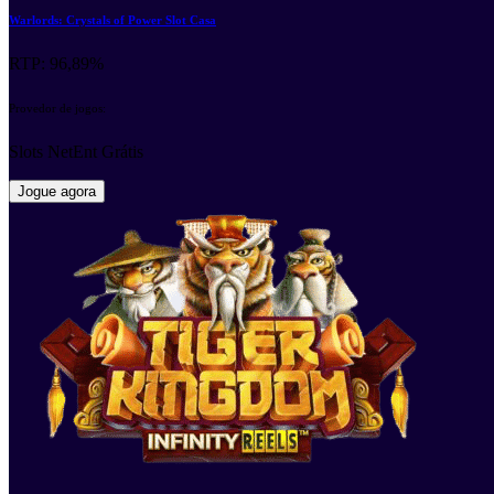
Warlords: Crystals of Power Slot Casa
RTP:
96,89%
Provedor de jogos:
Slots NetEnt Grátis
Jogue agora