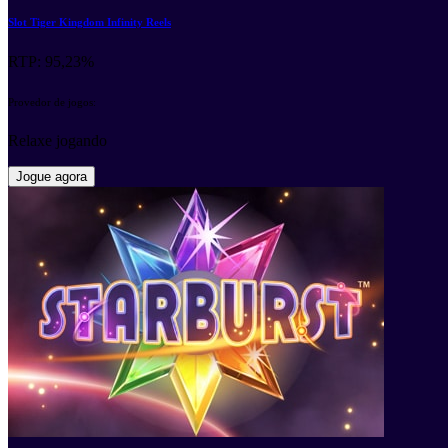
Slot Tiger Kingdom Infinity Reels
RTP:
95,23%
Provedor de jogos:
Relaxe jogando
Jogue agora