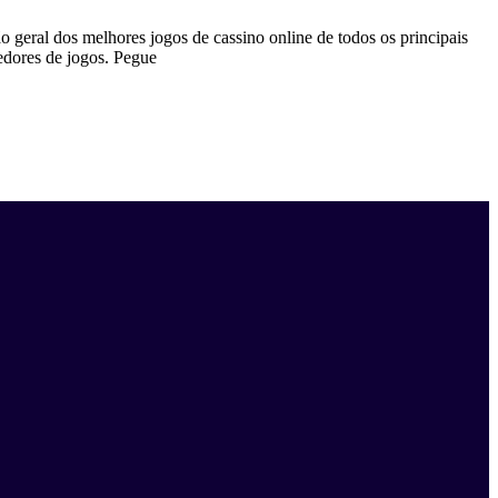
 geral dos melhores jogos de cassino online de todos os principais
cedores de jogos. Pegue