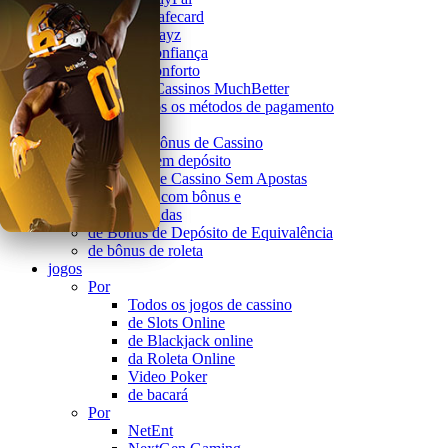
Paysafecard
ecoPayz
de confiança
de conforto
dos Cassinos MuchBetter
Todos os métodos de pagamento
bônus
Todos os Bônus de Cassino
de bônus sem depósito
de Bônus de Cassino Sem Apostas
Slots grátis com bônus e
de boas-vindas
de Bônus de Depósito de Equivalência
de bônus de roleta
jogos
Por
Todos os jogos de cassino
de Slots Online
de Blackjack online
da Roleta Online
Video Poker
de bacará
Por
NetEnt