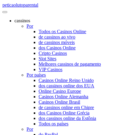
peticaolutoparental
cassinos
Por
Todos os Casinos Online
de cassinos ao vivo
de cassinos móveis
dos Casinos Online
Cripto Casinos
Slot Sites
Melhores cassinos de pagamento
VIP Casinos
Por países
Casinos Online Reino Unido
dos cassinos online dos EUA
Online Casino Europe
Casinos Online Alemanha
Casinos Online Brasil
de cassinos online em Chipre
dos Casinos Online Grécia
dos cassinos online da Estônia
Todos os países
Por
do PayPal