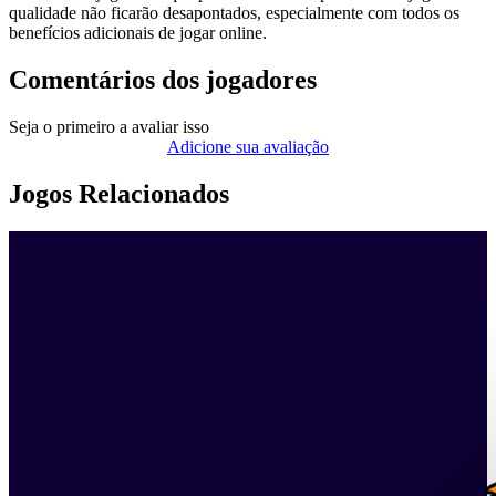
qualidade não ficarão desapontados, especialmente com todos os
benefícios adicionais de jogar online.
Comentários dos jogadores
Seja o primeiro a avaliar isso
Adicione sua avaliação
Jogos Relacionados