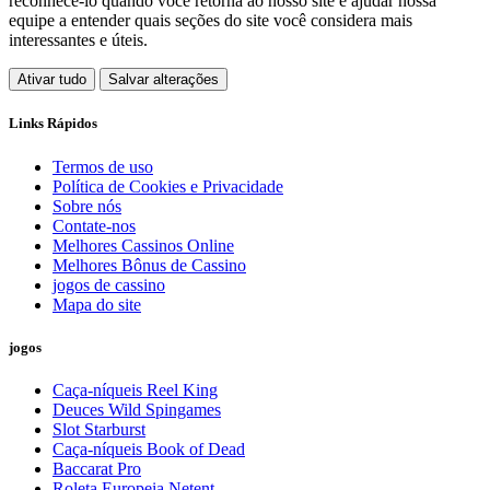
reconhecê-lo quando você retorna ao nosso site e ajudar nossa
equipe a entender quais seções do site você considera mais
interessantes e úteis.
Ativar tudo
Salvar alterações
Links Rápidos
Termos de uso
Política de Cookies e Privacidade
Sobre nós
Contate-nos
Melhores Cassinos Online
Melhores Bônus de Cassino
jogos de cassino
Mapa do site
jogos
Caça-níqueis Reel King
Deuces Wild Spingames
Slot Starburst
Caça-níqueis Book of Dead
Baccarat Pro
Roleta Europeia Netent