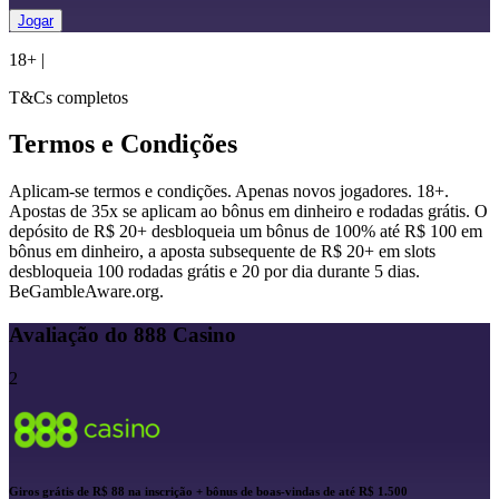
Jogar
18+
|
T&Cs completos
Termos e Condições
Aplicam-se termos e condições. Apenas novos jogadores. 18+.
Apostas de 35x se aplicam ao bônus em dinheiro e rodadas grátis. O
depósito de R$ 20+ desbloqueia um bônus de 100% até R$ 100 em
bônus em dinheiro, a aposta subsequente de R$ 20+ em slots
desbloqueia 100 rodadas grátis e 20 por dia durante 5 dias.
BeGambleAware.org.
Avaliação do 888 Casino
2
Giros grátis de R$ 88 na inscrição + bônus de boas-vindas de até R$ 1.500