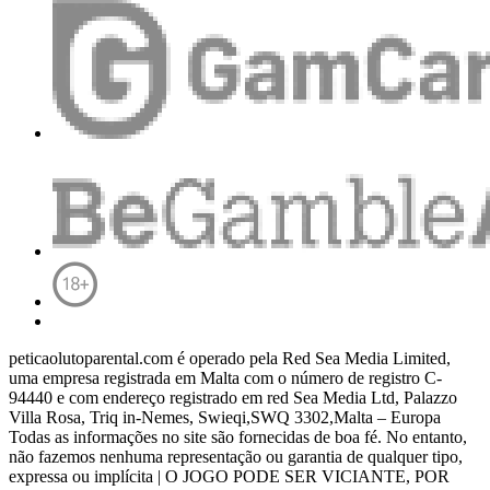
peticaolutoparental.com é operado pela Red Sea Media Limited,
uma empresa registrada em Malta com o número de registro C-
94440 e com endereço registrado em red Sea Media Ltd, Palazzo
Villa Rosa, Triq in-Nemes, Swieqi,SWQ 3302,Malta – Europa
Todas as informações no site são fornecidas de boa fé.
No entanto,
não fazemos nenhuma representação ou garantia de qualquer tipo,
expressa ou implícita |
O JOGO PODE SER VICIANTE, POR