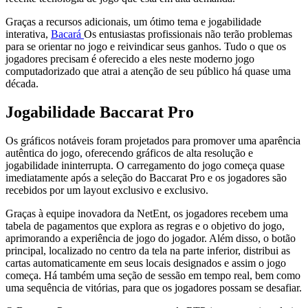
Graças a recursos adicionais, um ótimo tema e jogabilidade
interativa,
Bacará
Os entusiastas profissionais não terão problemas
para se orientar no jogo e reivindicar seus ganhos. Tudo o que os
jogadores precisam é oferecido a eles neste moderno jogo
computadorizado que atrai a atenção de seu público há quase uma
década.
Jogabilidade Baccarat Pro
Os gráficos notáveis ​​foram projetados para promover uma aparência
autêntica do jogo, oferecendo gráficos de alta resolução e
jogabilidade ininterrupta. O carregamento do jogo começa quase
imediatamente após a seleção do Baccarat Pro e os jogadores são
recebidos por um layout exclusivo e exclusivo.
Graças à equipe inovadora da NetEnt, os jogadores recebem uma
tabela de pagamentos que explora as regras e o objetivo do jogo,
aprimorando a experiência de jogo do jogador. Além disso, o botão
principal, localizado no centro da tela na parte inferior, distribui as
cartas automaticamente em seus locais designados e assim o jogo
começa. Há também uma seção de sessão em tempo real, bem como
uma sequência de vitórias, para que os jogadores possam se desafiar.