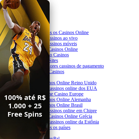
peticaolutoparental
cassinos
Por
Todos os Casinos Online
de cassinos ao vivo
de cassinos móveis
dos Casinos Online
Cripto Casinos
Slot Sites
Melhores cassinos de pagamento
VIP Casinos
Por países
Casinos Online Reino Unido
dos cassinos online dos EUA
Online Casino Europe
200% até R$
100% até R$
Casinos Online Alemanha
2.500 + 100
1.000 + 25
Casinos Online Brasil
de cassinos online em Chipre
Free Spins
Free Spins
dos Casinos Online Grécia
dos cassinos online da Estônia
Todos os países
Por
do PayPal