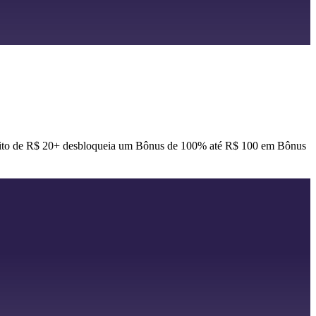
ósito de R$ 20+ desbloqueia um Bônus de 100% até R$ 100 em Bônus