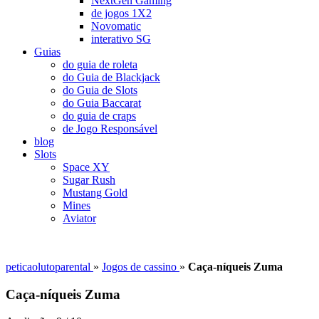
NextGen Gaming
de jogos 1X2
Novomatic
interativo SG
Guias
do guia de roleta
do Guia de Blackjack
do Guia de Slots
do Guia Baccarat
do guia de craps
de Jogo Responsável
blog
Slots
Space XY
Sugar Rush
Mustang Gold
Mines
Aviator
peticaolutoparental
»
Jogos de cassino
»
Caça-níqueis Zuma
Caça-níqueis Zuma