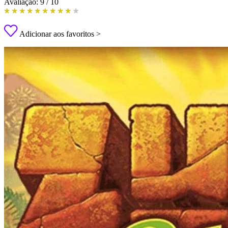
Avaliação:
9
/
10
Adicionar aos favoritos >