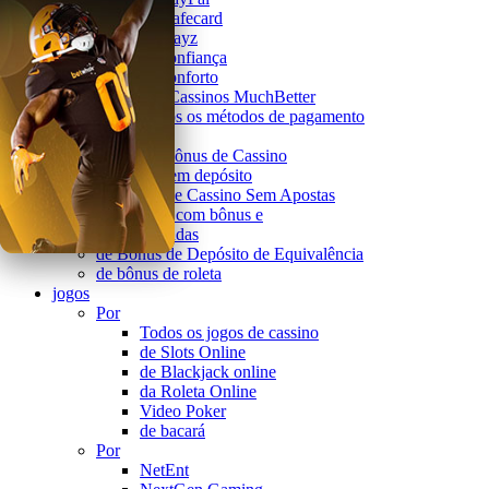
Paysafecard
ecoPayz
de confiança
de conforto
dos Cassinos MuchBetter
Todos os métodos de pagamento
bônus
Todos os Bônus de Cassino
de bônus sem depósito
de Bônus de Cassino Sem Apostas
Slots grátis com bônus e
de boas-vindas
de Bônus de Depósito de Equivalência
de bônus de roleta
jogos
Por
Todos os jogos de cassino
de Slots Online
de Blackjack online
da Roleta Online
Video Poker
de bacará
Por
NetEnt