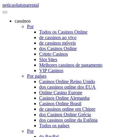
peticaolutoparental
cassinos
Por
Todos os Casinos Online
de cassinos ao vivo
de cassinos móveis
dos Casinos Online
Cripto Casinos
Slot Sites
Melhores cassinos de pagamento
VIP Casinos
Por países
Casinos Online Reino Unido
dos cassinos online dos EUA
Online Casino Europe
Casinos Online Alemanha
Casinos Online Brasil
de cassinos online em Chipre
dos Casinos Online Grécia
dos cassinos online da Estônia
Todos os países
Por
do PayPal