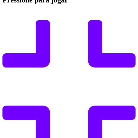
Pressione para jogar