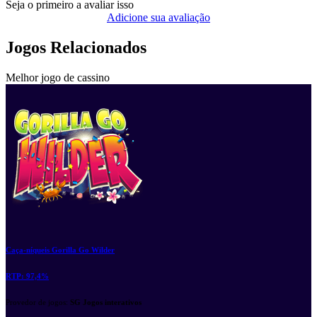
Seja o primeiro a avaliar isso
Adicione sua avaliação
Jogos Relacionados
Melhor jogo de cassino
Caça-níqueis Gorilla Go Wilder
RTP:
97,4%
Provedor de jogos:
SG Jogos interativos