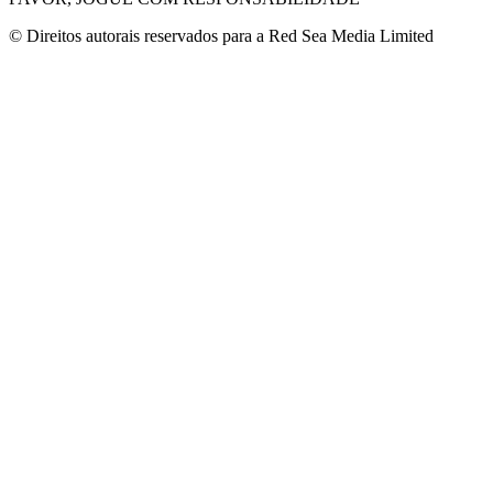
© Direitos autorais reservados para a Red Sea Media Limited