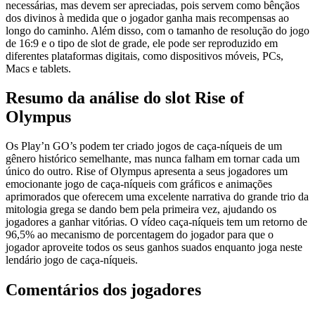
necessárias, mas devem ser apreciadas, pois servem como bênçãos
dos divinos à medida que o jogador ganha mais recompensas ao
longo do caminho. Além disso, com o tamanho de resolução do jogo
de 16:9 e o tipo de slot de grade, ele pode ser reproduzido em
diferentes plataformas digitais, como dispositivos móveis, PCs,
Macs e tablets.
Resumo da análise do slot Rise of
Olympus
Os Play’n GO’s podem ter criado jogos de caça-níqueis de um
gênero histórico semelhante, mas nunca falham em tornar cada um
único do outro. Rise of Olympus apresenta a seus jogadores um
emocionante jogo de caça-níqueis com gráficos e animações
aprimorados que oferecem uma excelente narrativa do grande trio da
mitologia grega se dando bem pela primeira vez, ajudando os
jogadores a ganhar vitórias. O vídeo caça-níqueis tem um retorno de
96,5% ao mecanismo de porcentagem do jogador para que o
jogador aproveite todos os seus ganhos suados enquanto joga neste
lendário jogo de caça-níqueis.
Comentários dos jogadores