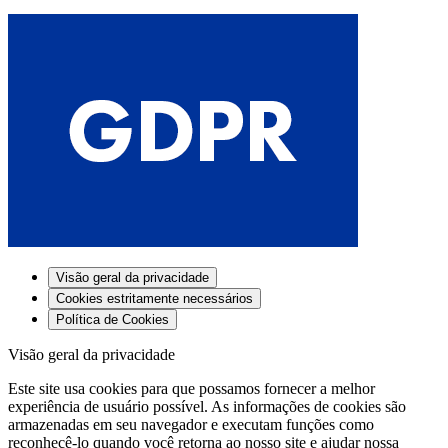
Visão geral da privacidade
Cookies estritamente necessários
Política de Cookies
Visão geral da privacidade
Este site usa cookies para que possamos fornecer a melhor
experiência de usuário possível. As informações de cookies são
armazenadas em seu navegador e executam funções como
reconhecê-lo quando você retorna ao nosso site e ajudar nossa