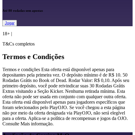
Até 80 rodadas sem apostas
Jogar
18+
|
T&Cs completos
Termos e Condições
Termos e condições Esta oferta está disponível apenas para
depositantes pela primeira vez. O depósito mínimo é de R$ 10. 50
Rodadas Grátis no Book of Dead. Rodar Valor: R$ 0,10. Após seu
primeiro depósito, você pode reivindicar suas 30 Rodadas Grátis
Extras visitando a Seção Kicker. Nenhuma retirada mínima. Esta
oferta não pode ser usada em conjunto com qualquer outra oferta.
Esta oferta está disponível apenas para jogadores específicos que
foram selecionados pelo PlayOJO. Se você chegou a esta página
não por meio da oferta designada via PlayOJO, não será elegível
para a oferta. Aplica-se a política de recompensas e jogos da OJO.
Consulte Mais informação.