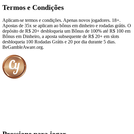
Termos e Condições
Aplicam-se termos e condições. Apenas novos jogadores. 18+.
Apostas de 35x se aplicam ao bônus em dinheiro e rodadas grátis. O
depósito de R$ 20+ desbloqueia um Bônus de 100% até R$ 100 em
Bônus em Dinheiro, a aposta subsequente de R$ 20+ em slots
desbloqueia 100 Rodadas Grátis e 20 por dia durante 5 dias.
BeGambleAware.org.