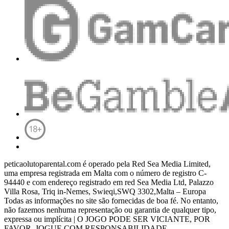
peticaolutoparental.com é operado pela Red Sea Media Limited,
uma empresa registrada em Malta com o número de registro C-
94440 e com endereço registrado em red Sea Media Ltd, Palazzo
Villa Rosa, Triq in-Nemes, Swieqi,SWQ 3302,Malta – Europa
Todas as informações no site são fornecidas de boa fé.
No entanto,
não fazemos nenhuma representação ou garantia de qualquer tipo,
expressa ou implícita |
O JOGO PODE SER VICIANTE, POR
FAVOR, JOGUE COM RESPONSABILIDADE