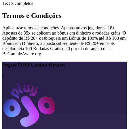
T&Cs completos
Termos e Condições
Aplicam-se termos e condições. Apenas novos jogadores. 18+.
Apostas de 35x se aplicam ao bônus em dinheiro e rodadas grátis. O
depósito de R$ 20+ desbloqueia um Bônus de 100% até R$ 100 em
Bônus em Dinheiro, a aposta subsequente de R$ 20+ em slots
desbloqueia 100 Rodadas Grátis e 20 por dia durante 5 dias.
BeGambleAware.org.
Jogue OJO Casino Review
4