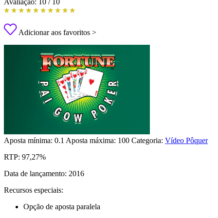
Avaliação:
10
/
10
Adicionar aos favoritos >
Aposta mínima:
0.1
Aposta máxima:
100
Categoria:
Vídeo Pôquer
RTP:
97,27%
Data de lançamento:
2016
Recursos especiais:
Opção de aposta paralela