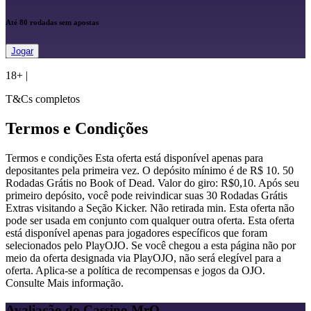
Até 80 rodadas sem apostas
Jogar
18+
|
T&Cs completos
Termos e Condições
Termos e condições Esta oferta está disponível apenas para
depositantes pela primeira vez. O depósito mínimo é de R$ 10. 50
Rodadas Grátis no Book of Dead. Valor do giro: R$0,10. Após seu
primeiro depósito, você pode reivindicar suas 30 Rodadas Grátis
Extras visitando a Seção Kicker. Não retirada min. Esta oferta não
pode ser usada em conjunto com qualquer outra oferta. Esta oferta
está disponível apenas para jogadores específicos que foram
selecionados pelo PlayOJO. Se você chegou a esta página não por
meio da oferta designada via PlayOJO, não será elegível para a
oferta. Aplica-se a política de recompensas e jogos da OJO.
Consulte Mais informação.
Avaliação do Cassino MrQ