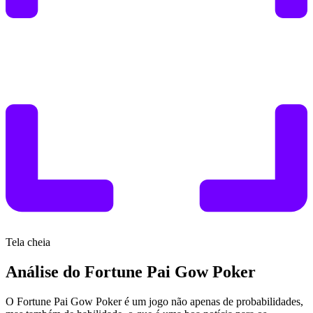
Tela cheia
Análise do Fortune Pai Gow Poker
O Fortune Pai Gow Poker é um jogo não apenas de probabilidades,