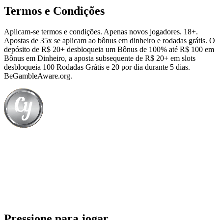
Termos e Condições
Aplicam-se termos e condições. Apenas novos jogadores. 18+.
Apostas de 35x se aplicam ao bônus em dinheiro e rodadas grátis. O
depósito de R$ 20+ desbloqueia um Bônus de 100% até R$ 100 em
Bônus em Dinheiro, a aposta subsequente de R$ 20+ em slots
desbloqueia 100 Rodadas Grátis e 20 por dia durante 5 dias.
BeGambleAware.org.
Pressione para jogar