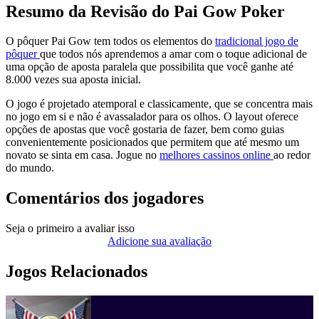
Resumo da Revisão do Pai Gow Poker
O pôquer Pai Gow tem todos os elementos do
tradicional jogo de
pôquer
que todos nós aprendemos a amar com o toque adicional de
uma opção de aposta paralela que possibilita que você ganhe até
8.000 vezes sua aposta inicial.
O jogo é projetado atemporal e classicamente, que se concentra mais
no jogo em si e não é avassalador para os olhos. O layout oferece
opções de apostas que você gostaria de fazer, bem como guias
convenientemente posicionados que permitem que até mesmo um
novato se sinta em casa. Jogue no
melhores cassinos online
ao redor
do mundo.
Comentários dos jogadores
Seja o primeiro a avaliar isso
Adicione sua avaliação
Jogos Relacionados