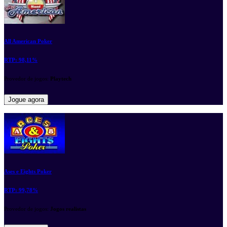
All American Poker
RTP:
98,11%
Provedor de jogos:
Playtech
Jogue agora
Ases e Eights Poker
RTP:
99,78%
Provedor de jogos:
Jogos realistas