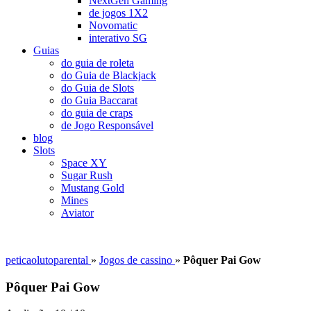
NextGen Gaming
de jogos 1X2
Novomatic
interativo SG
Guias
do guia de roleta
do Guia de Blackjack
do Guia de Slots
do Guia Baccarat
do guia de craps
de Jogo Responsável
blog
Slots
Space XY
Sugar Rush
Mustang Gold
Mines
Aviator
peticaolutoparental
»
Jogos de cassino
»
Pôquer Pai Gow
Pôquer Pai Gow