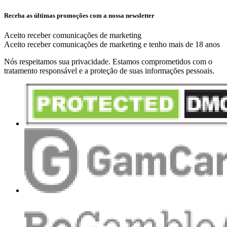
Receba as últimas promoções com a nossa newsletter
Aceito receber comunicações de marketing
Aceito receber comunicações de marketing e tenho mais de 18 anos
Nós respeitamos sua privacidade.
Estamos comprometidos com o
tratamento responsável e a proteção de suas informações pessoais.