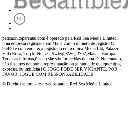
peticaolutoparental.com é operado pela Red Sea Media Limited,
uma empresa registrada em Malta com o número de registro C-
94440 e com endereço registrado em red Sea Media Ltd, Palazzo
Villa Rosa, Triq in-Nemes, Swieqi,SWQ 3302,Malta – Europa
Todas as informações no site são fornecidas de boa fé.
No entanto,
não fazemos nenhuma representação ou garantia de qualquer tipo,
expressa ou implícita |
O JOGO PODE SER VICIANTE, POR
FAVOR, JOGUE COM RESPONSABILIDADE
© Direitos autorais reservados para a Red Sea Media Limited