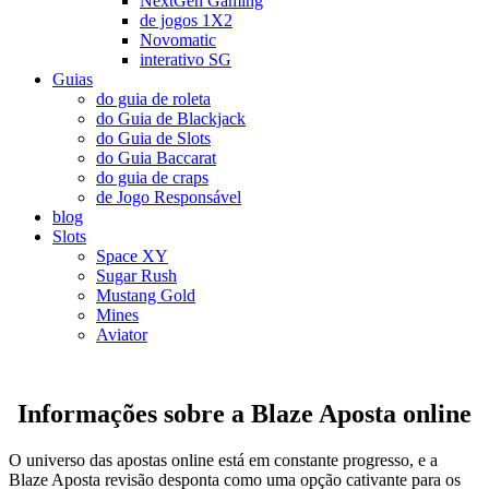
NextGen Gaming
de jogos 1X2
Novomatic
interativo SG
Guias
do guia de roleta
do Guia de Blackjack
do Guia de Slots
do Guia Baccarat
do guia de craps
de Jogo Responsável
blog
Slots
Space XY
Sugar Rush
Mustang Gold
Mines
Aviator
Informações sobre a Blaze Aposta online
O universo das apostas online está em constante progresso, e a
Blaze Aposta revisão desponta como uma opção cativante para os