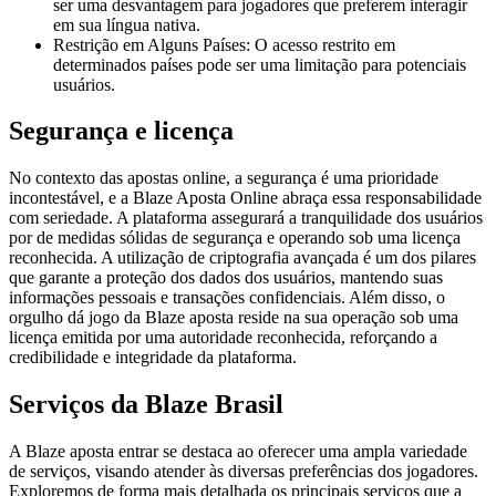
ser uma desvantagem para jogadores que preferem interagir
em sua língua nativa.
Restrição em Alguns Países: O acesso restrito em
determinados países pode ser uma limitação para potenciais
usuários.
Segurança e licença
No contexto das apostas online, a segurança é uma prioridade
incontestável, e a Blaze Aposta Online abraça essa responsabilidade
com seriedade. A plataforma assegurará a tranquilidade dos usuários
por de medidas sólidas de segurança e operando sob uma licença
reconhecida. A utilização de criptografia avançada é um dos pilares
que garante a proteção dos dados dos usuários, mantendo suas
informações pessoais e transações confidenciais. Além disso, o
orgulho dá jogo da Blaze aposta reside na sua operação sob uma
licença emitida por uma autoridade reconhecida, reforçando a
credibilidade e integridade da plataforma.
Serviços da Blaze Brasil
A Blaze aposta entrar se destaca ao oferecer uma ampla variedade
de serviços, visando atender às diversas preferências dos jogadores.
Exploremos de forma mais detalhada os principais serviços que a