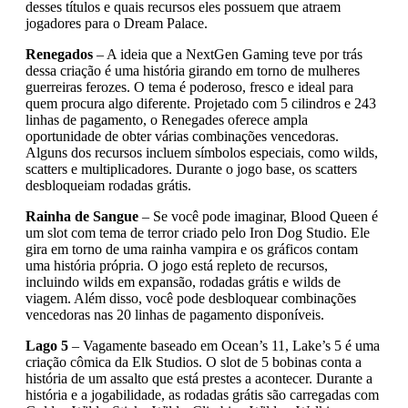
desses títulos e quais recursos eles possuem que atraem
jogadores para o Dream Palace.
Renegados
– A ideia que a NextGen Gaming teve por trás
dessa criação é uma história girando em torno de mulheres
guerreiras ferozes. O tema é poderoso, fresco e ideal para
quem procura algo diferente. Projetado com 5 cilindros e 243
linhas de pagamento, o Renegades oferece ampla
oportunidade de obter várias combinações vencedoras.
Alguns dos recursos incluem símbolos especiais, como wilds,
scatters e multiplicadores. Durante o jogo base, os scatters
desbloqueiam rodadas grátis.
Rainha de Sangue
– Se você pode imaginar, Blood Queen é
um slot com tema de terror criado pelo Iron Dog Studio. Ele
gira em torno de uma rainha vampira e os gráficos contam
uma história própria. O jogo está repleto de recursos,
incluindo wilds em expansão, rodadas grátis e wilds de
viagem. Além disso, você pode desbloquear combinações
vencedoras nas 20 linhas de pagamento disponíveis.
Lago 5
– Vagamente baseado em Ocean’s 11, Lake’s 5 é uma
criação cômica da Elk Studios. O slot de 5 bobinas conta a
história de um assalto que está prestes a acontecer. Durante a
história e a jogabilidade, as rodadas grátis são carregadas com