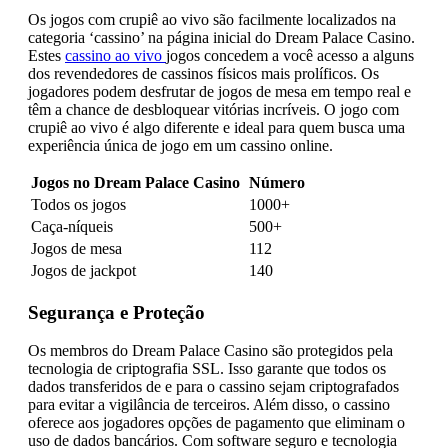
Os jogos com crupiê ao vivo são facilmente localizados na
categoria ‘cassino’ na página inicial do Dream Palace Casino.
Estes
cassino ao vivo
jogos concedem a você acesso a alguns
dos revendedores de cassinos físicos mais prolíficos. Os
jogadores podem desfrutar de jogos de mesa em tempo real e
têm a chance de desbloquear vitórias incríveis. O jogo com
crupiê ao vivo é algo diferente e ideal para quem busca uma
experiência única de jogo em um cassino online.
Jogos no Dream Palace Casino
Número
Todos os jogos
1000+
Caça-níqueis
500+
Jogos de mesa
112
Jogos de jackpot
140
Segurança e Proteção
Os membros do Dream Palace Casino são protegidos pela
tecnologia de criptografia SSL. Isso garante que todos os
dados transferidos de e para o cassino sejam criptografados
para evitar a vigilância de terceiros. Além disso, o cassino
oferece aos jogadores opções de pagamento que eliminam o
uso de dados bancários. Com software seguro e tecnologia