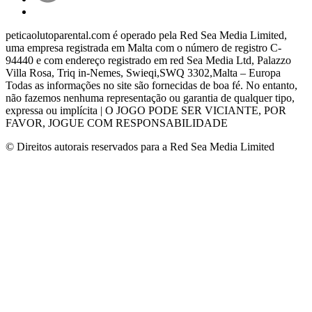
peticaolutoparental.com é operado pela Red Sea Media Limited,
uma empresa registrada em Malta com o número de registro C-
94440 e com endereço registrado em red Sea Media Ltd, Palazzo
Villa Rosa, Triq in-Nemes, Swieqi,SWQ 3302,Malta – Europa
Todas as informações no site são fornecidas de boa fé.
No entanto,
não fazemos nenhuma representação ou garantia de qualquer tipo,
expressa ou implícita |
O JOGO PODE SER VICIANTE, POR
FAVOR, JOGUE COM RESPONSABILIDADE
© Direitos autorais reservados para a Red Sea Media Limited