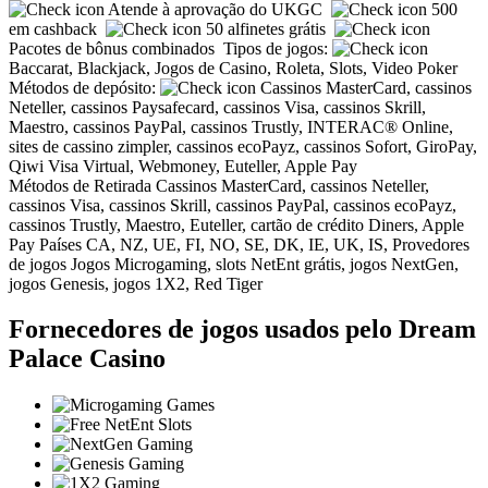
Atende à aprovação do UKGC
500
em cashback
50 alfinetes grátis
Pacotes de bônus combinados
Tipos de jogos:
Baccarat, Blackjack, Jogos de Casino, Roleta, Slots, Video Poker
Métodos de depósito:
Cassinos MasterCard, cassinos
Neteller, cassinos Paysafecard, cassinos Visa, cassinos Skrill,
Maestro, cassinos PayPal, cassinos Trustly, INTERAC® Online,
sites de cassino zimpler, cassinos ecoPayz, cassinos Sofort, GiroPay,
Qiwi Visa Virtual, Webmoney, Euteller, Apple Pay
Métodos de Retirada
Cassinos MasterCard, cassinos Neteller,
cassinos Visa, cassinos Skrill, cassinos PayPal, cassinos ecoPayz,
cassinos Trustly, Maestro, Euteller, cartão de crédito Diners, Apple
Pay
Países
CA, NZ, UE, FI, NO, SE, DK, IE, UK, IS,
Provedores
de jogos
Jogos Microgaming, slots NetEnt grátis, jogos NextGen,
jogos Genesis, jogos 1X2, Red Tiger
Fornecedores de jogos usados ​​pelo Dream
Palace Casino