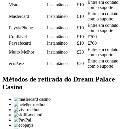
Entre em contato
Visto
Instantâneo
£10
com o suporte
Entre em contato
Mastercard
Instantâneo
£10
com o suporte
Entre em contato
PayviaPhone
Instantâneo
£10
com o suporte
Confiável
Instantâneo
£10
£700
Paysafecard
Instantâneo
£10
£700
Entre em contato
Muito Melhor
Instantâneo
£20
com o suporte
Entre em contato
ecoPayz
Instantâneo
£20
com o suporte
Métodos de retirada do Dream Palace
Casino