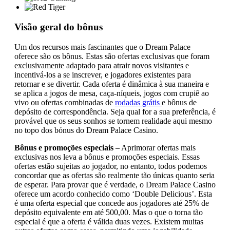
Visão geral do bônus
Um dos recursos mais fascinantes que o Dream Palace
oferece são os bônus. Estas são ofertas exclusivas que foram
exclusivamente adaptado para atrair novos visitantes e
incentivá-los a se inscrever, e jogadores existentes para
retornar e se divertir. Cada oferta é dinâmica à sua maneira e
se aplica a jogos de mesa, caça-níqueis, jogos com crupiê ao
vivo ou ofertas combinadas de
rodadas grátis
e bônus de
depósito de correspondência. Seja qual for a sua preferência, é
provável que os seus sonhos se tornem realidade aqui mesmo
no topo dos bónus do Dream Palace Casino.
Bônus e promoções especiais
– Aprimorar ofertas mais
exclusivas nos leva a bônus e promoções especiais. Essas
ofertas estão sujeitas ao jogador, no entanto, todos podemos
concordar que as ofertas são realmente tão únicas quanto seria
de esperar. Para provar que é verdade, o Dream Palace Casino
oferece um acordo conhecido como ‘Double Delicious’. Esta
é uma oferta especial que concede aos jogadores até 25% de
depósito equivalente em até 500,00. Mas o que o torna tão
especial é que a oferta é válida duas vezes. Existem muitas