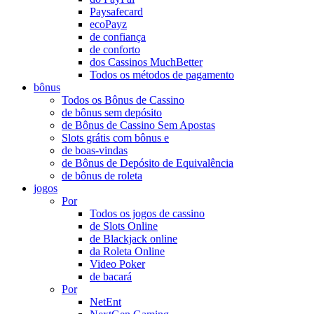
Paysafecard
ecoPayz
de confiança
de conforto
dos Cassinos MuchBetter
Todos os métodos de pagamento
bônus
Todos os Bônus de Cassino
de bônus sem depósito
de Bônus de Cassino Sem Apostas
Slots grátis com bônus e
de boas-vindas
de Bônus de Depósito de Equivalência
de bônus de roleta
jogos
Por
Todos os jogos de cassino
de Slots Online
de Blackjack online
da Roleta Online
Video Poker
de bacará
Por
NetEnt