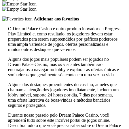
Adicionar aos favoritos
O Dream Palace Casino é outro produto inovador da Progress
Play Limited e, como resultado, os jogadores devem estar
preparados para serem surpreendidos por gráficos poderosos,
uma ampla variedade de jogos, ofertas personalizadas e
muitos outros destaques que veremos.
Alguns dos jogos mais populares podem ser jogados no
Dream Palace Casino, mas os visitantes também são
encorajados a navegar no lobby e explorar as ofertas únicas e
sonhadoras que geralmente só acontecem uma vez na vida.
Alguns dos destaques proeminentes do cassino, aqueles que
chamam a atenção dos jogadores imediatamente, incluem um
lobby móvel, suporte 24 horas por dia, 7 dias por semana,
uma oferta lucrativa de boas-vindas e métodos bancários
seguros e protegidos.
Durante nosso passeio pelo Dream Palace Casino, você
aprenderá tudo sobre este incrível portal de jogos online.
Descubra tudo o que você precisa saber sobre o Dream Palace