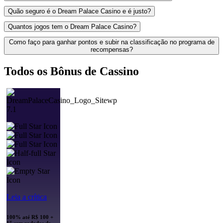
Quão seguro é o Dream Palace Casino e é justo?
Quantos jogos tem o Dream Palace Casino?
Como faço para ganhar pontos e subir na classificação no programa de
recompensas?
Todos os Bônus de Cassino
7.1
Leia a crítica
100% até R$ 100 +
15 sem rodadas de