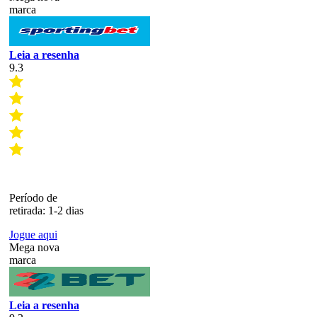
marca
Leia a resenha
9.3
BÔNUS de até R$
300
Período de
retirada: 1-2 dias
Jogue aqui
Mega nova
marca
Leia a resenha