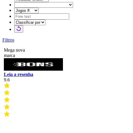
Filtros
Mega nova
marca
Leia a resenha
9.6
500% de bónus para
o primeiro depósito
+ 200 rodadas grátis