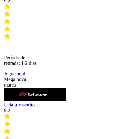
9.2
BÔNUS de até R$
600
Período de
retirada: 1-2 dias
Jogue aqui
Mega nova
marca
Leia a resenha
9.2