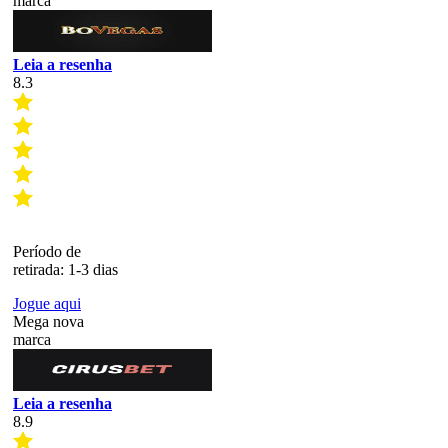
marca
Leia a resenha
8.3
Até R$ 5500
Período de
retirada: 1-3 dias
Jogue aqui
Mega nova
marca
Leia a resenha
8.9