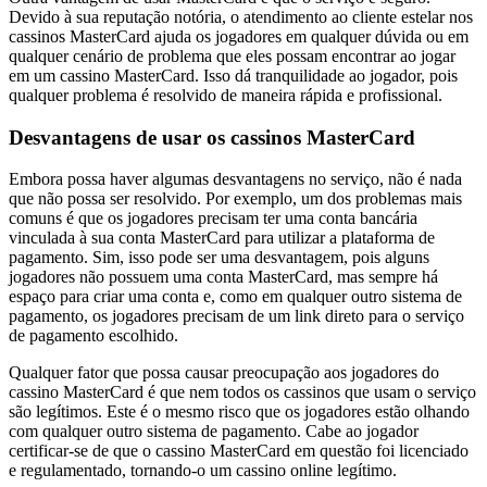
Devido à sua reputação notória, o atendimento ao cliente estelar nos
cassinos MasterCard ajuda os jogadores em qualquer dúvida ou em
qualquer cenário de problema que eles possam encontrar ao jogar
em um cassino MasterCard. Isso dá tranquilidade ao jogador, pois
qualquer problema é resolvido de maneira rápida e profissional.
Desvantagens de usar os cassinos MasterCard
Embora possa haver algumas desvantagens no serviço, não é nada
que não possa ser resolvido. Por exemplo, um dos problemas mais
comuns é que os jogadores precisam ter uma conta bancária
vinculada à sua conta MasterCard para utilizar a plataforma de
pagamento. Sim, isso pode ser uma desvantagem, pois alguns
jogadores não possuem uma conta MasterCard, mas sempre há
espaço para criar uma conta e, como em qualquer outro sistema de
pagamento, os jogadores precisam de um link direto para o serviço
de pagamento escolhido.
Qualquer fator que possa causar preocupação aos jogadores do
cassino MasterCard é que nem todos os cassinos que usam o serviço
são legítimos. Este é o mesmo risco que os jogadores estão olhando
com qualquer outro sistema de pagamento. Cabe ao jogador
certificar-se de que o cassino MasterCard em questão foi licenciado
e regulamentado, tornando-o um cassino online legítimo.