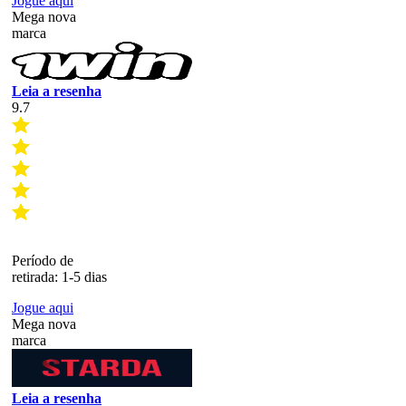
Jogue aqui
Mega nova
marca
Leia a resenha
9.7
VIPWELCOME2026
Período de
retirada: 1-5 dias
Jogue aqui
Mega nova
marca
Leia a resenha