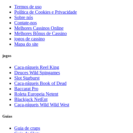
Termos de uso
Política de Cookies e Privacidade
Sobre nós
Contate-nos
Melhores Cassinos Online
Melhores Bônus de Cassino
jogos de cassino
Mapa do site
jogos
Caça-níqueis Reel King
Deuces Wild Spingames
Slot Starburst
Caça-níqueis Book of Dead
Baccarat Pro
Roleta Europeia Netent
Blackjack NetEnt
Caça-níqueis Wild Wild West
Guias
Guia de craps