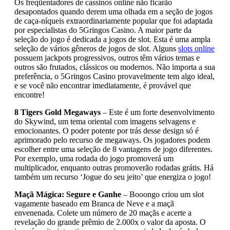
Os freqüentadores de cassinos online não ficarão
desapontados quando derem uma olhada em a seção de jogos
de caça-níqueis extraordinariamente popular que foi adaptada
por especialistas do 5Gringos Casino. A maior parte da
seleção do jogo é dedicada a jogos de slot. Esta é uma ampla
seleção de vários gêneros de jogos de slot. Alguns
slots online
possuem jackpots progressivos, outros têm vários temas e
outros são frutados, clássicos ou modernos. Não importa a sua
preferência, o 5Gringos Casino provavelmente tem algo ideal,
e se você não encontrar imediatamente, é provável que
encontre!
8 Tigers Gold Megaways
– Este é um forte desenvolvimento
do Skywind, um tema oriental com imagens selvagens e
emocionantes. O poder potente por trás desse design só é
aprimorado pelo recurso de megaways. Os jogadores podem
escolher entre uma seleção de 8 vantagens de jogo diferentes.
Por exemplo, uma rodada do jogo promoverá um
multiplicador, enquanto outras promoverão rodadas grátis. Há
também um recurso ‘Jogue do seu jeito’ que energiza o jogo!
Maçã Mágica: Segure e Ganhe
– Booongo criou um slot
vagamente baseado em Branca de Neve e a maçã
envenenada. Colete um número de 20 maçãs e acerte a
revelação do grande prêmio de 2.000x o valor da aposta. O