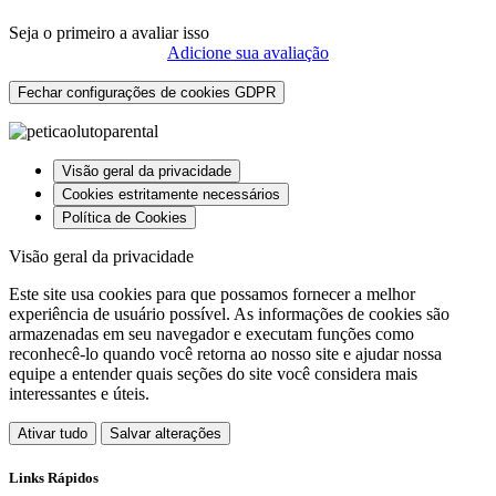
Seja o primeiro a avaliar isso
Adicione sua avaliação
Fechar configurações de cookies GDPR
Visão geral da privacidade
Cookies estritamente necessários
Política de Cookies
Visão geral da privacidade
Este site usa cookies para que possamos fornecer a melhor
experiência de usuário possível. As informações de cookies são
armazenadas em seu navegador e executam funções como
reconhecê-lo quando você retorna ao nosso site e ajudar nossa
equipe a entender quais seções do site você considera mais
interessantes e úteis.
Ativar tudo
Salvar alterações
Links Rápidos