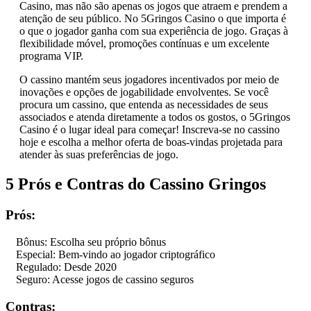
Casino, mas não são apenas os jogos que atraem e prendem a
atenção de seu público. No 5Gringos Casino o que importa é
o que o jogador ganha com sua experiência de jogo. Graças à
flexibilidade móvel, promoções contínuas e um excelente
programa VIP.
O cassino mantém seus jogadores incentivados por meio de
inovações e opções de jogabilidade envolventes. Se você
procura um cassino, que entenda as necessidades de seus
associados e atenda diretamente a todos os gostos, o 5Gringos
Casino é o lugar ideal para começar! Inscreva-se no cassino
hoje e escolha a melhor oferta de boas-vindas projetada para
atender às suas preferências de jogo.
5 Prós e Contras do Cassino Gringos
Prós:
Bônus:
Escolha seu próprio bônus
Especial:
Bem-vindo ao jogador criptográfico
Regulado:
Desde 2020
Seguro:
Acesse jogos de cassino seguros
Contras: