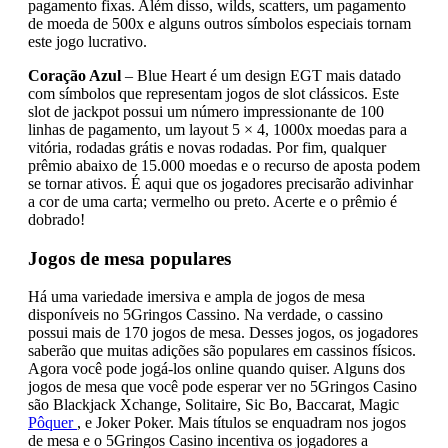
pagamento fixas. Além disso, wilds, scatters, um pagamento
de moeda de 500x e alguns outros símbolos especiais tornam
este jogo lucrativo.
Coração Azul
– Blue Heart é um design EGT mais datado
com símbolos que representam jogos de slot clássicos. Este
slot de jackpot possui um número impressionante de 100
linhas de pagamento, um layout 5 × 4, 1000x moedas para a
vitória, rodadas grátis e novas rodadas. Por fim, qualquer
prêmio abaixo de 15.000 moedas e o recurso de aposta podem
se tornar ativos. É aqui que os jogadores precisarão adivinhar
a cor de uma carta; vermelho ou preto. Acerte e o prêmio é
dobrado!
Jogos de mesa populares
Há uma variedade imersiva e ampla de jogos de mesa
disponíveis no 5Gringos Cassino. Na verdade, o cassino
possui mais de 170 jogos de mesa. Desses jogos, os jogadores
saberão que muitas adições são populares em cassinos físicos.
Agora você pode jogá-los online quando quiser. Alguns dos
jogos de mesa que você pode esperar ver no 5Gringos Casino
são Blackjack Xchange, Solitaire, Sic Bo, Baccarat, Magic
Pôquer
, e Joker Poker. Mais títulos se enquadram nos jogos
de mesa e o 5Gringos Casino incentiva os jogadores a