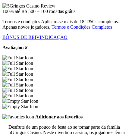
100% até R$ 500 + 100 rodadas grátis
Termos e condições
Aplicam-se mais de 18 T&Cs completos.
Apenas novos jogadores.
Termos e Condições Completos
BÔNUS DE REIVINDICAÇÃO
Avaliação:
8
Adicionar aos favoritos
Desfrute de um pouco de festa ao se tornar parte da família
5Gringos Casino. Neste divertido cassino, os jogadores têm a