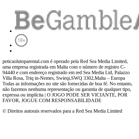
peticaolutoparental.com é operado pela Red Sea Media Limited,
uma empresa registrada em Malta com o número de registro C-
94440 e com endereço registrado em red Sea Media Ltd, Palazzo
Villa Rosa, Triq in-Nemes, Swieqi,SWQ 3302,Malta – Europa
Todas as informações no site são fornecidas de boa fé.
No entanto,
não fazemos nenhuma representação ou garantia de qualquer tipo,
expressa ou implícita |
O JOGO PODE SER VICIANTE, POR
FAVOR, JOGUE COM RESPONSABILIDADE
© Direitos autorais reservados para a Red Sea Media Limited