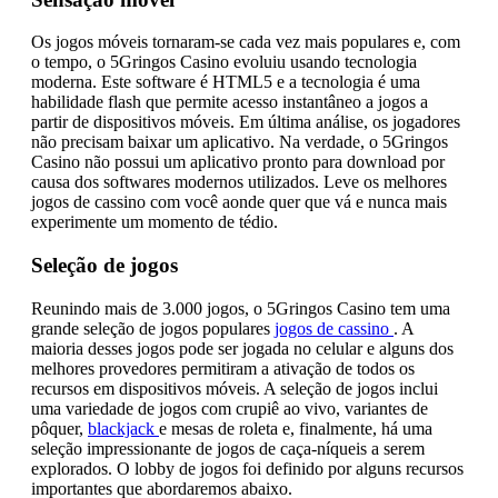
Os jogos móveis tornaram-se cada vez mais populares e, com
o tempo, o 5Gringos Casino evoluiu usando tecnologia
moderna. Este software é HTML5 e a tecnologia é uma
habilidade flash que permite acesso instantâneo a jogos a
partir de dispositivos móveis. Em última análise, os jogadores
não precisam baixar um aplicativo. Na verdade, o 5Gringos
Casino não possui um aplicativo pronto para download por
causa dos softwares modernos utilizados. Leve os melhores
jogos de cassino com você aonde quer que vá e nunca mais
experimente um momento de tédio.
Seleção de jogos
Reunindo mais de 3.000 jogos, o 5Gringos Casino tem uma
grande seleção de jogos populares
jogos de cassino
. A
maioria desses jogos pode ser jogada no celular e alguns dos
melhores provedores permitiram a ativação de todos os
recursos em dispositivos móveis. A seleção de jogos inclui
uma variedade de jogos com crupiê ao vivo, variantes de
pôquer,
blackjack
e mesas de roleta e, finalmente, há uma
seleção impressionante de jogos de caça-níqueis a serem
explorados. O lobby de jogos foi definido por alguns recursos
importantes que abordaremos abaixo.