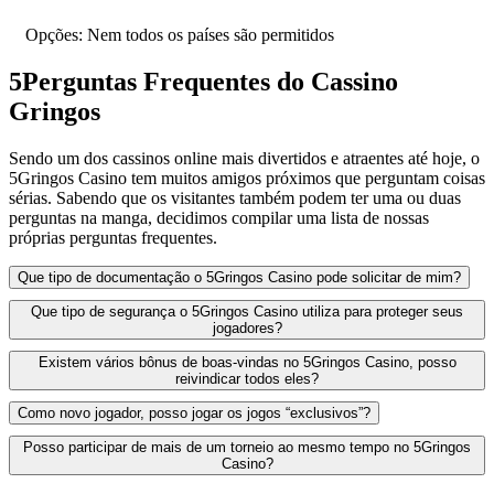
Opções:
Nem todos os países são permitidos
5Perguntas Frequentes do Cassino
Gringos
Sendo um dos cassinos online mais divertidos e atraentes até hoje, o
5Gringos Casino tem muitos amigos próximos que perguntam coisas
sérias. Sabendo que os visitantes também podem ter uma ou duas
perguntas na manga, decidimos compilar uma lista de nossas
próprias perguntas frequentes.
Que tipo de documentação o 5Gringos Casino pode solicitar de mim?
Que tipo de segurança o 5Gringos Casino utiliza para proteger seus
jogadores?
Existem vários bônus de boas-vindas no 5Gringos Casino, posso
reivindicar todos eles?
Como novo jogador, posso jogar os jogos “exclusivos”?
Posso participar de mais de um torneio ao mesmo tempo no 5Gringos
Casino?