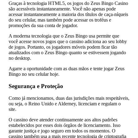
Graças à tecnologia HTML5, os jogos do Zeus Bingo Casino
são acessíveis instantaneamente. Você não apenas pode
acessar instantaneamente a maioria dos títulos de caça-níqueis
do seu celular, mas também pode acessar os troféus e
promoções da sua conta de jogador.
A moderna tecnologia que o Zeus Bingo usa permite que
você acesse novos jogos que o cassino adiciona ao seu lobby
de jogos. Portanto, os jogadores móveis podem ficar tão
atualizados com o Zeus Bingo quanto se estivessem jogando
no desktop.
Agarre a oportunidade com as duas mãos e tente jogar Zeus
Bingo no seu celular hoje.
Segurança e Proteção
Como já mencionamos, duas das jurisdições mais respeitáveis,
ou seja, o Reino Unido e Alderney, licenciam e regulam o
site.
O cassino deve atender continuamente aos altos padrões
estabelecidos por esses dois órgãos de licenciamento. Isso
garante justiça e jogo seguro em todos os momentos. O
cassino também usa a mais recente tecnologia de criptografia