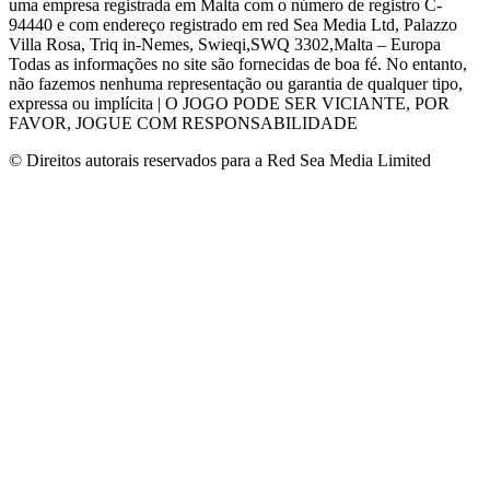
uma empresa registrada em Malta com o número de registro C-
94440 e com endereço registrado em red Sea Media Ltd, Palazzo
Villa Rosa, Triq in-Nemes, Swieqi,SWQ 3302,Malta – Europa
Todas as informações no site são fornecidas de boa fé.
No entanto,
não fazemos nenhuma representação ou garantia de qualquer tipo,
expressa ou implícita |
O JOGO PODE SER VICIANTE, POR
FAVOR, JOGUE COM RESPONSABILIDADE
© Direitos autorais reservados para a Red Sea Media Limited