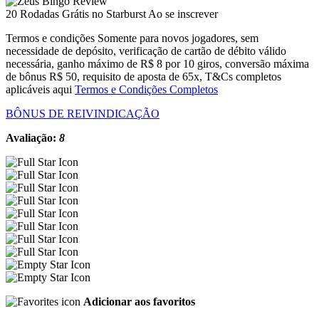
20 Rodadas Grátis no Starburst Ao se inscrever
Termos e condições
Somente para novos jogadores, sem
necessidade de depósito, verificação de cartão de débito válido
necessária, ganho máximo de R$ 8 por 10 giros, conversão máxima
de bônus R$ 50, requisito de aposta de 65x, T&Cs completos
aplicáveis ​​aqui
Termos e Condições Completos
BÔNUS DE REIVINDICAÇÃO
Avaliação:
8
Adicionar aos favoritos