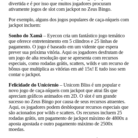
divertida e é por isso que muitos jogadores procuram
ativamente jogos de slot com jackpot no Zeus Bingo.
Por exemplo, alguns dos jogos populares de caça-níqueis com
jackpot incluem:
Sonho do Xamã
– Eyecon cria um fantástico jogo temático
que oferece entretenimento em 5 cilindros e 25 linhas de
pagamento. O jogo é baseado em um vidente que espera
prever sua próxima vitória. Aqui os jogadores desfrutam de
um jogo de alta resolução que se apresenta com recursos
especiais, como rodadas grátis, scatters, wilds e um recurso de
bônus que multiplica as vitórias em até 15x! E tudo isso sem
contar o jackpot.
Felicidade do Unicórnio
– Unicorn Bliss é um popular e
novo jogo de caça-níqueis com jackpot que atrai fãs que
apreciam gráficos animados em 2D. O slot é um grande
sucesso no Zeus Bingo por causa de seus recursos atraentes.
Aqui, os jogadores podem desbloquear recursos especiais que
são acionados por wilds e scatters. Os recursos incluem 25
rodadas grátis, um pagamento de jackpot máximo de 4800x a
aposta apostada e outro pagamento máximo de 2500x
moedas.