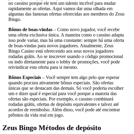
no cassino porque ele tem um talento incrível para mudar
rapidamente as ofertas. Aqui vamos dar uma olhada em
algumas das famosas ofertas oferecidas aos membros do Zeus
Bingo.
Bônus de boas-vindas
– Como novo jogador, você recebe
uma oferta exclusiva única. A maneira como o cassino adapta
isso pode variar, mas há uma constante: sempre há uma oferta
de boas-vindas para novos jogadores. Atualmente, Zeus
Bingo Casino está oferecendo aos seus novos jogadores
rodadas grátis. Ao se inscrever usando o código promocional
ou indo diretamente para o lobby de promoções, você pode
reivindicar esta oferta para si mesmo.
Bônus Especiais
– Você sempre tem algo pelo que esperar
quando procura ativamente bônus especiais. São ofertas
únicas que se destacam das demais. Só você poderia escolher
um e dizer qual é especial para você porque a maioria das
ofertas são especiais. Por exemplo, o cassino combinará
rodadas grátis, ofertas de depósito equivalentes e talvez até
acordos de reembolso. Além disso, você pode até encontrar
prêmios da vida real em jogo.
Zeus Bingo Métodos de depósito