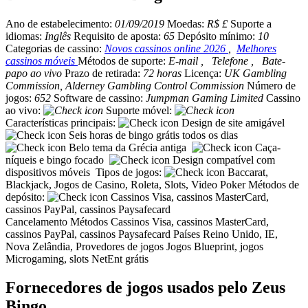
Ano de estabelecimento:
01/09/2019
Moedas:
R$ £
Suporte a
idiomas:
Inglês
Requisito de aposta:
65
Depósito mínimo:
10
Categorias de cassino:
Novos cassinos online 2026
,
Melhores
cassinos móveis
Métodos de suporte:
E-mail
,
Telefone
,
Bate-
papo ao vivo
Prazo de retirada:
72 horas
Licença:
UK Gambling
Commission, Alderney Gambling Control Commission
Número de
jogos:
652
Software de cassino:
Jumpman Gaming Limited
Cassino
ao vivo:
Suporte móvel:
Características principais:
Design de site amigável
Seis horas de bingo grátis todos os dias
Belo tema da Grécia antiga
Caça-
níqueis e bingo focado
Design compatível com
dispositivos móveis
Tipos de jogos:
Baccarat,
Blackjack, Jogos de Casino, Roleta, Slots, Video Poker
Métodos de
depósito:
Cassinos Visa, cassinos MasterCard,
cassinos PayPal, cassinos Paysafecard
Cancelamento Métodos
Cassinos Visa, cassinos MasterCard,
cassinos PayPal, cassinos Paysafecard
Países
Reino Unido, IE,
Nova Zelândia,
Provedores de jogos
Jogos Blueprint, jogos
Microgaming, slots NetEnt grátis
Fornecedores de jogos usados ​​pelo Zeus
Bingo