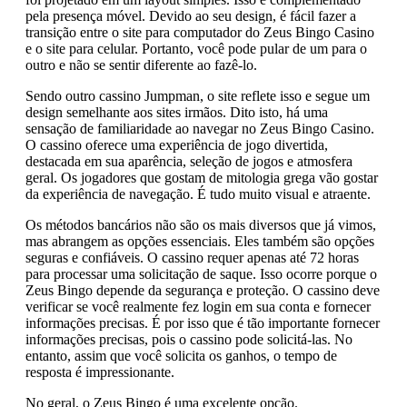
pela presença móvel. Devido ao seu design, é fácil fazer a
transição entre o site para computador do Zeus Bingo Casino
e o site para celular. Portanto, você pode pular de um para o
outro e não se sentir diferente ao fazê-lo.
Sendo outro cassino Jumpman, o site reflete isso e segue um
design semelhante aos sites irmãos. Dito isto, há uma
sensação de familiaridade ao navegar no Zeus Bingo Casino.
O cassino oferece uma experiência de jogo divertida,
destacada em sua aparência, seleção de jogos e atmosfera
geral. Os jogadores que gostam de mitologia grega vão gostar
da experiência de navegação. É tudo muito visual e atraente.
Os métodos bancários não são os mais diversos que já vimos,
mas abrangem as opções essenciais. Eles também são opções
seguras e confiáveis. O cassino requer apenas até 72 horas
para processar uma solicitação de saque. Isso ocorre porque o
Zeus Bingo depende da segurança e proteção. O cassino deve
verificar se você realmente fez login em sua conta e fornecer
informações precisas. É por isso que é tão importante fornecer
informações precisas, pois o cassino pode solicitá-las. No
entanto, assim que você solicita os ganhos, o tempo de
resposta é impressionante.
No geral, o Zeus Bingo é uma excelente opção.