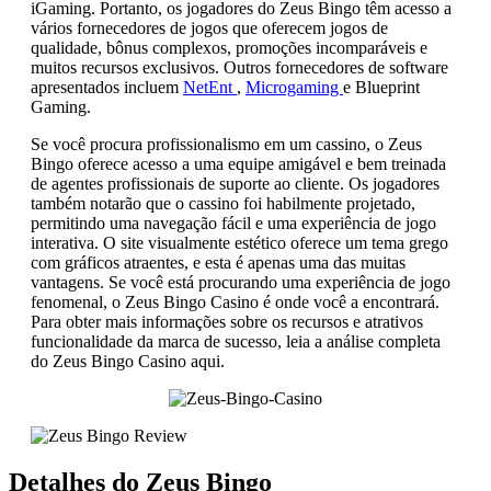
iGaming. Portanto, os jogadores do Zeus Bingo têm acesso a
vários fornecedores de jogos que oferecem jogos de
qualidade, bônus complexos, promoções incomparáveis ​​e
muitos recursos exclusivos. Outros fornecedores de software
apresentados incluem
NetEnt
,
Microgaming
e Blueprint
Gaming.
Se você procura profissionalismo em um cassino, o Zeus
Bingo oferece acesso a uma equipe amigável e bem treinada
de agentes profissionais de suporte ao cliente. Os jogadores
também notarão que o cassino foi habilmente projetado,
permitindo uma navegação fácil e uma experiência de jogo
interativa. O site visualmente estético oferece um tema grego
com gráficos atraentes, e esta é apenas uma das muitas
vantagens. Se você está procurando uma experiência de jogo
fenomenal, o Zeus Bingo Casino é onde você a encontrará.
Para obter mais informações sobre os recursos e atrativos
funcionalidade da marca de sucesso, leia a análise completa
do Zeus Bingo Casino aqui.
Detalhes do Zeus Bingo