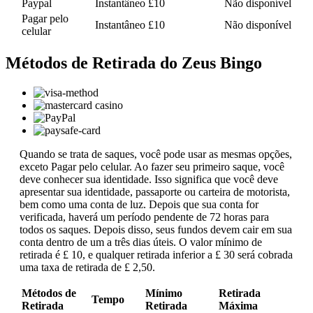
Paypal
Instantâneo
£10
Não disponível
Pagar pelo
Instantâneo
£10
Não disponível
celular
Métodos de Retirada do Zeus Bingo
Quando se trata de saques, você pode usar as mesmas opções,
exceto Pagar pelo celular. Ao fazer seu primeiro saque, você
deve conhecer sua identidade. Isso significa que você deve
apresentar sua identidade, passaporte ou carteira de motorista,
bem como uma conta de luz. Depois que sua conta for
verificada, haverá um período pendente de 72 horas para
todos os saques. Depois disso, seus fundos devem cair em sua
conta dentro de um a três dias úteis. O valor mínimo de
retirada é £ 10, e qualquer retirada inferior a £ 30 será cobrada
uma taxa de retirada de £ 2,50.
Métodos de
Mínimo
Retirada
Tempo
Retirada
Retirada
Máxima