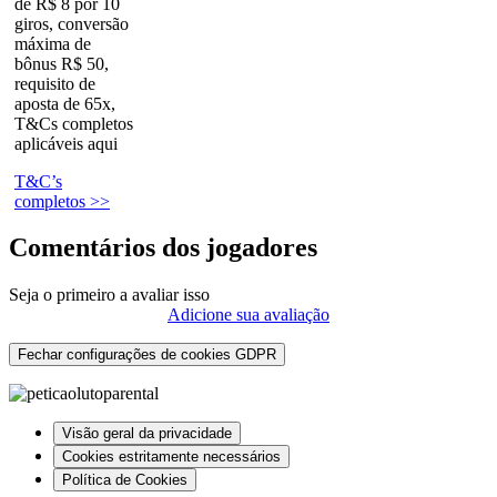
de R$ 8 por 10
giros, conversão
máxima de
bônus R$ 50,
requisito de
aposta de 65x,
T&Cs completos
aplicáveis ​​aqui
T&C’s
completos >>
Comentários dos jogadores
Seja o primeiro a avaliar isso
Adicione sua avaliação
Fechar configurações de cookies GDPR
Visão geral da privacidade
Cookies estritamente necessários
Política de Cookies