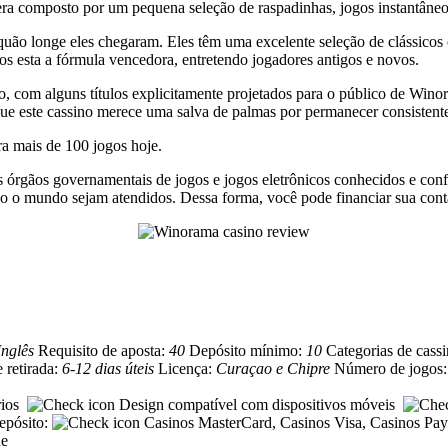
ra composto por um pequena seleção de raspadinhas, jogos instantâneos 
 quão longe eles chegaram. Eles têm uma excelente seleção de clássicos
 esta a fórmula vencedora, entretendo jogadores antigos e novos.
, com alguns títulos explicitamente projetados para o público de Wino
ue este cassino merece uma salva de palmas por permanecer consistent
a mais de 100 jogos hoje.
 órgãos governamentais de jogos e jogos eletrônicos conhecidos e con
 todo o mundo sejam atendidos. Dessa forma, você pode financiar s
Inglês
Requisito de aposta:
40
Depósito mínimo:
10
Categorias de cass
 retirada:
6-12 dias úteis
Licença:
Curaçao e Chipre
Número de jogos
rios
Design compatível com dispositivos móveis
epósito:
Casinos MasterCard, Casinos Visa, Casinos Paysa
ne