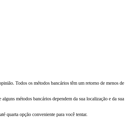
pinião. Todos os métodos bancários têm um retorno de menos de
que alguns métodos bancários dependem da sua localização e da sua
até quarta opção conveniente para você tentar.