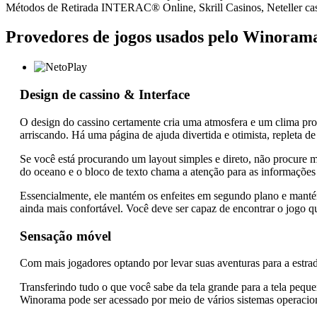
Métodos de Retirada
INTERAC® Online, Skrill Casinos, Neteller cas
Provedores de jogos usados ​​pelo Winoram
Design de cassino & Interface
O design do cassino certamente cria uma atmosfera e um clima pro
arriscando. Há uma página de ajuda divertida e otimista, repleta d
Se você está procurando um layout simples e direto, não procure ma
do oceano e o bloco de texto chama a atenção para as informações c
Essencialmente, ele mantém os enfeites em segundo plano e mantém
ainda mais confortável. Você deve ser capaz de encontrar o jogo q
Sensação móvel
Com mais jogadores optando por levar suas aventuras para a estra
Transferindo tudo o que você sabe da tela grande para a tela pequ
Winorama pode ser acessado por meio de vários sistemas operaci