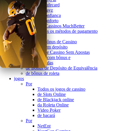
Paysafecard
ecoPayz
de confiança
de conforto
dos Cassinos MuchBetter
Todos os métodos de pagamento
bônus
Todos os Bônus de Cassino
de bônus sem depósito
de Bônus de Cassino Sem Apostas
Slots grátis com bônus e
de boas-vindas
de Bônus de Depósito de Equivalência
de bônus de roleta
jogos
Por
Todos os jogos de cassino
de Slots Online
de Blackjack online
da Roleta Online
Video Poker
de bacará
Por
NetEnt