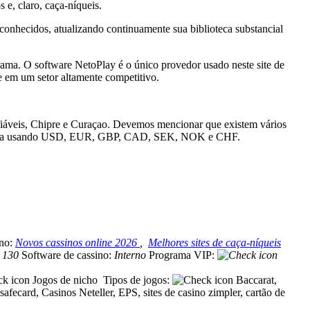
e, claro, caça-níqueis.
 conhecidos, atualizando continuamente sua biblioteca substancial
rama. O software NetoPlay é o único provedor usado neste site de
e em um setor altamente competitivo.
fiáveis, Chipre e Curaçao. Devemos mencionar que existem vários
ua conta usando USD, EUR, GBP, CAD, SEK, NOK e CHF.
ino:
Novos cassinos online 2026
,
Melhores sites de caça-níqueis
:
130
Software de cassino:
Interno
Programa VIP:
Jogos de nicho
Tipos de jogos:
Baccarat,
fecard, Casinos Neteller, EPS, sites de casino zimpler, cartão de