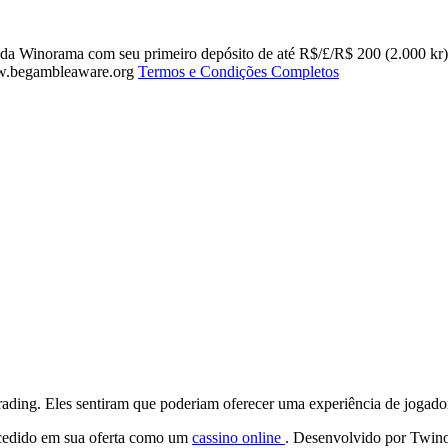
 da Winorama com seu primeiro depósito de até R$/£/R$ 200 (2.000 k
ww.begambleaware.org
Termos e Condições Completos
ng. Eles sentiram que poderiam oferecer uma experiência de jogador 
cedido em sua oferta como um
cassino online
. Desenvolvido por Twin