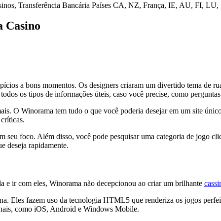
inos, Transferência Bancária
Países
CA, NZ, França, IE, AU, FI, LU,
a Casino
pícios a bons momentos. Os designers criaram um divertido tema de rua 
e todos os tipos de informações úteis, caso você precise, como perguntas
is. O Winorama tem tudo o que você poderia desejar em um site único, a
ríticas.
 seu foco. Além disso, você pode pesquisar uma categoria de jogo cli
ue deseja rapidamente.
da e ir com eles, Winorama não decepcionou ao criar um brilhante
cass
ena. Eles fazem uso da tecnologia HTML5 que renderiza os jogos perfei
onais, como iOS, Android e Windows Mobile.