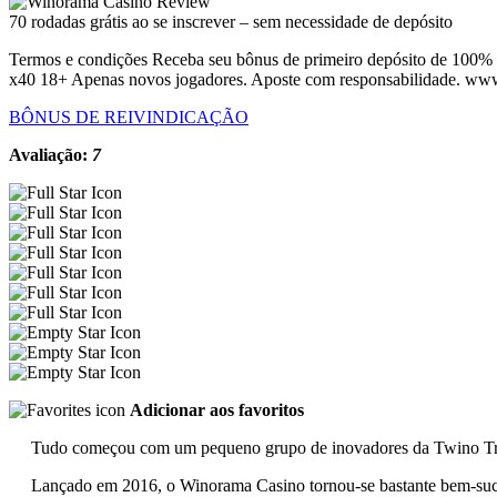
70 rodadas grátis ao se inscrever – sem necessidade de depósito
Termos e condições
Receba seu bônus de primeiro depósito de 100%
x40 18+ Apenas novos jogadores. Aposte com responsabilidade. w
BÔNUS DE REIVINDICAÇÃO
Avaliação:
7
Adicionar aos favoritos
Tudo começou com um pequeno grupo de inovadores da Twino Tradi
Lançado em 2016, o Winorama Casino tornou-se bastante bem-su