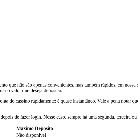
to que não são apenas convenientes, mas também rápidos, em nossa o
nar o valor que deseja depositar.
 conta do cassino rapidamente; é quase instantâneo. Vale a pena notar 
depois de fazer login. Nesse caso, sempre há uma segunda, terceira ou 
Máximo Depósito
Não disponível