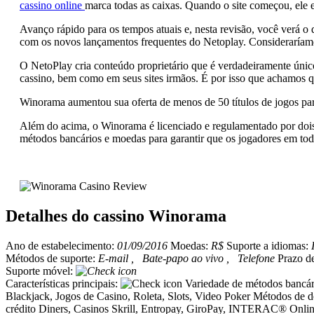
cassino online
marca todas as caixas. Quando o site começou, ele e
Avanço rápido para os tempos atuais e, nesta revisão, você verá o
com os novos lançamentos frequentes do Netoplay. Consideraríamos
O NetoPlay cria conteúdo proprietário que é verdadeiramente único
cassino, bem como em seus sites irmãos. É por isso que achamos q
Winorama aumentou sua oferta de menos de 50 títulos de jogos par
Além do acima, o Winorama é licenciado e regulamentado por dois
métodos bancários e moedas para garantir que os jogadores em
Detalhes do cassino Winorama
Ano de estabelecimento:
01/09/2016
Moedas:
R$
Suporte a idiomas:
Métodos de suporte:
E-mail
,
Bate-papo ao vivo
,
Telefone
Prazo de
Suporte móvel:
Características principais:
Variedade de métodos bancá
Blackjack, Jogos de Casino, Roleta, Slots, Video Poker
Métodos de d
crédito Diners, Casinos Skrill, Entropay, GiroPay, INTERAC® Onli