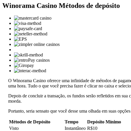
Winorama Casino Métodos de depósito
O Winorama Casino oferece uma infinidade de métodos de pagamen
uma hora. Tudo o que você precisa fazer é clicar no caixa e selecio
Depois de concluir a transação, os fundos serão refletidos em sua
moeda.
Portanto, seria sensato que você desse uma olhada em suas opções 
Métodos de Depósito
Tempo
Depósito Mínimo
Visto
Instantâneo
R$10