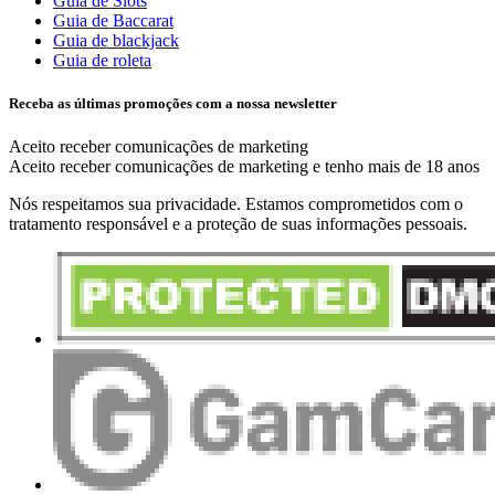
Guia de Slots
Guia de Baccarat
Guia de blackjack
Guia de roleta
Receba as últimas promoções com a nossa newsletter
Aceito receber comunicações de marketing
Aceito receber comunicações de marketing e tenho mais de 18 anos
Nós respeitamos sua privacidade.
Estamos comprometidos com o
tratamento responsável e a proteção de suas informações pessoais.