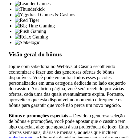
Visão geral do bônus
Jogue com sabedoria no Webbyslot Casino escolhendo
economizar e fazer uso das generosas ofertas de bônus
disponíveis. Você pode encontrar todos esses pacotes
personalizados em uma categoria dedicada no lado esquerdo
do cassino. Ao abrir a página, você será recebido por várias
ofertas, cada uma das quais eventualmente expira. Portanto,
aproveite o que está disponível no momento e frequente os
bônus para garantir que você não perca um novo negócio.
Bônus e promoções especiais
– Devido à generosa seleção
de bônus e promoções, você pode apostar que o cassino tem
algo especial, algo que agrada à sua preferência de jogo. Entre
ofertas semanais, diárias e mensais, aquelas que incluem
rodadas grátis
e bônus de depósito, temos certeza de que você