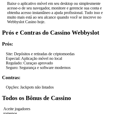
Baixe o aplicativo móvel em seu desktop ou simplesmente
acesse-o de seu navegador, monitore e gerencie sua conta e
obtenha acesso instantâneo a ajuda profissional. Tudo isso e
muito mais está ao seu alcance quando você se inscreve no
Webbyslot Casino hoje.
Prós e Contras do Cassino Webbyslot
Prós:
Site:
Depósitos e retiradas de criptomoedas
Especial:
Aplicação móvel no local
Regulado:
Curaçao aprovado
Seguro:
Segurança e software modernos
Contras:
Opções:
Jackpots não listados
Todos os Bônus de Cassino
Aceite jogadores
romenos