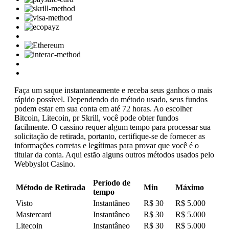
Faça um saque instantaneamente e receba seus ganhos o mais
rápido possível. Dependendo do método usado, seus fundos
podem estar em sua conta em até 72 horas. Ao escolher
Bitcoin, Litecoin, pr Skrill, você pode obter fundos
facilmente. O cassino requer algum tempo para processar sua
solicitação de retirada, portanto, certifique-se de fornecer as
informações corretas e legítimas para provar que você é o
titular da conta. Aqui estão alguns outros métodos usados ​​pelo
Webbyslot Casino.
Período de
Método de Retirada
Min
Máximo
tempo
Visto
Instantâneo
R$ 30
R$ 5.000
Mastercard
Instantâneo
R$ 30
R$ 5.000
Litecoin
Instantâneo
R$ 30
R$ 5.000