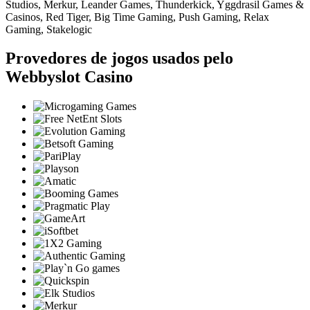
Studios, Merkur, Leander Games, Thunderkick, Yggdrasil Games &
Casinos, Red Tiger, Big Time Gaming, Push Gaming, Relax
Gaming, Stakelogic
Provedores de jogos usados ​​pelo
Webbyslot Casino