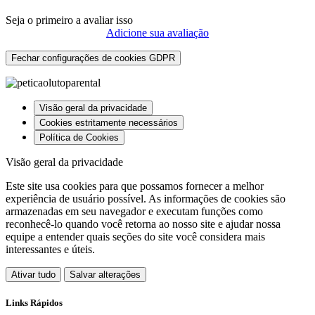
Seja o primeiro a avaliar isso
Adicione sua avaliação
Fechar configurações de cookies GDPR
Visão geral da privacidade
Cookies estritamente necessários
Política de Cookies
Visão geral da privacidade
Este site usa cookies para que possamos fornecer a melhor
experiência de usuário possível. As informações de cookies são
armazenadas em seu navegador e executam funções como
reconhecê-lo quando você retorna ao nosso site e ajudar nossa
equipe a entender quais seções do site você considera mais
interessantes e úteis.
Ativar tudo
Salvar alterações
Links Rápidos