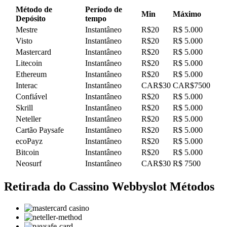
Método de
Período de
Min
Máximo
Depósito
tempo
Mestre
Instantâneo
R$20
R$ 5.000
Visto
Instantâneo
R$20
R$ 5.000
Mastercard
Instantâneo
R$20
R$ 5.000
Litecoin
Instantâneo
R$20
R$ 5.000
Ethereum
Instantâneo
R$20
R$ 5.000
Interac
Instantâneo
CAR$30
CAR$7500
Confiável
Instantâneo
R$20
R$ 5.000
Skrill
Instantâneo
R$20
R$ 5.000
Neteller
Instantâneo
R$20
R$ 5.000
Cartão Paysafe
Instantâneo
R$20
R$ 5.000
ecoPayz
Instantâneo
R$20
R$ 5.000
Bitcoin
Instantâneo
R$20
R$ 5.000
Neosurf
Instantâneo
CAR$30
R$ 7500
Retirada do Cassino Webbyslot Métodos