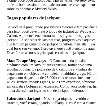
é onde você pode desbloquear Mayan Wilds, Mystery Sync
onde as bobinas sincronizam aleatoriamente e se expandem
sobre as bobinas e Mystery Wilds.
Jogos populares de jackpot
Se você está procurando por vitórias maiores e tem paciência
para isso, você deve ir até o lobby do jackpot do Webbyslot
Casino. Aqui você encontrará muitos jogos, todos jogos de
jackpot. Lá são slots de jackpot fixo, progressivos e aqueles
que têm um pagamento de jackpot na vitória mais alta. Seja
qual for o seu veneno, é provável que você o encontre aqui.
Estas foram as nossas principais escolhas de jackpot.
Maze Escape Megaways
– O Fantasma cria um slot
dinâmico com um layout ultra exclusivo, tornando-o uma
escolha popular. Os jogos são de 6 cilindros e 7 linhas de
pagamento e o objetivo é completar o labirinto grego. Há um
pagamento de jackpot de 25.000x e os recursos incluem
wilds, scatters, rodadas grátis, wilds em expansão, símbolos
em cascata e bobinas em expansão. Como você pode ver, há
muita diversão ao jogar no slot de jackpot moderno.
Laboratório Jackpot
– Neste caça-níqueis divertido e
atraente, você estará jogando de Platipus, você tem a chance