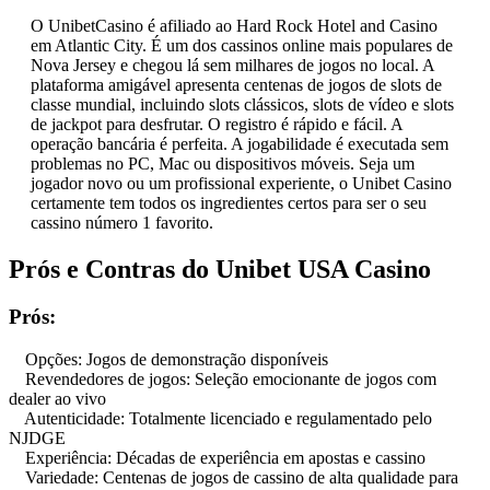
O UnibetCasino é afiliado ao Hard Rock Hotel and Casino
em Atlantic City. É um dos cassinos online mais populares de
Nova Jersey e chegou lá sem milhares de jogos no local. A
plataforma amigável apresenta centenas de jogos de slots de
classe mundial, incluindo slots clássicos, slots de vídeo e slots
de jackpot para desfrutar. O registro é rápido e fácil. A
operação bancária é perfeita. A jogabilidade é executada sem
problemas no PC, Mac ou dispositivos móveis. Seja um
jogador novo ou um profissional experiente, o Unibet Casino
certamente tem todos os ingredientes certos para ser o seu
cassino número 1 favorito.
Prós e Contras do Unibet USA Casino
Prós:
Opções:
Jogos de demonstração disponíveis
Revendedores de jogos:
Seleção emocionante de jogos com
dealer ao vivo
Autenticidade:
Totalmente licenciado e regulamentado pelo
NJDGE
Experiência:
Décadas de experiência em apostas e cassino
Variedade:
Centenas de jogos de cassino de alta qualidade para