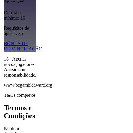
depósito igual
Depósito
mínimo: 10
Requisitos de
aposta: x5
BÔNUS DE
REIVINDICAÇÃO
18+ Apenas
novos jogadores.
Aposte com
responsabilidade.
www.begambleaware.org
T&Cs completos
Termos e
Condições
Nenhum