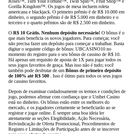
Roses™, Turn Your Fortune™, Twin Spin™, Fruit Shop™ e
Gorilla Kingdom™. Os jogos de mesa incluem roleta
americana e blackjack. O primeiro prêmio é de R$ 10.000 em
dinheiro, o segundo prêmio é de R$ 5.000 em dinheiro e o
terceiro e o quarto prêmios são de R$ 2.500 em dinheiro.
O
R$ 10 Grátis. Nenhum depósito necessário!
O bônus é o
que mais beneficia os novos jogadores. Para começar, você
não precisa fazer um depósito para começar a trabalhar. Basta
digitar o seguinte código de bônus: UBCASINO10 no
momento do registro para o seu bônus de cassino de R$ 10.
Há apenas um requisito de aposta de 1X para jogar todos os
seus jogos favoritos de graça. Mas isso não é tudo; você
também pode desfrutar de um
Bônus de primeiro depósito
de 100% até R$ 500
. Isso é ótimo para todos os seus jogos
de cassino favoritos.
Depois de examinar cuidadosamente os termos e condições de
jogo, podemos afirmar com confiança que o Unibet Casino
está no dinheiro. Os bônus estão entre os melhores do
mercado, e os jogadores certamente se beneficiarão ao se
registrar e jogar online. É sempre uma boa ideia ler
atentamente as seções Elegibilidade, Ação Necessária,
Reivindicação de Oferta Promocional, Procedimentos de
Registro e Limitações de Participação antes de se inscrever