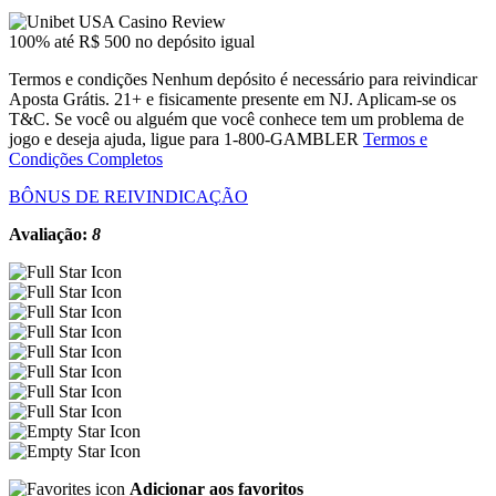
100% até R$ 500 no depósito igual
Termos e condições
Nenhum depósito é necessário para reivindicar
Aposta Grátis. 21+ e fisicamente presente em NJ. Aplicam-se os
T&C. Se você ou alguém que você conhece tem um problema de
jogo e deseja ajuda, ligue para 1-800-GAMBLER
Termos e
Condições Completos
BÔNUS DE REIVINDICAÇÃO
Avaliação:
8
Adicionar aos favoritos