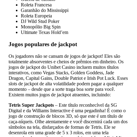
Roleta Francesa
Garanhão do Mississippi
Roleta Europeia
DJ Wild Stud Poker
Monopólio Big Spin
Ultimate Texas Hold’em
Jogos populares de jackpot
Os jogadores não se cansam de jogos de jackpot! Eles são
totalmente absorventes e cheios de prêmios em dinheiro. Os
jogos de jackpot do Unibet Casino incluem muitos títulos
interativos, como Vegas Stacks, Golden Goddess, Jade
Dragon, Capital Gains, Double Patriot e Irish Pot Luck. Esses
slots de jackpot de alta volatilidade podem pagar a qualquer
momento – desde que a sorte traga boa sorte para você.
Existem muitos jogos de jackpot atraentes, incluindo:
Tetris Super Jackpots
– Este título reconhecível da SG
Digital e da Williams Interactive é uma pegadinha! É como o
jogo de construção de blocos 3D, só que este é um título de
caça-níqueis. Olhe atentamente e você discernirá cada um dos
símbolos na tela, disfarçados de formas de Tetris. Ele se
desenrola em uma grade de 5 x 3 rolos, em uma tela