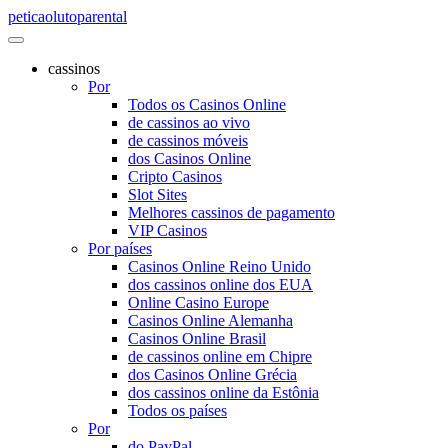
peticaolutoparental
cassinos
Por
Todos os Casinos Online
de cassinos ao vivo
de cassinos móveis
dos Casinos Online
Cripto Casinos
Slot Sites
Melhores cassinos de pagamento
VIP Casinos
Por países
Casinos Online Reino Unido
dos cassinos online dos EUA
Online Casino Europe
Casinos Online Alemanha
Casinos Online Brasil
de cassinos online em Chipre
dos Casinos Online Grécia
dos cassinos online da Estônia
Todos os países
Por
do PayPal