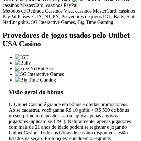
cassinos MasterCard, cassinos PayPal
Métodos de Retirada
Cassinos Visa, cassinos MasterCard, cassinos
PayPal
Países
EUA, NJ, PA,
Provedores de jogos
IGT, Bally, Slots
NetEnt grátis, SG Interactive Games, Big Time Gaming
Provedores de jogos usados ​​pelo Unibet
USA Casino
Visão geral do bônus
O Unibet Casino é grande em bônus e ofertas promocionais.
Ao se cadastrar, você ganha R$ 10 grátis + R$ 500 de bônus
no seu primeiro depósito. Isso se aplica apenas a novos
jogadores (aplicam-se T&C). Naturalmente, apenas jogadores
com mais de 21 anos de idade podem se registrar e jogar no
Unibet Casino. Todos os bônus de cassino disponíveis estão
listados na seção ‘Promoções’ e incluem o seguinte: