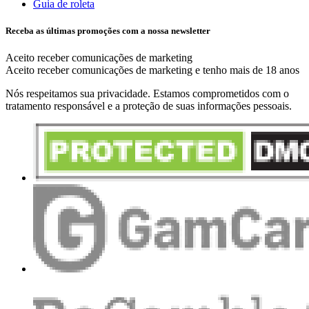
Guia de roleta
Receba as últimas promoções com a nossa newsletter
Aceito receber comunicações de marketing
Aceito receber comunicações de marketing e tenho mais de 18 anos
Nós respeitamos sua privacidade.
Estamos comprometidos com o
tratamento responsável e a proteção de suas informações pessoais.