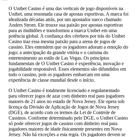
O Unibet Casino é uma das verticais de jogo disponíveis na
Unibet, uma renomada casa de apostas esportivas. A marca foi
idealizada décadas atrás, por um apostador sueco chamado
Anders Strom. Ele trouxe sua paixão por apostas esportivas
para as multidões e transformou a marca Unibet em uma
potência global. A confiança dos cérebros por trás do Unibet
Casino traz essa mesma paixão para a arena de jogos de
cassino. Eles entendem que os jogadores adoram a emoção do
jogo; a antecipação da grande vitória e o carisma do
entretenimento ao estilo de Las Vegas. Os princípios
fundamentais de O Unibet Casino é experiência, inovação e
jogabilidade responsável. Esses elementos são difundidos em
todo o cassino, pois os jogadores embarcam em uma
experiência de classe mundial desde o início.
O Unibet Casino é totalmente licenciado e regulamentado
para oferecer jogos de azar com dinheiro real para jogadores
maiores de 21 anos no estado de Nova Jersey. Ele opera sob
licença da Divisão de Aplicação de Jogos de Nova Jersey
(DGE), de acordo com os termos da Lei de Controle de
Cassinos. Conforme determinado pelo DGE, o Unibet Casino
só pode oferecer jogos de cassino com dinheiro real para
jogadores maiores de idade fisicamente presentes em Nova
Jersey. Não há exceções a esta regra. Os jogadores devem se