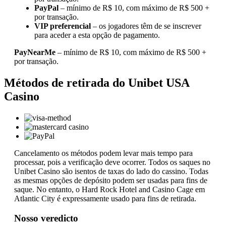
PayPal
– mínimo de R$ 10, com máximo de R$ 500 +
por transação.
VIP preferencial
– os jogadores têm de se inscrever
para aceder a esta opção de pagamento.
PayNearMe
– mínimo de R$ 10, com máximo de R$ 500 +
por transação.
Métodos de retirada do Unibet USA
Casino
Cancelamento os métodos podem levar mais tempo para
processar, pois a verificação deve ocorrer. Todos os saques no
Unibet Casino são isentos de taxas do lado do cassino. Todas
as mesmas opções de depósito podem ser usadas para fins de
saque. No entanto, o Hard Rock Hotel and Casino Cage em
Atlantic City é expressamente usado para fins de retirada.
Nosso veredicto