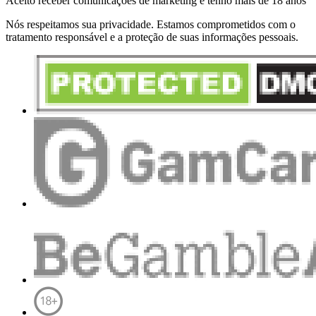
Aceito receber comunicações de marketing e tenho mais de 18 anos
Nós respeitamos sua privacidade.
Estamos comprometidos com o
tratamento responsável e a proteção de suas informações pessoais.