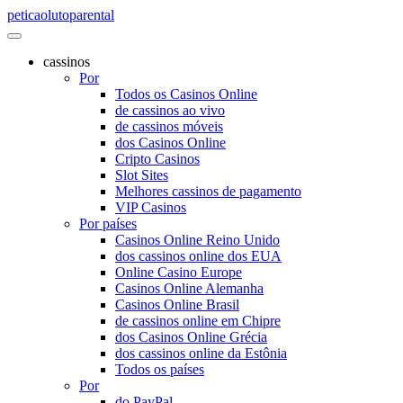
peticaolutoparental
cassinos
Por
Todos os Casinos Online
de cassinos ao vivo
de cassinos móveis
dos Casinos Online
Cripto Casinos
Slot Sites
Melhores cassinos de pagamento
VIP Casinos
Por países
Casinos Online Reino Unido
dos cassinos online dos EUA
Online Casino Europe
Casinos Online Alemanha
Casinos Online Brasil
de cassinos online em Chipre
dos Casinos Online Grécia
dos cassinos online da Estônia
Todos os países
Por
do PayPal