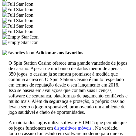
Adicionar aos favoritos
O Spin Station Casino oferece uma grande variedade de jogos
de cassino. Apesar de um banco de dados menor de apenas
350 jogos, o cassino já se mostra promissor à medida que
continua a crescer. O Spin Station Casino é muito respeitado
em termos de reputação desde o seu lançamento em 2016.
Isso se baseia em avaliações que contam suas licenças,
software de segurança, plataformas de pagamento confiáveis ​​e
muito mais. Além da segurança e proteção, o próprio cassino
leva a sério o jogo responsável, promovendo um ambiente de
jogo saudável e cheio de oportunidades.
A maioria dos jogos utiliza software HTML5 que permite que
os jogos funcionem em
dispositivos móveis
. Na verdade,
todo o cassino foi testado em software moderno para que os