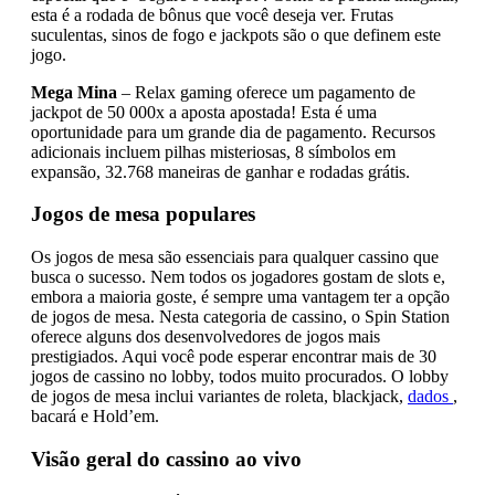
esta é a rodada de bônus que você deseja ver. Frutas
suculentas, sinos de fogo e jackpots são o que definem este
jogo.
Mega Mina
– Relax gaming oferece um pagamento de
jackpot de 50 000x a aposta apostada! Esta é uma
oportunidade para um grande dia de pagamento. Recursos
adicionais incluem pilhas misteriosas, 8 símbolos em
expansão, 32.768 maneiras de ganhar e rodadas grátis.
Jogos de mesa populares
Os jogos de mesa são essenciais para qualquer cassino que
busca o sucesso. Nem todos os jogadores gostam de slots e,
embora a maioria goste, é sempre uma vantagem ter a opção
de jogos de mesa. Nesta categoria de cassino, o Spin Station
oferece alguns dos desenvolvedores de jogos mais
prestigiados. Aqui você pode esperar encontrar mais de 30
jogos de cassino no lobby, todos muito procurados. O lobby
de jogos de mesa inclui variantes de roleta, blackjack,
dados
,
bacará e Hold’em.
Visão geral do cassino ao vivo