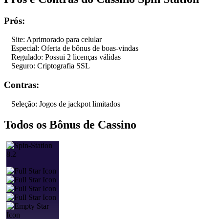
Prós:
Site:
Aprimorado para celular
Especial:
Oferta de bônus de boas-vindas
Regulado:
Possui 2 licenças válidas
Seguro:
Criptografia SSL
Contras:
Seleção:
Jogos de jackpot limitados
Todos os Bônus de Cassino
8.2