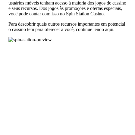
usuários móveis tenham acesso à maioria dos jogos de cassino
e seus recursos. Dos jogos às promoções e ofertas especiais,
você pode contar com isso no Spin Station Casino.
Para descobrir quais outros recursos importantes em potencial
o cassino tem para oferecer a você, continue lendo aqui.