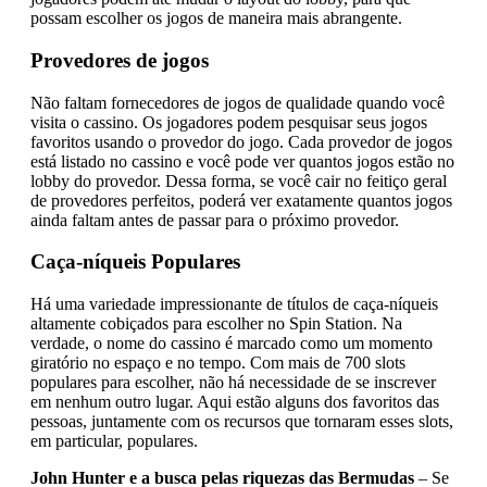
possam escolher os jogos de maneira mais abrangente.
Provedores de jogos
Não faltam fornecedores de jogos de qualidade quando você
visita o cassino. Os jogadores podem pesquisar seus jogos
favoritos usando o provedor do jogo. Cada provedor de jogos
está listado no cassino e você pode ver quantos jogos estão no
lobby do provedor. Dessa forma, se você cair no feitiço geral
de provedores perfeitos, poderá ver exatamente quantos jogos
ainda faltam antes de passar para o próximo provedor.
Caça-níqueis Populares
Há uma variedade impressionante de títulos de caça-níqueis
altamente cobiçados para escolher no Spin Station. Na
verdade, o nome do cassino é marcado como um momento
giratório no espaço e no tempo. Com mais de 700 slots
populares para escolher, não há necessidade de se inscrever
em nenhum outro lugar. Aqui estão alguns dos favoritos das
pessoas, juntamente com os recursos que tornaram esses slots,
em particular, populares.
John Hunter e a busca pelas riquezas das Bermudas
– Se