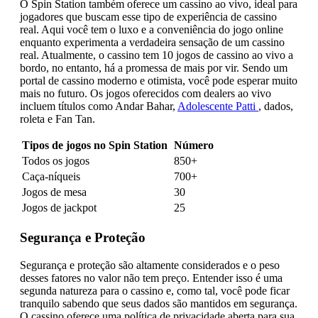
O Spin Station também oferece um cassino ao vivo, ideal para
jogadores que buscam esse tipo de experiência de cassino
real. Aqui você tem o luxo e a conveniência do jogo online
enquanto experimenta a verdadeira sensação de um cassino
real. Atualmente, o cassino tem 10 jogos de cassino ao vivo a
bordo, no entanto, há a promessa de mais por vir. Sendo um
portal de cassino moderno e otimista, você pode esperar muito
mais no futuro. Os jogos oferecidos com dealers ao vivo
incluem títulos como Andar Bahar,
Adolescente Patti
, dados,
roleta e Fan Tan.
Tipos de jogos no Spin Station
Número
Todos os jogos
850+
Caça-níqueis
700+
Jogos de mesa
30
Jogos de jackpot
25
Segurança e Proteção
Segurança e proteção são altamente considerados e o peso
desses fatores no valor não tem preço. Entender isso é uma
segunda natureza para o cassino e, como tal, você pode ficar
tranquilo sabendo que seus dados são mantidos em segurança.
O cassino oferece uma política de privacidade aberta para sua