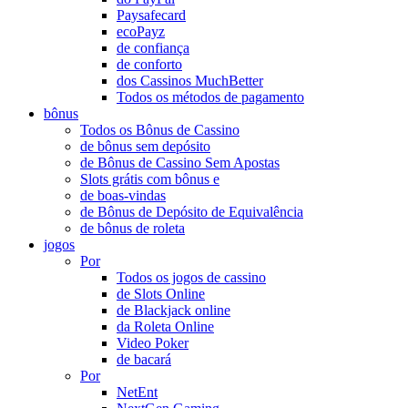
Paysafecard
ecoPayz
de confiança
de conforto
dos Cassinos MuchBetter
Todos os métodos de pagamento
bônus
Todos os Bônus de Cassino
de bônus sem depósito
de Bônus de Cassino Sem Apostas
Slots grátis com bônus e
de boas-vindas
de Bônus de Depósito de Equivalência
de bônus de roleta
jogos
Por
Todos os jogos de cassino
de Slots Online
de Blackjack online
da Roleta Online
Video Poker
de bacará
Por
NetEnt