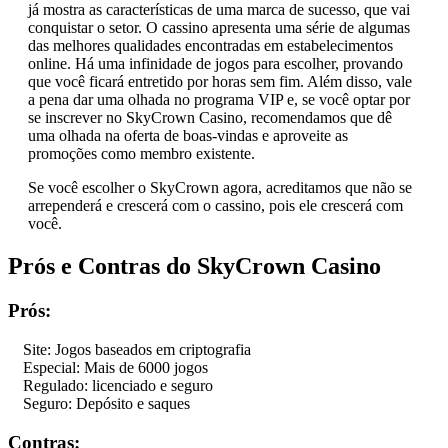
já mostra as características de uma marca de sucesso, que vai
conquistar o setor. O cassino apresenta uma série de algumas
das melhores qualidades encontradas em estabelecimentos
online. Há uma infinidade de jogos para escolher, provando
que você ficará entretido por horas sem fim. Além disso, vale
a pena dar uma olhada no programa VIP e, se você optar por
se inscrever no SkyCrown Casino, recomendamos que dê
uma olhada na oferta de boas-vindas e aproveite as
promoções como membro existente.
Se você escolher o SkyCrown agora, acreditamos que não se
arrependerá e crescerá com o cassino, pois ele crescerá com
você.
Prós e Contras do SkyCrown Casino
Prós:
Site:
Jogos baseados em criptografia
Especial:
Mais de 6000 jogos
Regulado:
licenciado e seguro
Seguro:
Depósito e saques
Contras: