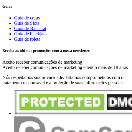
Guias
Guia de craps
Guia de Slots
Guia de Baccarat
Guia de blackjack
Guia de roleta
Receba as últimas promoções com a nossa newsletter
Aceito receber comunicações de marketing
Aceito receber comunicações de marketing e tenho mais de 18 anos
Nós respeitamos sua privacidade.
Estamos comprometidos com o
tratamento responsável e a proteção de suas informações pessoais.