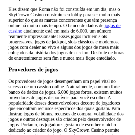
Eles dizem que Roma não foi construída em um dia, mas o
SkyCrown Casino construiu seu lobby para ser muito mais
superior do que as marcas concorrentes que têm presença
online há muito mais tempo. O banco de dados de
jogos de
cassino
atualmente está em mais de 6.000, um número
realmente impressionante! Esses jogos incluem slots
progressivos, jogos de jackpot, slots clássicos e modernos,
jogos com dealer ao vivo e alguns dos jogos de mesa mais
cobiçados da história dos jogos de cassino. Desfrute de horas
de entretenimento sem fim e nunca mais fique entediado.
Provedores de jogos
Os provedores de jogos desempenham um papel vital no
sucesso de um cassino online. Naturalmente, com um forte
banco de dados de jogos, 6.000 jogos fortes, existem muitos
provedores de jogos disponíveis para você escolher. A
popularidade desses desenvolvedores decorre de jogadores
que encontram recursos específicos dos quais gostam. Para
ilustrar, jogos de bônus, recursos de compra, volatilidade dos
jogos e outros destaques são criados pelo desenvolvedor de
jogos. Portanto, os jogadores gostam de escolher o nicho
dedicado ao criador do jogo. O SkyCrown Casino permite