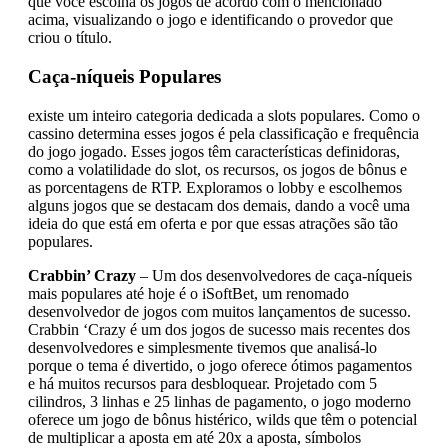
que você escolha os jogos de acordo com o mencionado
acima, visualizando o jogo e identificando o provedor que
criou o título.
Caça-níqueis Populares
existe um inteiro categoria dedicada a slots populares. Como o
cassino determina esses jogos é pela classificação e frequência
do jogo jogado. Esses jogos têm características definidoras,
como a volatilidade do slot, os recursos, os jogos de bônus e
as porcentagens de RTP. Exploramos o lobby e escolhemos
alguns jogos que se destacam dos demais, dando a você uma
ideia do que está em oferta e por que essas atrações são tão
populares.
Crabbin’ Crazy
– Um dos desenvolvedores de caça-níqueis
mais populares até hoje é o iSoftBet, um renomado
desenvolvedor de jogos com muitos lançamentos de sucesso.
Crabbin ‘Crazy é um dos jogos de sucesso mais recentes dos
desenvolvedores e simplesmente tivemos que analisá-lo
porque o tema é divertido, o jogo oferece ótimos pagamentos
e há muitos recursos para desbloquear. Projetado com 5
cilindros, 3 linhas e 25 linhas de pagamento, o jogo moderno
oferece um jogo de bônus histérico, wilds que têm o potencial
de multiplicar a aposta em até 20x a aposta, símbolos