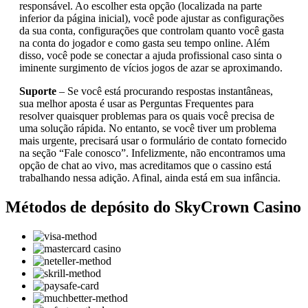
responsável. Ao escolher esta opção (localizada na parte
inferior da página inicial), você pode ajustar as configurações
da sua conta, configurações que controlam quanto você gasta
na conta do jogador e como gasta seu tempo online. Além
disso, você pode se conectar a ajuda profissional caso sinta o
iminente surgimento de vícios jogos de azar se aproximando.
Suporte
– Se você está procurando respostas instantâneas,
sua melhor aposta é usar as Perguntas Frequentes para
resolver quaisquer problemas para os quais você precisa de
uma solução rápida. No entanto, se você tiver um problema
mais urgente, precisará usar o formulário de contato fornecido
na seção “Fale conosco”. Infelizmente, não encontramos uma
opção de chat ao vivo, mas acreditamos que o cassino está
trabalhando nessa adição. Afinal, ainda está em sua infância.
Métodos de depósito do SkyCrown Casino