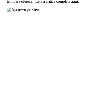
tem para oferecer. Leia a crítica completa aqui.