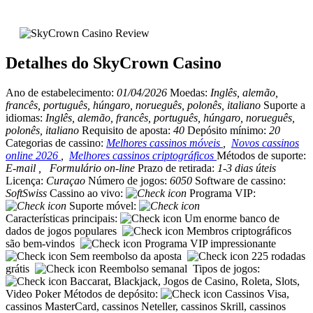
Detalhes do SkyCrown Casino
Ano de estabelecimento:
01/04/2026
Moedas:
Inglês, alemão,
francês, português, húngaro, norueguês, polonês, italiano
Suporte a
idiomas:
Inglês, alemão, francês, português, húngaro, norueguês,
polonês, italiano
Requisito de aposta:
40
Depósito mínimo:
20
Categorias de cassino:
Melhores cassinos móveis
,
Novos cassinos
online 2026
,
Melhores cassinos criptográficos
Métodos de suporte:
E-mail
,
Formulário on-line
Prazo de retirada:
1-3 dias úteis
Licença:
Curaçao
Número de jogos:
6050
Software de cassino:
SoftSwiss
Cassino ao vivo:
Programa VIP:
Suporte móvel:
Características principais:
Um enorme banco de
dados de jogos populares
Membros criptográficos
são bem-vindos
Programa VIP impressionante
Sem reembolso da aposta
225 rodadas
grátis
Reembolso semanal
Tipos de jogos:
Baccarat, Blackjack, Jogos de Casino, Roleta, Slots,
Video Poker
Métodos de depósito:
Cassinos Visa,
cassinos MasterCard, cassinos Neteller, cassinos Skrill, cassinos