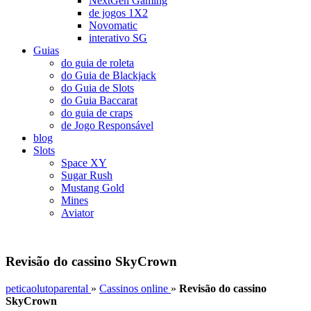
NextGen Gaming
de jogos 1X2
Novomatic
interativo SG
Guias
do guia de roleta
do Guia de Blackjack
do Guia de Slots
do Guia Baccarat
do guia de craps
de Jogo Responsável
blog
Slots
Space XY
Sugar Rush
Mustang Gold
Mines
Aviator
Revisão do cassino SkyCrown
peticaolutoparental
»
Cassinos online
»
Revisão do cassino
SkyCrown