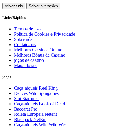
Ativar tudo
Salvar alterações
Links Rápidos
Termos de uso
Política de Cookies e Privacidade
Sobre nós
Contate-nos
Melhores Cassinos Online
Melhores Bônus de Cassino
jogos de cassino
Mapa do site
jogos
Caça-níqueis Reel King
Deuces Wild Spingames
Slot Starburst
Caça-níqueis Book of Dead
Baccarat Pro
Roleta Europeia Netent
Blackjack NetEnt
Caça-níqueis Wild Wild West