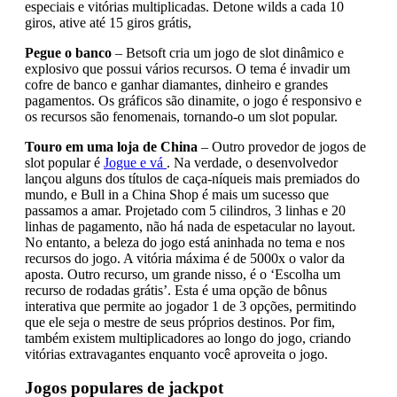
especiais e vitórias multiplicadas. Detone wilds a cada 10
giros, ative até 15 giros grátis,
Pegue o banco
– Betsoft cria um jogo de slot dinâmico e
explosivo que possui vários recursos. O tema é invadir um
cofre de banco e ganhar diamantes, dinheiro e grandes
pagamentos. Os gráficos são dinamite, o jogo é responsivo e
os recursos são fenomenais, tornando-o um slot popular.
Touro em uma loja de China
– Outro provedor de jogos de
slot popular é
Jogue e vá
. Na verdade, o desenvolvedor
lançou alguns dos títulos de caça-níqueis mais premiados do
mundo, e Bull in a China Shop é mais um sucesso que
passamos a amar. Projetado com 5 cilindros, 3 linhas e 20
linhas de pagamento, não há nada de espetacular no layout.
No entanto, a beleza do jogo está aninhada no tema e nos
recursos do jogo. A vitória máxima é de 5000x o valor da
aposta. Outro recurso, um grande nisso, é o ‘Escolha um
recurso de rodadas grátis’. Esta é uma opção de bônus
interativa que permite ao jogador 1 de 3 opções, permitindo
que ele seja o mestre de seus próprios destinos. Por fim,
também existem multiplicadores ao longo do jogo, criando
vitórias extravagantes enquanto você aproveita o jogo.
Jogos populares de jackpot