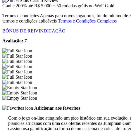
Ganhe 200% até R$ 5.000 + 50 rodadas grátis no Wolf Gold
Termos e condições
Apenas para novos jogadores, fundo mínimo de R$
termos e condições aplicáveis ​​
Termos e Condições Completos
BÔNUS DE REIVINDICAÇÃO
Avaliação:
7
Adicionar aos favoritos
Com o jogo on-line atingindo um pico histórico em sua evolução, u
planícies africanas com uma das ofertas recentes da Jumpman Ga
cassino usa gamificação na forma de um sistema de coleta de trofé