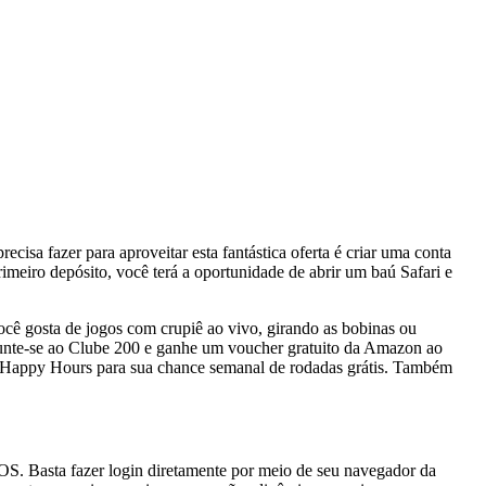
ecisa fazer para aproveitar esta fantástica oferta é criar uma conta
rimeiro depósito, você terá a oportunidade de abrir um baú Safari e
cê gosta de jogos com crupiê ao vivo, girando as bobinas ou
 Junte-se ao Clube 200 e ganhe um voucher gratuito da Amazon ao
ra Happy Hours para sua chance semanal de rodadas grátis. Também
iOS. Basta fazer login diretamente por meio de seu navegador da