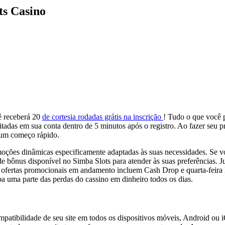
ts Casino
ê receberá 20
de cortesia
rodadas grátis na inscrição
! Tudo o que você pr
itadas em sua conta dentro de 5 minutos após o registro. Ao fazer seu p
s um começo rápido.
oções dinâmicas especificamente adaptadas às suas necessidades. Se vo
 de bônus disponível no Simba Slots para atender às suas preferências.
ras ofertas promocionais em andamento incluem Cash Drop e quarta-fei
a uma parte das perdas do cassino em dinheiro todos os dias.
patibilidade de seu site em todos os dispositivos móveis, Android ou 