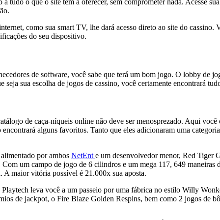
 tudo o que o site tem a oferecer, sem comprometer nada. Acesse sua 
ão.
internet, como sua smart TV, lhe dará acesso direto ao site do cassino.
ficações do seu dispositivo.
necedores de software, você sabe que terá um bom jogo. O lobby de jog
seja sua escolha de jogos de cassino, você certamente encontrará tudo
tálogo de caça-níqueis online não deve ser menosprezado. Aqui você en
go encontrará alguns favoritos. Tanto que eles adicionaram uma categor
 é alimentado por ambos
NetEnt
e um desenvolvedor menor, Red Tiger
ade. Com um campo de jogo de 6 cilindros e um mega 117, 649 maneiras 
 A maior vitória possível é 21.000x sua aposta.
 Playtech leva você a um passeio por uma fábrica no estilo Willy Won
ios de jackpot, o Fire Blaze Golden Respins, bem como 2 jogos de bônu