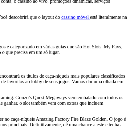
conta, o cassino ao vivo, promoções dinâmicas, serviços
 Você descobrirá que o layout do
cassino móvel
está literalmente na
os é categorizado em várias guias que são Hot Slots, My Favs,
 o que precisa em um só lugar.
contrará os títulos de caça-níqueis mais populares classificados
ia de favoritos ao lobby de seus jogos. Vamos dar uma olhada em
 Gaming. Gonzo’s Quest Megaways vem embalado com todos os
de ganhar, o slot também vem com extras que incluem
ker no caça-níqueis Amazing Factory Fire Blaze Golden. O jogo é
s principais. Definitivamente, dê uma chance a este e tenha a