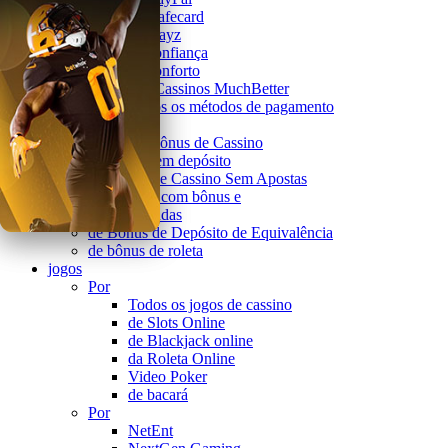
Paysafecard
ecoPayz
de confiança
de conforto
dos Cassinos MuchBetter
Todos os métodos de pagamento
bônus
Todos os Bônus de Cassino
de bônus sem depósito
de Bônus de Cassino Sem Apostas
Slots grátis com bônus e
de boas-vindas
de Bônus de Depósito de Equivalência
de bônus de roleta
jogos
Por
Todos os jogos de cassino
de Slots Online
de Blackjack online
da Roleta Online
Video Poker
de bacará
Por
NetEnt