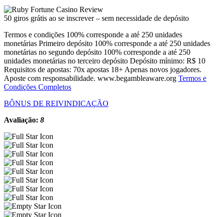
50 giros grátis ao se inscrever – sem necessidade de depósito
Termos e condições
100% corresponde a até 250 unidades
monetárias Primeiro depósito 100% corresponde a até 250 unidades
monetárias no segundo depósito 100% corresponde a até 250
unidades monetárias no terceiro depósito Depósito mínimo: R$ 10
Requisitos de apostas: 70x apostas 18+ Apenas novos jogadores.
Aposte com responsabilidade. www.begambleaware.org
Termos e
Condições Completos
BÔNUS DE REIVINDICAÇÃO
Avaliação:
8