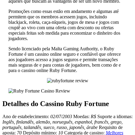
aqueles que buscam as vantagens de ser um novo membro.
Promoções como essas estão em andamento e algumas até
permitem que os membros acessem jogos, incluindo
blackjack, roleta, caça-níqueis, jogos de mesa e jogos com
crupiê ao vivo com uma oferta com desconto ou ofertas
especiais feitas sob medida para economizar o dinheiro dos
jogadores.
Sendo licenciado pela Malta Gaming Authority, o Ruby
Fortune é um cassino online seguro e confiável que oferece
aos jogadores acesso a jogos seguros e permite transações
mais seguras de e para contas de jogadores, bem como de e
para o cassino online Ruby Fortune.
Detalhes do Cassino Ruby Fortune
Ano de estabelecimento:
02/07/2003
Moedas:
R$
Suporte a idiomas:
Inglês, finlandês, alemão, norueguês, espanhol, francês, grego,
português, tailandês, sueco, russo, japonês, árabe
Requisito de
aposta:
70
Depósito mínimo:
10
Categoria de cassino:
Melhores