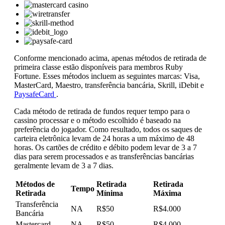
Conforme mencionado acima, apenas métodos de retirada de
primeira classe estão disponíveis para membros Ruby
Fortune. Esses métodos incluem as seguintes marcas: Visa,
MasterCard, Maestro, transferência bancária, Skrill, iDebit e
PaysafeCard
.
Cada método de retirada de fundos requer tempo para o
cassino processar e o método escolhido é baseado na
preferência do jogador. Como resultado, todos os saques de
carteira eletrônica levam de 24 horas a um máximo de 48
horas. Os cartões de crédito e débito podem levar de 3 a 7
dias para serem processados ​​e as transferências bancárias
geralmente levam de 3 a 7 dias.
Métodos de
Retirada
Retirada
Tempo
Retirada
Mínima
Máxima
Transferência
NA
R$50
R$4.000
Bancária
Mastercard
NA
R$50
R$4.000