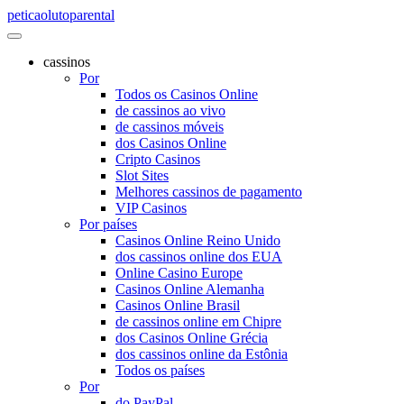
peticaolutoparental
cassinos
Por
Todos os Casinos Online
de cassinos ao vivo
de cassinos móveis
dos Casinos Online
Cripto Casinos
Slot Sites
Melhores cassinos de pagamento
VIP Casinos
Por países
Casinos Online Reino Unido
dos cassinos online dos EUA
Online Casino Europe
Casinos Online Alemanha
Casinos Online Brasil
de cassinos online em Chipre
dos Casinos Online Grécia
dos cassinos online da Estônia
Todos os países
Por
do PayPal