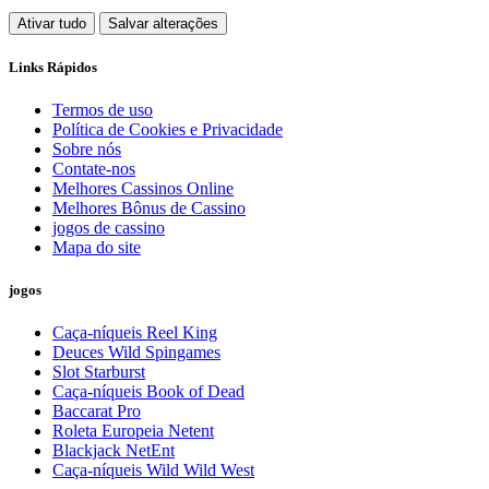
Ativar tudo
Salvar alterações
Links Rápidos
Termos de uso
Política de Cookies e Privacidade
Sobre nós
Contate-nos
Melhores Cassinos Online
Melhores Bônus de Cassino
jogos de cassino
Mapa do site
jogos
Caça-níqueis Reel King
Deuces Wild Spingames
Slot Starburst
Caça-níqueis Book of Dead
Baccarat Pro
Roleta Europeia Netent
Blackjack NetEnt
Caça-níqueis Wild Wild West