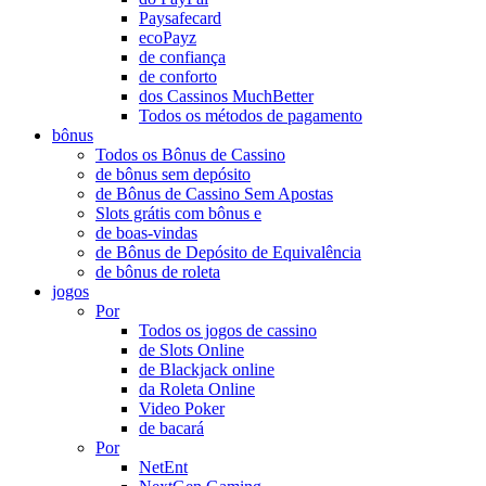
Paysafecard
ecoPayz
de confiança
de conforto
dos Cassinos MuchBetter
Todos os métodos de pagamento
bônus
Todos os Bônus de Cassino
de bônus sem depósito
de Bônus de Cassino Sem Apostas
Slots grátis com bônus e
de boas-vindas
de Bônus de Depósito de Equivalência
de bônus de roleta
jogos
Por
Todos os jogos de cassino
de Slots Online
de Blackjack online
da Roleta Online
Video Poker
de bacará
Por
NetEnt