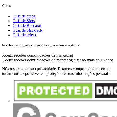
Guias
Guia de craps
Guia de Slots
Guia de Baccarat
Guia de blackjack
Guia de roleta
Receba as últimas promoções com a nossa newsletter
Aceito receber comunicações de marketing
Aceito receber comunicações de marketing e tenho mais de 18 anos
Nós respeitamos sua privacidade.
Estamos comprometidos com o
tratamento responsável e a proteção de suas informações pessoais.