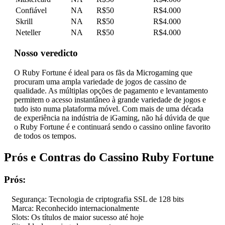
Confiável
NA
R$50
R$4.000
Skrill
NA
R$50
R$4.000
Neteller
NA
R$50
R$4.000
Nosso veredicto
O Ruby Fortune é ideal para os fãs da Microgaming que
procuram uma ampla variedade de jogos de cassino de
qualidade. As múltiplas opções de pagamento e levantamento
permitem o acesso instantâneo à grande variedade de jogos e
tudo isto numa plataforma móvel. Com mais de uma década
de experiência na indústria de iGaming, não há dúvida de que
o Ruby Fortune é e continuará sendo o cassino online favorito
de todos os tempos.
Prós e Contras do Cassino Ruby Fortune
Prós:
Segurança:
Tecnologia de criptografia SSL de 128 bits
Marca:
Reconhecido internacionalmente
Slots:
Os títulos de maior sucesso até hoje