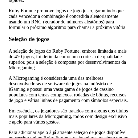
rapidez.
Ruby Fortune promove jogos de jogo justo, garantindo que
cada vencedor a combinação é concedida aleatoriamente
usando um RNG (gerador de números aleatórios) para
formular o próximo algoritmo para chamar a próxima vitória.
Seleção de jogos
A seleção de jogos do Ruby Fortune, embora limitada a mais
de 450 jogos, foi definida como uma cortesia de qualidade
superior, pois a seleção é composta por desenvolvimentos da
Microgaming.
A Microgaming é considerada uma das melhores
desenvolvedoras de software de jogos na indústria de
iGaming e possui uma vasta gama de jogos de cassino
populares com temas complexos, rodadas de bônus, recursos
de jogo e várias linhas de pagamento com símbolos especiais.
Em essência, os jogadores são tratados com alguns dos títulos
mais populares da Microgaming, todos com design exclusivo
e apelo para vários gostos.
Para adicionar apelo à já atraente seleção de jogos disponível
no cassino online Ruby Fortune, os jogadores recebem novos