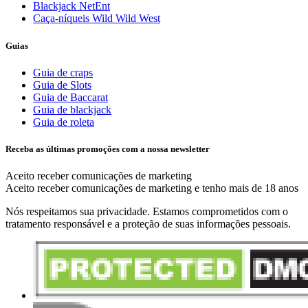
Blackjack NetEnt
Caça-níqueis Wild Wild West
Guias
Guia de craps
Guia de Slots
Guia de Baccarat
Guia de blackjack
Guia de roleta
Receba as últimas promoções com a nossa newsletter
Aceito receber comunicações de marketing
Aceito receber comunicações de marketing e tenho mais de 18 anos
Nós respeitamos sua privacidade.
Estamos comprometidos com o
tratamento responsável e a proteção de suas informações pessoais.