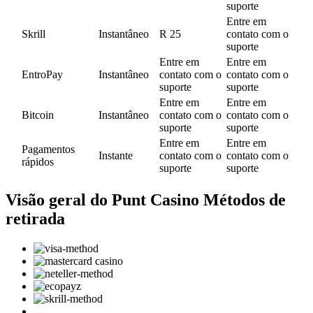
suporte
Entre em
Skrill
Instantâneo
R 25
contato com o
suporte
Entre em
Entre em
EntroPay
Instantâneo
contato com o
contato com o
suporte
suporte
Entre em
Entre em
Bitcoin
Instantâneo
contato com o
contato com o
suporte
suporte
Entre em
Entre em
Pagamentos
Instante
contato com o
contato com o
rápidos
suporte
suporte
Visão geral do Punt Casino Métodos de
retirada