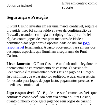
Entre em contato com o
Jogos de jackpot
suporte
Segurança e Proteção
O Punt Casino investiu em ser uma marca confiável, segura e
protegida. Isso foi conseguido através da configuração de
firewalls, usando tecnologia de criptografia, aplicando leis
rígidas contra jogos de azar para menores de idade e
permitindo aos jogadores a oportunidade de utilizar
jogo
responsável
ferramentas. Abaixo você encontrará alguns dos
destaques especiais que iluminam a segurança do Punt
Casino.
Licenciamento
– O Punt Casino é um hub online legalmente
operacional de entretenimento de cassino. O cassino foi
licenciado e é regulamentado pelas leis de jogo de Curaçao.
Isso significa que o cassino foi auditado, o que, em essência,
foi testado para jogos de jogo justo, pagamentos precisos e
imediatos e muito mais.
Jogo responsável
– Você pode acessar ferramentas úteis que
controlam como você lida com sua conta do Punt Casino,
quanto dinheiro você gasta jogando seus jogos de cassino