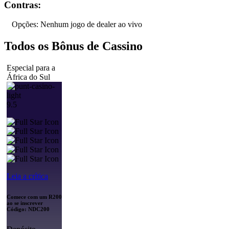
Contras:
Opções:
Nenhum jogo de dealer ao vivo
Todos os Bônus de Cassino
Especial para a
África do Sul
9.5
Leia a crítica
Comece com um R200
ao se inscrever
Código: NDC200