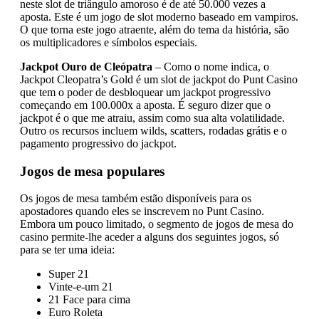
neste slot de triângulo amoroso é de até 50.000 vezes a
aposta. Este é um jogo de slot moderno baseado em vampiros.
O que torna este jogo atraente, além do tema da história, são
os multiplicadores e símbolos especiais.
Jackpot Ouro de Cleópatra
– Como o nome indica, o
Jackpot Cleopatra’s Gold é um slot de jackpot do Punt Casino
que tem o poder de desbloquear um jackpot progressivo
começando em 100.000x a aposta. É seguro dizer que o
jackpot é o que me atraiu, assim como sua alta volatilidade.
Outro os recursos incluem wilds, scatters, rodadas grátis e o
pagamento progressivo do jackpot.
Jogos de mesa populares
Os jogos de mesa também estão disponíveis para os
apostadores quando eles se inscrevem no Punt Casino.
Embora um pouco limitado, o segmento de jogos de mesa do
casino permite-lhe aceder a alguns dos seguintes jogos, só
para se ter uma ideia:
Super 21
Vinte-e-um 21
21 Face para cima
Euro Roleta