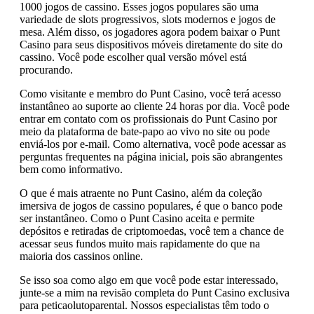
1000 jogos de cassino. Esses jogos populares são uma
variedade de slots progressivos, slots modernos e jogos de
mesa. Além disso, os jogadores agora podem baixar o Punt
Casino para seus dispositivos móveis diretamente do site do
cassino. Você pode escolher qual versão móvel está
procurando.
Como visitante e membro do Punt Casino, você terá acesso
instantâneo ao suporte ao cliente 24 horas por dia. Você pode
entrar em contato com os profissionais do Punt Casino por
meio da plataforma de bate-papo ao vivo no site ou pode
enviá-los por e-mail. Como alternativa, você pode acessar as
perguntas frequentes na página inicial, pois são abrangentes
bem como informativo.
O que é mais atraente no Punt Casino, além da coleção
imersiva de jogos de cassino populares, é que o banco pode
ser instantâneo. Como o Punt Casino aceita e permite
depósitos e retiradas de criptomoedas, você tem a chance de
acessar seus fundos muito mais rapidamente do que na
maioria dos cassinos online.
Se isso soa como algo em que você pode estar interessado,
junte-se a mim na revisão completa do Punt Casino exclusiva
para peticaolutoparental. Nossos especialistas têm todo o