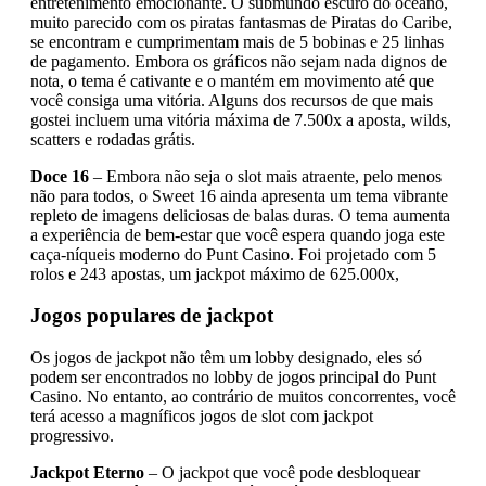
entretenimento emocionante. O submundo escuro do oceano,
muito parecido com os piratas fantasmas de Piratas do Caribe,
se encontram e cumprimentam mais de 5 bobinas e 25 linhas
de pagamento. Embora os gráficos não sejam nada dignos de
nota, o tema é cativante e o mantém em movimento até que
você consiga uma vitória. Alguns dos recursos de que mais
gostei incluem uma vitória máxima de 7.500x a aposta, wilds,
scatters e rodadas grátis.
Doce 16
– Embora não seja o slot mais atraente, pelo menos
não para todos, o Sweet 16 ainda apresenta um tema vibrante
repleto de imagens deliciosas de balas duras. O tema aumenta
a experiência de bem-estar que você espera quando joga este
caça-níqueis moderno do Punt Casino. Foi projetado com 5
rolos e 243 apostas, um jackpot máximo de 625.000x,
Jogos populares de jackpot
Os jogos de jackpot não têm um lobby designado, eles só
podem ser encontrados no lobby de jogos principal do Punt
Casino. No entanto, ao contrário de muitos concorrentes, você
terá acesso a magníficos jogos de slot com jackpot
progressivo.
Jackpot Eterno
– O jackpot que você pode desbloquear