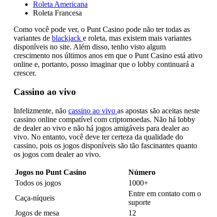
Roleta Americana
Roleta Francesa
Como você pode ver, o Punt Casino pode não ter todas as
variantes de
blackjack
e roleta, mas existem mais variantes
disponíveis no site. Além disso, tenho visto algum
crescimento nos últimos anos em que o Punt Casino está ativo
online e, portanto, posso imaginar que o lobby continuará a
crescer.
Cassino ao vivo
Infelizmente, não
cassino ao vivo
as apostas são aceitas neste
cassino online compatível com criptomoedas. Não há lobby
de dealer ao vivo e não há jogos amigáveis ​​para dealer ao
vivo. No entanto, você deve ter certeza da qualidade do
cassino, pois os jogos disponíveis são tão fascinantes quanto
os jogos com dealer ao vivo.
Jogos no Punt Casino
Número
Todos os jogos
1000+
Entre em contato com o
Caça-níqueis
suporte
Jogos de mesa
12