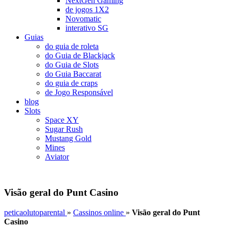
NextGen Gaming
de jogos 1X2
Novomatic
interativo SG
Guias
do guia de roleta
do Guia de Blackjack
do Guia de Slots
do Guia Baccarat
do guia de craps
de Jogo Responsável
blog
Slots
Space XY
Sugar Rush
Mustang Gold
Mines
Aviator
Visão geral do Punt Casino
peticaolutoparental
»
Cassinos online
»
Visão geral do Punt
Casino