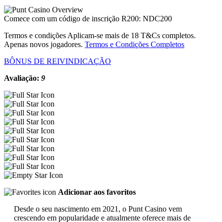
Comece com um código de inscrição R200: NDC200
Termos e condições
Aplicam-se mais de 18 T&Cs completos.
Apenas novos jogadores.
Termos e Condições Completos
BÔNUS DE REIVINDICAÇÃO
Avaliação:
9
Adicionar aos favoritos
Desde o seu nascimento em 2021, o Punt Casino vem
crescendo em popularidade e atualmente oferece mais de