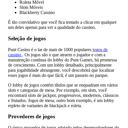
Roleta Móvel
Slots Móveis
Blackberry Cassino
É tão convidativo que você fica tentado a clicar em qualquer
um deles apenas para ver a qualidade do cassino.
Seleção de jogos
Punt Casino é o lar de mais de 1000 populares
jogos de
cassino
. Os jogos são o que atraem o jogador e com a
manutenção contínua do lobby do Punt Games, há promessa
de crescimento. Com um lobby detalhado, principalmente
para jogabilidade abrangente, você descobrirá que localizar
esses jogos é mais do que fácil, é um passeio no parque.
O lobby de jogos contém títulos que se enquadram em vários
slots e categorias de mesa. Por exemplo, em slots, você
encontrará slots de jackpot, progressivos, modernos, clássicos
e frutados. Jogos de mesa, outro bom exemplo, é um lobby
repleto de variantes de blackjack e roleta.
Provedores de jogos
O único provedor de jogos adotado pelos desenvolvedores do