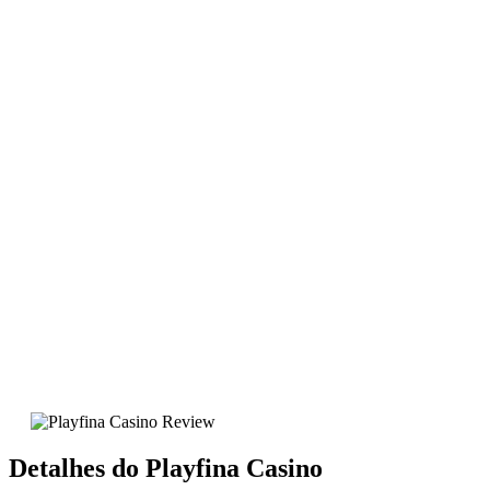
Detalhes do Playfina Casino