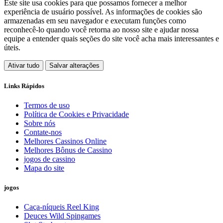
Este site usa cookies para que possamos fornecer a melhor
experiência de usuário possível. As informações de cookies são
armazenadas em seu navegador e executam funções como
reconhecê-lo quando você retorna ao nosso site e ajudar nossa
equipe a entender quais seções do site você acha mais interessantes e
úteis.
Ativar tudo
Salvar alterações
Links Rápidos
Termos de uso
Política de Cookies e Privacidade
Sobre nós
Contate-nos
Melhores Cassinos Online
Melhores Bônus de Cassino
jogos de cassino
Mapa do site
jogos
Caça-níqueis Reel King
Deuces Wild Spingames