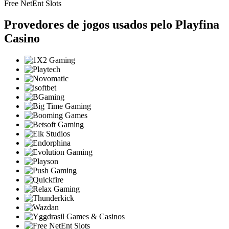
Free NetEnt Slots
Provedores de jogos usados ​​pelo Playfina
Casino