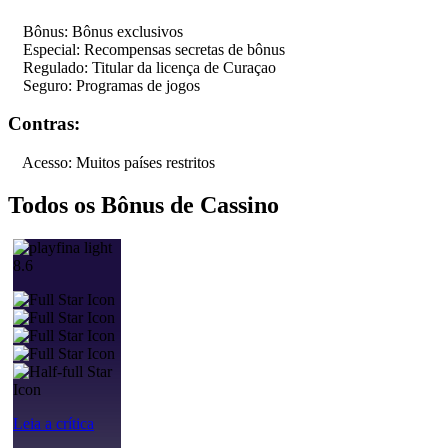
Bônus:
Bônus exclusivos
Especial:
Recompensas secretas de bônus
Regulado:
Titular da licença de Curaçao
Seguro:
Programas de jogos
Contras:
Acesso:
Muitos países restritos
Todos os Bônus de Cassino
8.6
Leia a crítica