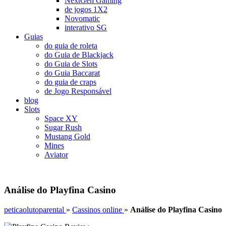
NextGen Gaming
de jogos 1X2
Novomatic
interativo SG
Guias
do guia de roleta
do Guia de Blackjack
do Guia de Slots
do Guia Baccarat
do guia de craps
de Jogo Responsável
blog
Slots
Space XY
Sugar Rush
Mustang Gold
Mines
Aviator
Análise do Playfina Casino
peticaolutoparental
»
Cassinos online
»
Análise do Playfina Casino