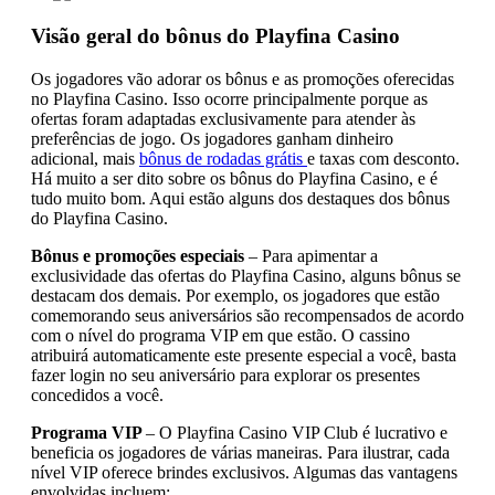
Visão geral do bônus do Playfina Casino
Os jogadores vão adorar os bônus e as promoções oferecidas
no Playfina Casino. Isso ocorre principalmente porque as
ofertas foram adaptadas exclusivamente para atender às
preferências de jogo. Os jogadores ganham dinheiro
adicional, mais
bônus de rodadas grátis
e taxas com desconto.
Há muito a ser dito sobre os bônus do Playfina Casino, e é
tudo muito bom. Aqui estão alguns dos destaques dos bônus
do Playfina Casino.
Bônus e promoções especiais
– Para apimentar a
exclusividade das ofertas do Playfina Casino, alguns bônus se
destacam dos demais. Por exemplo, os jogadores que estão
comemorando seus aniversários são recompensados ​​de acordo
com o nível do programa VIP em que estão. O cassino
atribuirá automaticamente este presente especial a você, basta
fazer login no seu aniversário para explorar os presentes
concedidos a você.
Programa VIP
– O Playfina Casino VIP Club é lucrativo e
beneficia os jogadores de várias maneiras. Para ilustrar, cada
nível VIP oferece brindes exclusivos. Algumas das vantagens
envolvidas incluem: