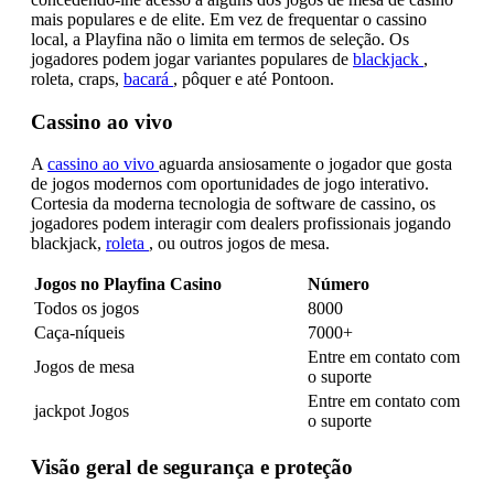
mais populares e de elite. Em vez de frequentar o cassino
local, a Playfina não o limita em termos de seleção. Os
jogadores podem jogar variantes populares de
blackjack
,
roleta, craps,
bacará
, pôquer e até Pontoon.
Cassino ao vivo
A
cassino ao vivo
aguarda ansiosamente o jogador que gosta
de jogos modernos com oportunidades de jogo interativo.
Cortesia da moderna tecnologia de software de cassino, os
jogadores podem interagir com dealers profissionais jogando
blackjack,
roleta
, ou outros jogos de mesa.
Jogos no Playfina Casino
Número
Todos os jogos
8000
Caça-níqueis
7000+
Entre em contato com
Jogos de mesa
o suporte
Entre em contato com
jackpot Jogos
o suporte
Visão geral de segurança e proteção