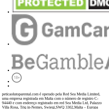
peticaolutoparental.com é operado pela Red Sea Media Limited,
uma empresa registrada em Malta com o número de registro C-
94440 e com endereço registrado em red Sea Media Ltd, Palazzo
Villa Rosa, Triq in-Nemes, Swieqi,SWQ 3302,Malta – Europa