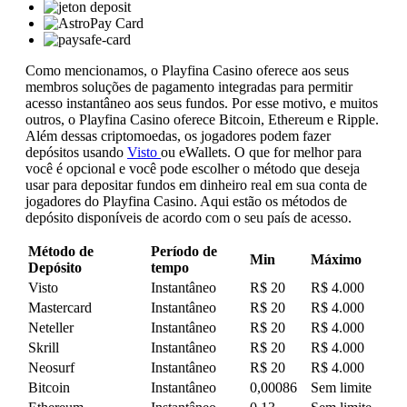
Como mencionamos, o Playfina Casino oferece aos seus
membros soluções de pagamento integradas para permitir
acesso instantâneo aos seus fundos. Por esse motivo, e muitos
outros, o Playfina Casino oferece Bitcoin, Ethereum e Ripple.
Além dessas criptomoedas, os jogadores podem fazer
depósitos usando
Visto
ou eWallets. O que for melhor para
você é opcional e você pode escolher o método que deseja
usar para depositar fundos em dinheiro real em sua conta de
jogadores do Playfina Casino. Aqui estão os métodos de
depósito disponíveis de acordo com o seu país de acesso.
Método de
Período de
Min
Máximo
Depósito
tempo
Visto
Instantâneo
R$ 20
R$ 4.000
Mastercard
Instantâneo
R$ 20
R$ 4.000
Neteller
Instantâneo
R$ 20
R$ 4.000
Skrill
Instantâneo
R$ 20
R$ 4.000
Neosurf
Instantâneo
R$ 20
R$ 4.000
Bitcoin
Instantâneo
0,00086
Sem limite