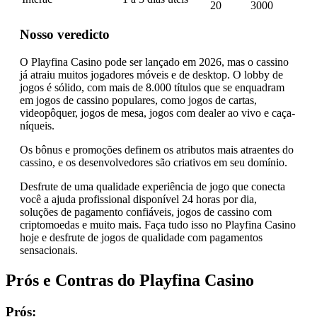
20
3000
Nosso veredicto
O Playfina Casino pode ser lançado em 2026, mas o cassino
já atraiu muitos jogadores móveis e de desktop. O lobby de
jogos é sólido, com mais de 8.000 títulos que se enquadram
em jogos de cassino populares, como jogos de cartas,
videopôquer, jogos de mesa, jogos com dealer ao vivo e caça-
níqueis.
Os bônus e promoções definem os atributos mais atraentes do
cassino, e os desenvolvedores são criativos em seu domínio.
Desfrute de uma qualidade experiência de jogo que conecta
você a ajuda profissional disponível 24 horas por dia,
soluções de pagamento confiáveis, jogos de cassino com
criptomoedas e muito mais. Faça tudo isso no Playfina Casino
hoje e desfrute de jogos de qualidade com pagamentos
sensacionais.
Prós e Contras do Playfina Casino
Prós: