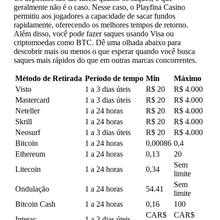
geralmente não é o caso. Nesse caso, o Playfina Casino
permitiu aos jogadores a capacidade de sacar fundos
rapidamente, oferecendo os melhores tempos de retorno.
Além disso, você pode fazer saques usando Visa ou
criptomoedas como BTC. Dê uma olhada abaixo para
descobrir mais ou menos o que esperar quando você busca
saques mais rápidos do que em outras marcas concorrentes.
Método de Retirada
Período de tempo
Min
Máximo
Visto
1 a 3 dias úteis
R$ 20
R$ 4.000
Mastercard
1 a 3 dias úteis
R$ 20
R$ 4.000
Neteller
1 a 24 horas
R$ 20
R$ 4.000
Skrill
1 a 24 horas
R$ 20
R$ 4.000
Neosurf
1 a 3 dias úteis
R$ 20
R$ 4.000
Bitcoin
1 a 24 horas
0,00086
0,4
Ethereum
1 a 24 horas
0,13
20
Sem
Litecoin
1 a 24 horas
0,34
limite
Sem
Ondulação
1 a 24 horas
54.41
limite
Bitcoin Cash
1 a 24 horas
0,16
100
CAR$
CAR$
Interac
1 a 3 dias úteis