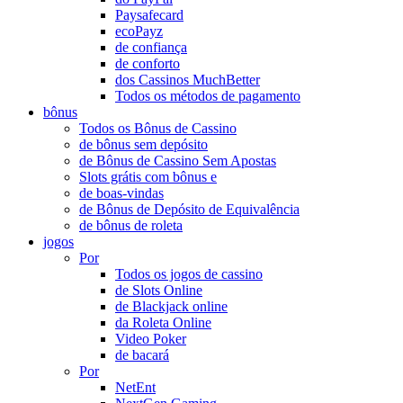
Paysafecard
ecoPayz
de confiança
de conforto
dos Cassinos MuchBetter
Todos os métodos de pagamento
bônus
Todos os Bônus de Cassino
de bônus sem depósito
de Bônus de Cassino Sem Apostas
Slots grátis com bônus e
de boas-vindas
de Bônus de Depósito de Equivalência
de bônus de roleta
jogos
Por
Todos os jogos de cassino
de Slots Online
de Blackjack online
da Roleta Online
Video Poker
de bacará
Por
NetEnt