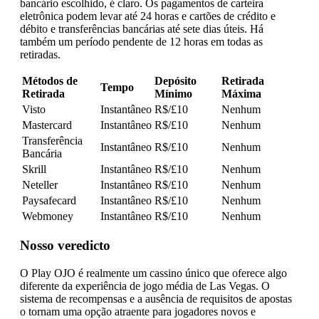
bancário escolhido, é claro. Os pagamentos de carteira
eletrônica podem levar até 24 horas e cartões de crédito e
débito e transferências bancárias até sete dias úteis. Há
também um período pendente de 12 horas em todas as
retiradas.
Métodos de
Depósito
Retirada
Tempo
Retirada
Mínimo
Máxima
Visto
Instantâneo
R$/£10
Nenhum
Mastercard
Instantâneo
R$/£10
Nenhum
Transferência
Instantâneo
R$/£10
Nenhum
Bancária
Skrill
Instantâneo
R$/£10
Nenhum
Neteller
Instantâneo
R$/£10
Nenhum
Paysafecard
Instantâneo
R$/£10
Nenhum
Webmoney
Instantâneo
R$/£10
Nenhum
Nosso veredicto
O Play OJO é realmente um cassino único que oferece algo
diferente da experiência de jogo média de Las Vegas. O
sistema de recompensas e a ausência de requisitos de apostas
o tornam uma opção atraente para jogadores novos e