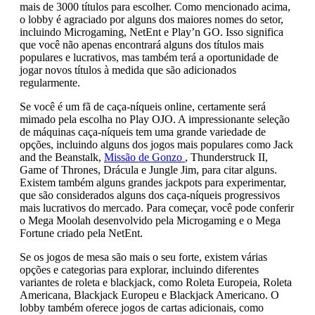
mais de 3000 títulos para escolher. Como mencionado acima,
o lobby é agraciado por alguns dos maiores nomes do setor,
incluindo Microgaming, NetEnt e Play’n GO. Isso significa
que você não apenas encontrará alguns dos títulos mais
populares e lucrativos, mas também terá a oportunidade de
jogar novos títulos à medida que são adicionados
regularmente.
Se você é um fã de caça-níqueis online, certamente será
mimado pela escolha no Play OJO. A impressionante seleção
de máquinas caça-níqueis tem uma grande variedade de
opções, incluindo alguns dos jogos mais populares como Jack
and the Beanstalk,
Missão de Gonzo
, Thunderstruck II,
Game of Thrones, Drácula e Jungle Jim, para citar alguns.
Existem também alguns grandes jackpots para experimentar,
que são considerados alguns dos caça-níqueis progressivos
mais lucrativos do mercado. Para começar, você pode conferir
o Mega Moolah desenvolvido pela Microgaming e o Mega
Fortune criado pela NetEnt.
Se os jogos de mesa são mais o seu forte, existem várias
opções e categorias para explorar, incluindo diferentes
variantes de roleta e blackjack, como Roleta Europeia, Roleta
Americana, Blackjack Europeu e Blackjack Americano. O
lobby também oferece jogos de cartas adicionais, como