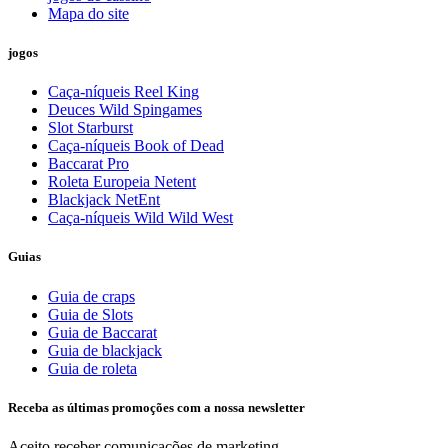
Mapa do site
jogos
Caça-níqueis Reel King
Deuces Wild Spingames
Slot Starburst
Caça-níqueis Book of Dead
Baccarat Pro
Roleta Europeia Netent
Blackjack NetEnt
Caça-níqueis Wild Wild West
Guias
Guia de craps
Guia de Slots
Guia de Baccarat
Guia de blackjack
Guia de roleta
Receba as últimas promoções com a nossa newsletter
Aceito receber comunicações de marketing