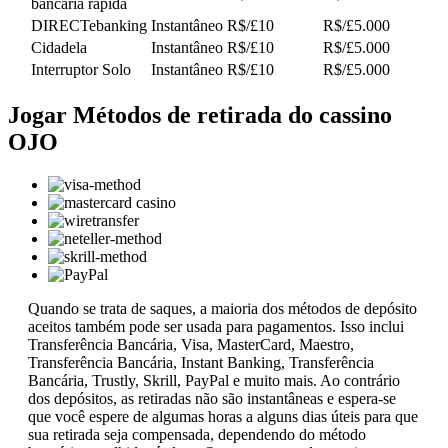
bancária rápida
DIRECTebanking
Instantâneo
R$/£10
R$/£5.000
Cidadela
Instantâneo
R$/£10
R$/£5.000
Interruptor Solo
Instantâneo
R$/£10
R$/£5.000
Jogar Métodos de retirada do cassino
OJO
Quando se trata de saques, a maioria dos métodos de depósito
aceitos também pode ser usada para pagamentos. Isso inclui
Transferência Bancária, Visa, MasterCard, Maestro,
Transferência Bancária, Instant Banking, Transferência
Bancária, Trustly, Skrill, PayPal e muito mais. Ao contrário
dos depósitos, as retiradas não são instantâneas e espera-se
que você espere de algumas horas a alguns dias úteis para que
sua retirada seja compensada, dependendo do método