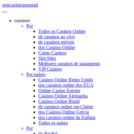
peticaolutoparental
cassinos
Por
Todos os Casinos Online
de cassinos ao vivo
de cassinos móveis
dos Casinos Online
Cripto Casinos
Slot Sites
Melhores cassinos de pagamento
VIP Casinos
Por países
Casinos Online Reino Unido
dos cassinos online dos EUA
Online Casino Europe
Casinos Online Alemanha
Casinos Online Brasil
de cassinos online em Chipre
dos Casinos Online Grécia
dos cassinos online da Estônia
Todos os países
Por
do PayPal