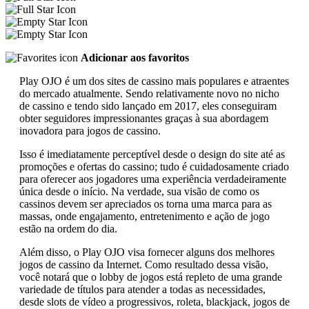
Adicionar aos favoritos
Play OJO é um dos sites de cassino mais populares e atraentes
do mercado atualmente. Sendo relativamente novo no nicho
de cassino e tendo sido lançado em 2017, eles conseguiram
obter seguidores impressionantes graças à sua abordagem
inovadora para jogos de cassino.
Isso é imediatamente perceptível desde o design do site até as
promoções e ofertas do cassino; tudo é cuidadosamente criado
para oferecer aos jogadores uma experiência verdadeiramente
única desde o início. Na verdade, sua visão de como os
cassinos devem ser apreciados os torna uma marca para as
massas, onde engajamento, entretenimento e ação de jogo
estão na ordem do dia.
Além disso, o Play OJO visa fornecer alguns dos melhores
jogos de cassino da Internet. Como resultado dessa visão,
você notará que o lobby de jogos está repleto de uma grande
variedade de títulos para atender a todas as necessidades,
desde slots de vídeo a progressivos, roleta, blackjack, jogos de