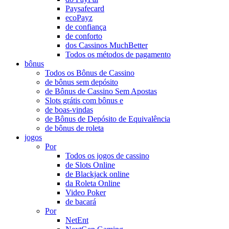
Paysafecard
ecoPayz
de confiança
de conforto
dos Cassinos MuchBetter
Todos os métodos de pagamento
bônus
Todos os Bônus de Cassino
de bônus sem depósito
de Bônus de Cassino Sem Apostas
Slots grátis com bônus e
de boas-vindas
de Bônus de Depósito de Equivalência
de bônus de roleta
jogos
Por
Todos os jogos de cassino
de Slots Online
de Blackjack online
da Roleta Online
Video Poker
de bacará
Por
NetEnt