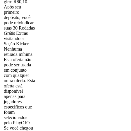
giro: R$0,10.
Após seu
primeiro
depósito, você
pode reivindicar
suas 30 Rodadas
Grátis Extras
visitando a
Seção Kicker.
Nenhuma
retirada mínima.
Esta oferta não
pode ser usada
em conjunto
com qualquer
outra oferta. Esta
oferta está
disponível
apenas para
jogadores
específicos que
foram
selecionados
pelo PlayOJO.
Se você chegou