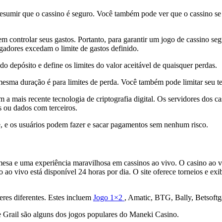
sumir que o cassino é seguro. Você também pode ver que o cassino se 
controlar seus gastos. Portanto, para garantir um jogo de cassino se
ogadores excedam o limite de gastos definido.
o depósito e define os limites do valor aceitável de quaisquer perdas.
mesma duração é para limites de perda. Você também pode limitar seu t
 mais recente tecnologia de criptografia digital. Os servidores dos 
 ou dados com terceiros.
, e os usuários podem fazer e sacar pagamentos sem nenhum risco.
e mesa e uma experiência maravilhosa em cassinos ao vivo. O casino ao v
o ao vivo está disponível 24 horas por dia. O site oferece torneios e e
eres diferentes. Estes incluem
Jogo 1×2
, Amatic, BTG, Bally, Betsoft
Grail são alguns dos jogos populares do Maneki Casino.