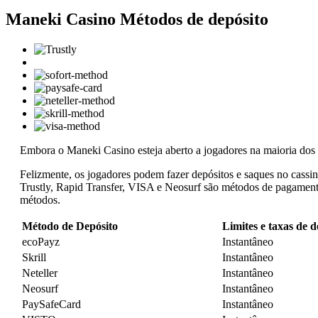
Maneki Casino Métodos de depósito
Embora o Maneki Casino esteja aberto a jogadores na maioria 
Felizmente, os jogadores podem fazer depósitos e saques no cassi
Trustly, Rapid Transfer, VISA e Neosurf são métodos de pagament
métodos.
Método de Depósito
Limites e taxas de d
ecoPayz
Instantâneo
Skrill
Instantâneo
Neteller
Instantâneo
Neosurf
Instantâneo
PaySafeCard
Instantâneo