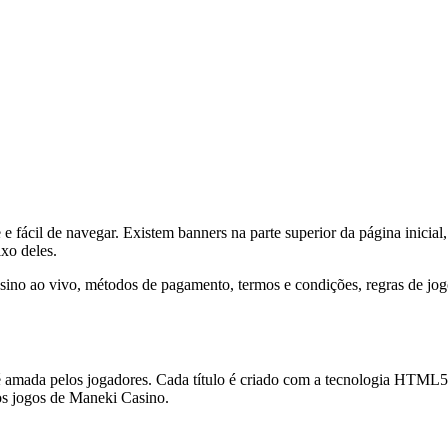
fácil de navegar. Existem banners na parte superior da página inicial, 
xo deles.
ssino ao vivo, métodos de pagamento, termos e condições, regras de jog
é amada pelos jogadores. Cada título é criado com a tecnologia HTML
os jogos de Maneki Casino.