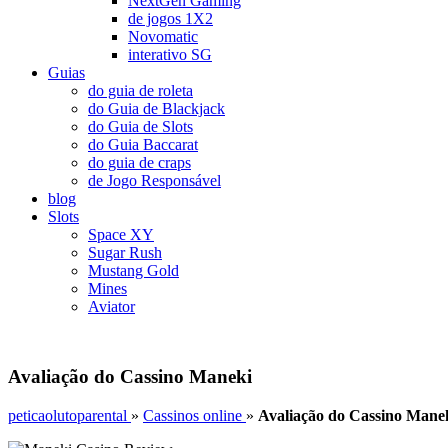
NextGen Gaming
de jogos 1X2
Novomatic
interativo SG
Guias
do guia de roleta
do Guia de Blackjack
do Guia de Slots
do Guia Baccarat
do guia de craps
de Jogo Responsável
blog
Slots
Space XY
Sugar Rush
Mustang Gold
Mines
Aviator
Avaliação do Cassino Maneki
peticaolutoparental
»
Cassinos online
»
Avaliação do Cassino Mane