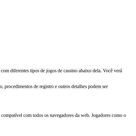
com diferentes tipos de jogos de cassino abaixo dela. Você verá
o, procedimentos de registro e outros detalhes podem ser
5 compatível com todos os navegadores da web. Jogadores como o