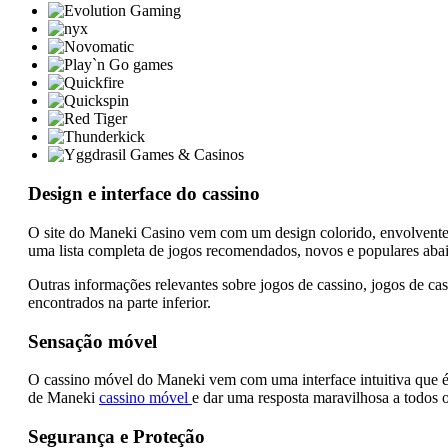
Design e interface do cassino
O site do Maneki Casino vem com um design colorido, envolvente e 
uma lista completa de jogos recomendados, novos e populares abai
Outras informações relevantes sobre jogos de cassino, jogos de ca
encontrados na parte inferior.
Sensação móvel
O cassino móvel do Maneki vem com uma interface intuitiva que 
de Maneki
cassino móvel
e dar uma resposta maravilhosa a todos 
Segurança e Proteção