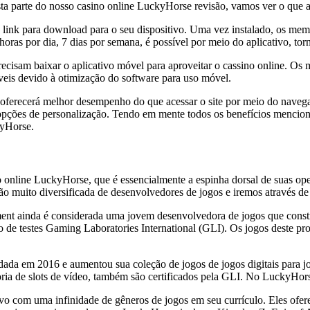
a esta parte do nosso casino online LuckyHorse revisão, vamos ver o que
o link para download para o seu dispositivo. Uma vez instalado, os mem
horas por dia, 7 dias por semana, é possível por meio do aplicativo, to
cisam baixar o aplicativo móvel para aproveitar o cassino online. Os
veis devido à otimização do software para uso móvel.
a oferecerá melhor desempenho do que acessar o site por meio do nave
s opções de personalização. Tendo em mente todos os benefícios menci
kyHorse.
 online LuckyHorse, que é essencialmente a espinha dorsal de suas oper
o muito diversificada de desenvolvedores de jogos e iremos através de
nt ainda é considerada uma jovem desenvolvedora de jogos que constró
de testes Gaming Laboratories International (GLI). Os jogos deste pro
da em 2016 e aumentou sua coleção de jogos de jogos digitais para jo
ria de slots de vídeo, também são certificados pela GLI. No LuckyHo
o com uma infinidade de gêneros de jogos em seu currículo. Eles oferec