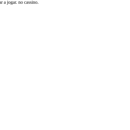
 a jogar. no cassino.