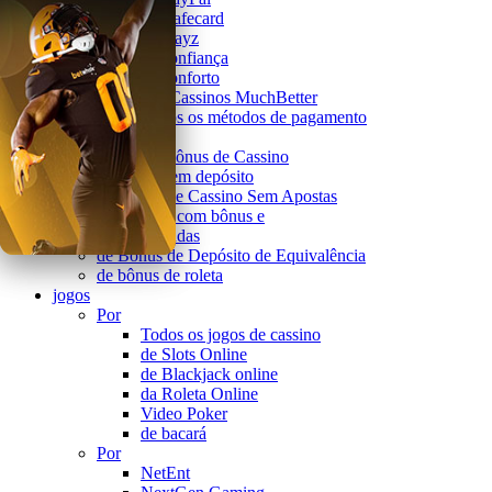
Paysafecard
ecoPayz
de confiança
de conforto
dos Cassinos MuchBetter
Todos os métodos de pagamento
bônus
Todos os Bônus de Cassino
de bônus sem depósito
de Bônus de Cassino Sem Apostas
Slots grátis com bônus e
de boas-vindas
de Bônus de Depósito de Equivalência
de bônus de roleta
jogos
Por
Todos os jogos de cassino
de Slots Online
de Blackjack online
da Roleta Online
Video Poker
de bacará
Por
NetEnt