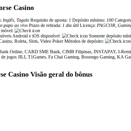
orse Casino
s:
Inglês, Tagalo
Requisito de aposta:
1
Depósito mínimo:
100
Categori
te-papo ao vivo
Prazo de retirada:
1 dia útil
Licença:
PAGCOR, Gamin
 móvel:
 móveis Android e iOS disponível
Somente depósito mí
Casino, Roleta, Slots, Video Poker
Métodos de depósito:
Bank Online, CARD SME Bank, CIMB Filipinas, INSTAPAY, I-Remit
 de jogos
JILI, T1Games, Fa Chai Gaming, Booongo Gaming, KA Ga
rse Casino Visão geral do bônus