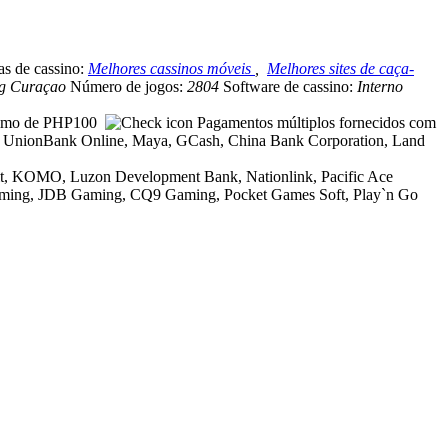
as de cassino:
Melhores cassinos móveis
,
Melhores sites de caça-
g Curaçao
Número de jogos:
2804
Software de cassino:
Interno
nimo de PHP100
Pagamentos múltiplos fornecidos com
UnionBank Online, Maya, GCash, China Bank Corporation, Land
, KOMO, Luzon Development Bank, Nationlink, Pacific Ace
ming, JDB Gaming, CQ9 Gaming, Pocket Games Soft, Play`n Go