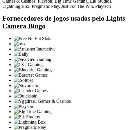
Games & Casinos, Playson, Big Time Gaming, Elk Studios,
Lightning Box, Pragmatic Play, Just For The Win, Playtech
Fornecedores de jogos usados ​​pelo Lights
Camera Bingo