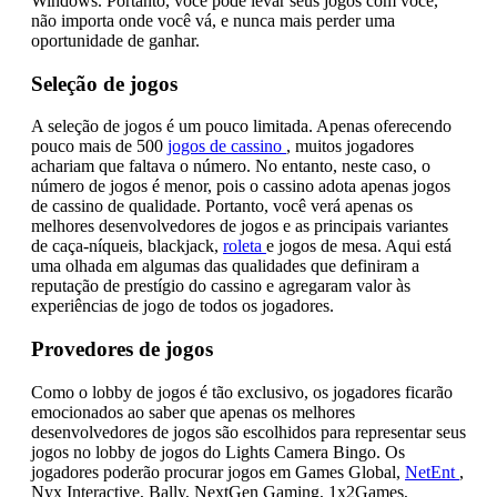
Windows. Portanto, você pode levar seus jogos com você,
não importa onde você vá, e nunca mais perder uma
oportunidade de ganhar.
Seleção de jogos
A seleção de jogos é um pouco limitada. Apenas oferecendo
pouco mais de 500
jogos de cassino
, muitos jogadores
achariam que faltava o número. No entanto, neste caso, o
número de jogos é menor, pois o cassino adota apenas jogos
de cassino de qualidade. Portanto, você verá apenas os
melhores desenvolvedores de jogos e as principais variantes
de caça-níqueis, blackjack,
roleta
e jogos de mesa. Aqui está
uma olhada em algumas das qualidades que definiram a
reputação de prestígio do cassino e agregaram valor às
experiências de jogo de todos os jogadores.
Provedores de jogos
Como o lobby de jogos é tão exclusivo, os jogadores ficarão
emocionados ao saber que apenas os melhores
desenvolvedores de jogos são escolhidos para representar seus
jogos no lobby de jogos do Lights Camera Bingo. Os
jogadores poderão procurar jogos em Games Global,
NetEnt
,
Nyx Interactive, Bally, NextGen Gaming, 1x2Games,