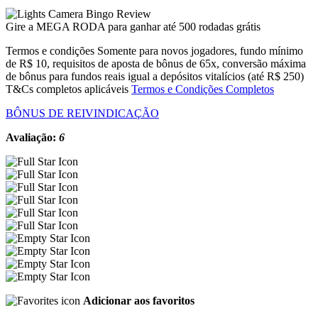
Gire a MEGA RODA para ganhar até 500 rodadas grátis
Termos e condições
Somente para novos jogadores, fundo mínimo
de R$ 10, requisitos de aposta de bônus de 65x, conversão máxima
de bônus para fundos reais igual a depósitos vitalícios (até R$ 250)
T&Cs completos aplicáveis ​​
Termos e Condições Completos
BÔNUS DE REIVINDICAÇÃO
Avaliação:
6
Adicionar aos favoritos