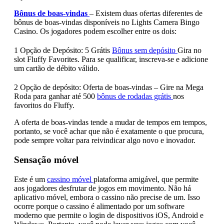
Bônus de boas-vindas
– Existem duas ofertas diferentes de
bônus de boas-vindas disponíveis no Lights Camera Bingo
Casino. Os jogadores podem escolher entre os dois:
1
Opção de Depósito: 5 Grátis
Bônus sem depósito
Gira no
slot Fluffy Favorites. Para se qualificar, inscreva-se e adicione
um cartão de débito válido.
2
Opção de depósito: Oferta de boas-vindas – Gire na Mega
Roda para ganhar até 500
bônus de rodadas grátis
nos
favoritos do Fluffy.
A oferta de boas-vindas tende a mudar de tempos em tempos,
portanto, se você achar que não é exatamente o que procura,
pode sempre voltar para reivindicar algo novo e inovador.
Sensação móvel
Este é um
cassino móvel
plataforma amigável, que permite
aos jogadores desfrutar de jogos em movimento. Não há
aplicativo móvel, embora o cassino não precise de um. Isso
ocorre porque o cassino é alimentado por um software
moderno que permite o login de dispositivos iOS, Android e