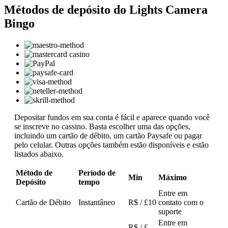
Métodos de depósito do Lights Camera
Bingo
Depositar fundos em sua conta é fácil e aparece quando você
se inscreve no cassino. Basta escolher uma das opções,
incluindo um cartão de débito, um cartão Paysafe ou pagar
pelo celular. Outras opções também estão disponíveis e estão
listados abaixo.
Método de
Período de
Min
Máximo
Depósito
tempo
Entre em
Cartão de Débito
Instantâneo
R$ / £10
contato com o
suporte
Entre em
R$ / £