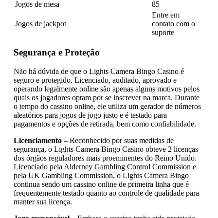
Jogos de mesa
85
Entre em
Jogos de jackpot
contato com o
suporte
Segurança e Proteção
Não há dúvida de que o Lights Camera Bingo Casino é
seguro e protegido. Licenciado, auditado, aprovado e
operando legalmente online são apenas alguns motivos pelos
quais os jogadores optam por se inscrever na marca. Durante
o tempo do cassino online, ele utiliza um gerador de números
aleatórios para jogos de jogo justo e é testado para
pagamentos e opções de retirada, bem como confiabilidade.
Licenciamento
– Reconhecido por suas medidas de
segurança, o Lights Camera Bingo Casino obteve 2 licenças
dos órgãos reguladores mais proeminentes do Reino Unido.
Licenciado pela Alderney Gambling Control Commission e
pela UK Gambling Commission, o Lights Camera Bingo
continua sendo um cassino online de primeira linha que é
frequentemente testado quanto ao controle de qualidade para
manter sua licença.