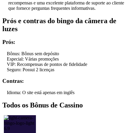
recompensas e uma excelente plataforma de suporte ao cliente
que fornece perguntas frequentes informativas.
Prós e contras do bingo da câmera de
luzes
Prós:
Bônus:
Bônus sem depósito
Especial:
Várias promoções
VIP:
Recompensas de pontos de fidelidade
Seguro:
Possui 2 licenças
Contras:
Idioma:
O site está apenas em inglês
Todos os Bônus de Cassino
6.9