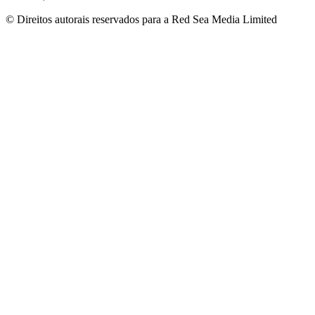
© Direitos autorais reservados para a Red Sea Media Limited