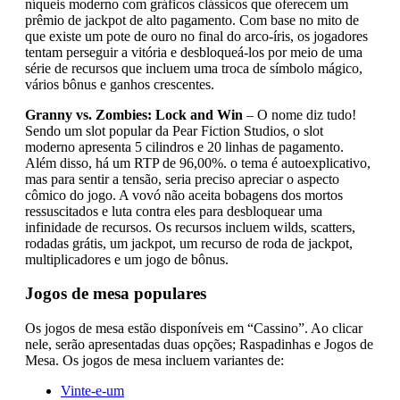
níqueis moderno com gráficos clássicos que oferecem um
prêmio de jackpot de alto pagamento. Com base no mito de
que existe um pote de ouro no final do arco-íris, os jogadores
tentam perseguir a vitória e desbloqueá-los por meio de uma
série de recursos que incluem uma troca de símbolo mágico,
vários bônus e ganhos crescentes.
Granny vs. Zombies: Lock and Win
– O nome diz tudo!
Sendo um slot popular da Pear Fiction Studios, o slot
moderno apresenta 5 cilindros e 20 linhas de pagamento.
Além disso, há um RTP de 96,00%. o tema é autoexplicativo,
mas para sentir a tensão, seria preciso apreciar o aspecto
cômico do jogo. A vovó não aceita bobagens dos mortos
ressuscitados e luta contra eles para desbloquear uma
infinidade de recursos. Os recursos incluem wilds, scatters,
rodadas grátis, um jackpot, um recurso de roda de jackpot,
multiplicadores e um jogo de bônus.
Jogos de mesa populares
Os jogos de mesa estão disponíveis em “Cassino”. Ao clicar
nele, serão apresentadas duas opções; Raspadinhas e Jogos de
Mesa. Os jogos de mesa incluem variantes de:
Vinte-e-um