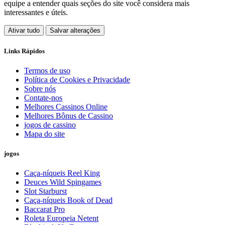
equipe a entender quais seções do site você considera mais
interessantes e úteis.
Ativar tudo
Salvar alterações
Links Rápidos
Termos de uso
Política de Cookies e Privacidade
Sobre nós
Contate-nos
Melhores Cassinos Online
Melhores Bônus de Cassino
jogos de cassino
Mapa do site
jogos
Caça-níqueis Reel King
Deuces Wild Spingames
Slot Starburst
Caça-níqueis Book of Dead
Baccarat Pro
Roleta Europeia Netent