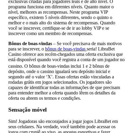
exclusivas criadas para jogadores leais e de alto nível. O
programa funciona em diferentes níveis. Quanto maior o
nível, melhores as recompensas. Neste programa VIP
específico, existem 5 níveis diferentes, sendo o quinto o
melhor e o mais alto do sistema de recompensas. Quando
você se inscrever, certifique-se de ir ao lobby VIP e se
inscrever como um membro de recompensas.
Bônus de boas-vindas
– Se você precisava de mais motivos
para se inscrever, o
bônus de boas-vindas
seria! LibraBet
Casino oferece aos recém-chegados uma oferta exclusiva que
está disponível quando você registra a conta de um jogador no
cassino. O bônus de boas-vindas inclui 1
e 2
bônus de
depósito, onde o cassino igualará seu depósito inicial e
segundo até o valor ‘X’. Essas ofertas estão vinculadas a
rodadas grátis em jogos selecionados. Os jogadores são
capazes de identificar todas as informações de que precisam
para entender melhor a oferta quando lêem os detalhes da
oferta ou abrem os termos e condições.
Sensação móvel
Sim! Jogadoras são encorajados a jogar jogos LibraBet em
seus celulares. Na verdade, você também pode acessar os
jogos com crupiê ao vivo, as apostas esportivas e fazer