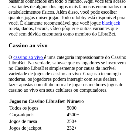
bastante conhecidos em todo o mundo. Aqui você terá acesso
a variantes de alguns dos jogos mais famosos encontrados em
estabelecimentos físicos. Além disso, você pode escolher
quantos jogos quiser jogar. Todo o lobby está disponível para
você. É altamente recomendável que você jogue
blackjack
,
roleta, dados, bacará, vídeo pôquer e outras variantes que
você sem dúvida encontrará como membro do LibraBet.
Cassino ao vivo
O
cassino ao vivo
é uma categoria impressionante do Cassino
LibraBet. Na verdade, sabe-se que os jogadores se inscrevem
no Cassino LibraBet simplesmente por causa da incrível
variedade de jogos de cassino ao vivo. Graças à tecnologia
moderna, os jogadores podem interagir com seus dealers,
fazer apostas com dinheiro real e jogar os melhores jogos de
cassino ao vivo em seus celulares ou computadores.
Jogos no Cassino LibraBet
Número
Todos os jogos
5000+
Caça-níqueis
4500+
Jogos de mesa
250+
Jogos de jackpot
232+