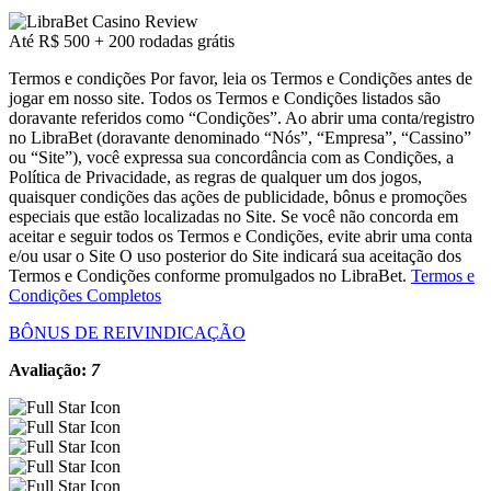
Até R$ 500 + 200 rodadas grátis
Termos e condições
Por favor, leia os Termos e Condições antes de
jogar em nosso site. Todos os Termos e Condições listados são
doravante referidos como “Condições”. Ao abrir uma conta/registro
no LibraBet (doravante denominado “Nós”, “Empresa”, “Cassino”
ou “Site”), você expressa sua concordância com as Condições, a
Política de Privacidade, as regras de qualquer um dos jogos,
quaisquer condições das ações de publicidade, bônus e promoções
especiais que estão localizadas no Site. Se você não concorda em
aceitar e seguir todos os Termos e Condições, evite abrir uma conta
e/ou usar o Site O uso posterior do Site indicará sua aceitação dos
Termos e Condições conforme promulgados no LibraBet.
Termos e
Condições Completos
BÔNUS DE REIVINDICAÇÃO
Avaliação:
7