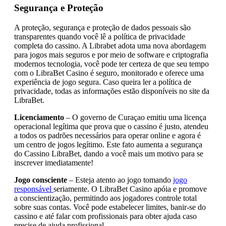
Segurança e Proteção
A proteção, segurança e proteção de dados pessoais são
transparentes quando você lê a política de privacidade
completa do cassino. A Librabet adota uma nova abordagem
para jogos mais seguros e por meio de software e criptografia
modernos tecnologia, você pode ter certeza de que seu tempo
com o LibraBet Casino é seguro, monitorado e oferece uma
experiência de jogo segura. Caso queira ler a política de
privacidade, todas as informações estão disponíveis no site da
LibraBet.
Licenciamento
– O governo de Curaçao emitiu uma licença
operacional legítima que prova que o cassino é justo, atendeu
a todos os padrões necessários para operar online e agora é
um centro de jogos legítimo. Este fato aumenta a segurança
do Cassino LibraBet, dando a você mais um motivo para se
inscrever imediatamente!
Jogo consciente
– Esteja atento ao jogo tomando
jogo
responsável
seriamente. O LibraBet Casino apóia e promove
a conscientização, permitindo aos jogadores controle total
sobre suas contas. Você pode estabelecer limites, banir-se do
cassino e até falar com profissionais para obter ajuda caso
precise de ajuda profissional.