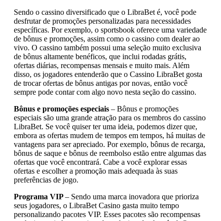
Sendo o cassino diversificado que o LibraBet é, você pode
desfrutar de promoções personalizadas para necessidades
específicas. Por exemplo, o sportsbook oferece uma variedade
de bônus e promoções, assim como o cassino com dealer ao
vivo. O cassino também possui uma seleção muito exclusiva
de bônus altamente benéficos, que inclui rodadas grátis,
ofertas diárias, recompensas mensais e muito mais. Além
disso, os jogadores entenderão que o Cassino LibraBet gosta
de trocar ofertas de bônus antigas por novas, então você
sempre pode contar com algo novo nesta seção do cassino.
Bônus e promoções especiais
– Bônus e promoções
especiais são uma grande atração para os membros do cassino
LibraBet. Se você quiser ter uma ideia, podemos dizer que,
embora as ofertas mudem de tempos em tempos, há muitas de
vantagens para ser apreciado. Por exemplo, bônus de recarga,
bônus de saque e bônus de reembolso estão entre algumas das
ofertas que você encontrará. Cabe a você explorar essas
ofertas e escolher a promoção mais adequada às suas
preferências de jogo.
Programa VIP
– Sendo uma marca inovadora que prioriza
seus jogadores, o LibraBet Casino gasta muito tempo
personalizando pacotes VIP. Esses pacotes são recompensas