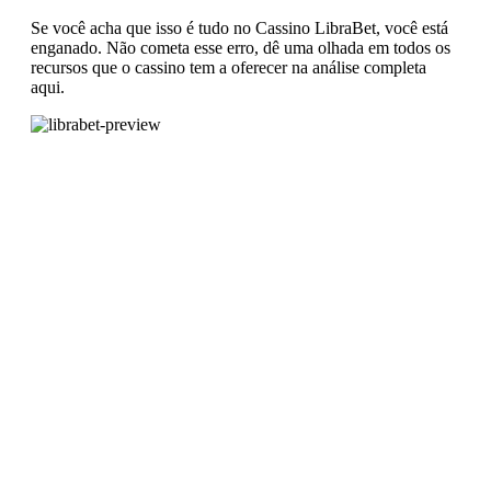
Se você acha que isso é tudo no Cassino LibraBet, você está
enganado. Não cometa esse erro, dê uma olhada em todos os
recursos que o cassino tem a oferecer na análise completa
aqui.