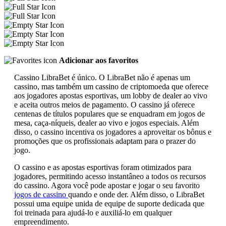
Adicionar aos favoritos
Cassino LibraBet é único. O LibraBet não é apenas um
cassino, mas também um cassino de criptomoeda que oferece
aos jogadores apostas esportivas, um lobby de dealer ao vivo
e aceita outros meios de pagamento. O cassino já oferece
centenas de títulos populares que se enquadram em jogos de
mesa, caça-níqueis, dealer ao vivo e jogos especiais. Além
disso, o cassino incentiva os jogadores a aproveitar os bônus e
promoções que os profissionais adaptam para o prazer do
jogo.
O cassino e as apostas esportivas foram otimizados para
jogadores, permitindo acesso instantâneo a todos os recursos
do cassino. Agora você pode apostar e jogar o seu favorito
jogos de cassino
quando e onde der. Além disso, o LibraBet
possui uma equipe unida de equipe de suporte dedicada que
foi treinada para ajudá-lo e auxiliá-lo em qualquer
empreendimento.