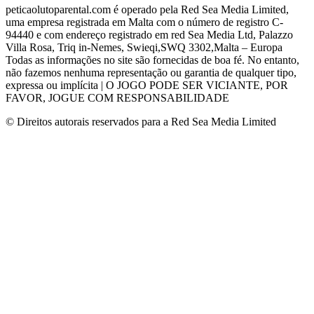
peticaolutoparental.com é operado pela Red Sea Media Limited,
uma empresa registrada em Malta com o número de registro C-
94440 e com endereço registrado em red Sea Media Ltd, Palazzo
Villa Rosa, Triq in-Nemes, Swieqi,SWQ 3302,Malta – Europa
Todas as informações no site são fornecidas de boa fé.
No entanto,
não fazemos nenhuma representação ou garantia de qualquer tipo,
expressa ou implícita |
O JOGO PODE SER VICIANTE, POR
FAVOR, JOGUE COM RESPONSABILIDADE
© Direitos autorais reservados para a Red Sea Media Limited