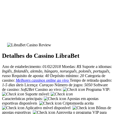
Detalhes do Cassino LibraBet
Ano de estabelecimento:
01/02/2018
Moedas:
R$
Suporte a idiomas:
Inglês, finlandês, alemão, húngaro, norueguês, polonês, português,
russo
Requisito de aposta:
40
Depósito mínimo:
20
Categoria de
cassino:
Melhores cassinos online ao vivo
Tempo de retirada quadro:
1-5 dias úteis
Licença:
Curaçao
Número de jogos:
5050
Software
de cassino:
Soft2Bet
Cassino ao vivo:
Programa VIP:
Suporte móvel:
Características principais:
Apostas em apostas
esportivas disponíveis
Criptomoeda aceita
Aplicativo móvel disponível
Bônus de
apostas esportivas
Aproveita o programa VIP para