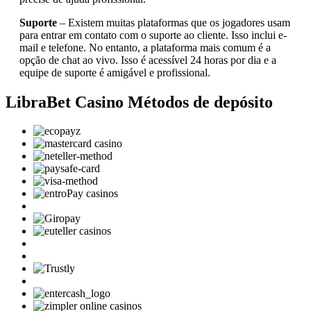
Suporte
– Existem muitas plataformas que os jogadores usam
para entrar em contato com o suporte ao cliente. Isso inclui e-
mail e telefone. No entanto, a plataforma mais comum é a
opção de chat ao vivo. Isso é acessível 24 horas por dia e a
equipe de suporte é amigável e profissional.
LibraBet Casino Métodos de depósito