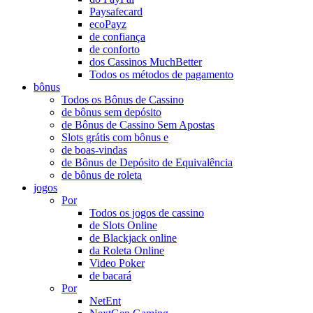
Paysafecard
ecoPayz
de confiança
de conforto
dos Cassinos MuchBetter
Todos os métodos de pagamento
bônus
Todos os Bônus de Cassino
de bônus sem depósito
de Bônus de Cassino Sem Apostas
Slots grátis com bônus e
de boas-vindas
de Bônus de Depósito de Equivalência
de bônus de roleta
jogos
Por
Todos os jogos de cassino
de Slots Online
de Blackjack online
da Roleta Online
Video Poker
de bacará
Por
NetEnt