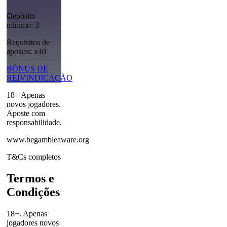
Depósito
mínimo: 3
Requisitos de
apostas: x40
BÔNUS DE
REIVINDICAÇÃO
18+ Apenas
novos jogadores.
Aposte com
responsabilidade.
www.begambleaware.org
T&Cs completos
Termos e
Condições
18+. Apenas
jogadores novos