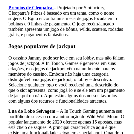
Prêmios de Cleópatra
– Projetado por Slotfactory,
Cleopatra’s Prizes é baseado em um tema, como o nome
sugere. O Egito encontra uma meca de jogos focada em 5
bobinas e 9 linhas de pagamento. O jogo recém-lançado
também apresenta um jogo de bônus, wilds, scatters, rodadas
grátis, e pagamentos fantásticos.
Jogos populares de jackpot
O cassino Jammy pode ser leve em seu lobby, mas não faltam
jogos de jackpot. A In Touch, Games é generosa em suas
criações, e os jogos de jackpot vêm naturalmente para os
membros do cassino. Embora não haja uma categoria
distinguível para jogos de jackpot, o lobby é descritivo.
Selecione qualquer jogo e você receberá uma descrição do
que o slot apresenta, como jogá-lo e se ele tem um pagamento
de jackpot ou não. Aqui estão alguns dos nossos favoritos
com alguns dos recursos e funcionalidades atraentes.
Lua do Lobo Selvagem
– A In Touch Gaming aumenta seu
portfólio de sucesso com a introdução de Wild Wolf Moon. O
popular lançamento de 2020 oferece apenas 15 apostas, mas
está cheio de saques. A principal característica aqui é que
existe uma funcionalidade selvagem especial aqui. Quando o