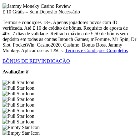
£ 10 Grátis – Sem Depósito Necessário
Termos e condições
18+. Apenas jogadores novos com ID
verificada. Até £ 10 de crédito de bônus. Requisito de aposta de
40x. 7 dias de validade. Retirada máxima de £ 50 de bônus sem
depósito em todas as contas Intouch Games; mFortune, Mr Spin, Dr
Slot, PocketWin, Casino2020, Cashmo, Bonus Boss, Jammy
Monkey. Aplicam-se os T&Cs.
Termos e Condições Completos
BÔNUS DE REIVINDICAÇÃO
Avaliação:
8