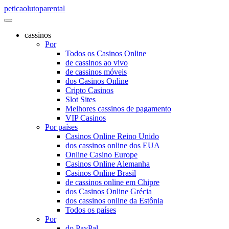
peticaolutoparental
cassinos
Por
Todos os Casinos Online
de cassinos ao vivo
de cassinos móveis
dos Casinos Online
Cripto Casinos
Slot Sites
Melhores cassinos de pagamento
VIP Casinos
Por países
Casinos Online Reino Unido
dos cassinos online dos EUA
Online Casino Europe
Casinos Online Alemanha
Casinos Online Brasil
de cassinos online em Chipre
dos Casinos Online Grécia
dos cassinos online da Estônia
Todos os países
Por
do PayPal