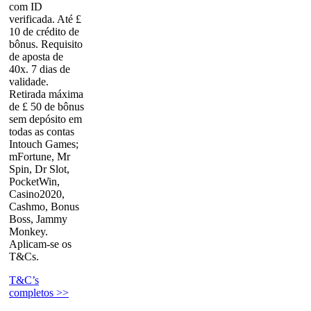
com ID
verificada. Até £
10 de crédito de
bônus. Requisito
de aposta de
40x. 7 dias de
validade.
Retirada máxima
de £ 50 de bônus
sem depósito em
todas as contas
Intouch Games;
mFortune, Mr
Spin, Dr Slot,
PocketWin,
Casino2020,
Cashmo, Bonus
Boss, Jammy
Monkey.
Aplicam-se os
T&Cs.
T&C’s
completos >>