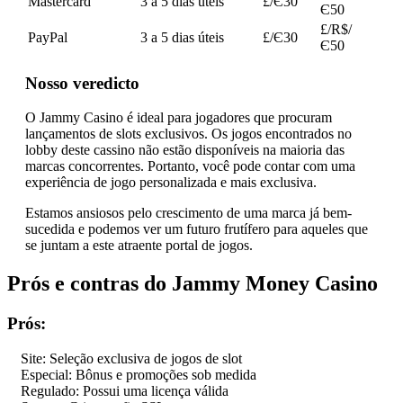
Mastercard
3 a 5 dias úteis
£/Є30
Є50
£/R$/
PayPal
3 a 5 dias úteis
£/Є30
Є50
Nosso veredicto
O Jammy Casino é ideal para jogadores que procuram
lançamentos de slots exclusivos. Os jogos encontrados no
lobby deste cassino não estão disponíveis na maioria das
marcas concorrentes. Portanto, você pode contar com uma
experiência de jogo personalizada e mais exclusiva.
Estamos ansiosos pelo crescimento de uma marca já bem-
sucedida e podemos ver um futuro frutífero para aqueles que
se juntam a este atraente portal de jogos.
Prós e contras do Jammy Money Casino
Prós:
Site:
Seleção exclusiva de jogos de slot
Especial:
Bônus e promoções sob medida
Regulado:
Possui uma licença válida