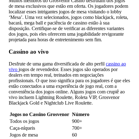
Muitos membros do Grosvenor Casino desfrutam dos jogos
de mesa exclusivos que estão em oferta. Os jogadores podem
localizar esses intrigantes jogos de mesa visitando o lobby
‘Mesa’. Uma vez selecionados, jogos como blackjack, roleta,
bacará, mega ball e paciência de cassino estão à sua
disposição. Certifique-se de verificar as diferentes variantes
dos jogos, pois eles oferecem uma jogabilidade revigorante
projetada para horas de entretenimento sem fim.
Cassino ao vivo
Desfrute de uma gama diversificada de alto perfil
cassino ao
vivo
jogos de revendedor. Esses jogos são operados por
dealers em tempo real, treinados em negociações
profissionais. O que isso significa para os jogadores é que eles
estão conectados a uma experiência de jogo real, com a
conveniência dos jogos online. Alguns jogos com crupiê ao
vivo incluem Lightning Roulette, Roleta VIP, Grosvenor
Blackjack Gold e Nightclub Live Roulette.
Jogos no Cassino Grosvenor
Número
Todos os jogos
900+
Caça-níqueis
700+
Jogos de mesa
60