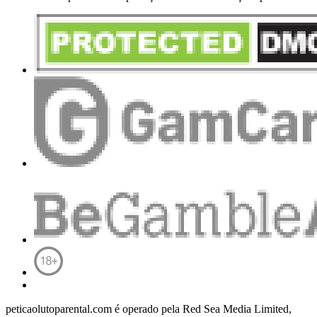
peticaolutoparental.com é operado pela Red Sea Media Limited,