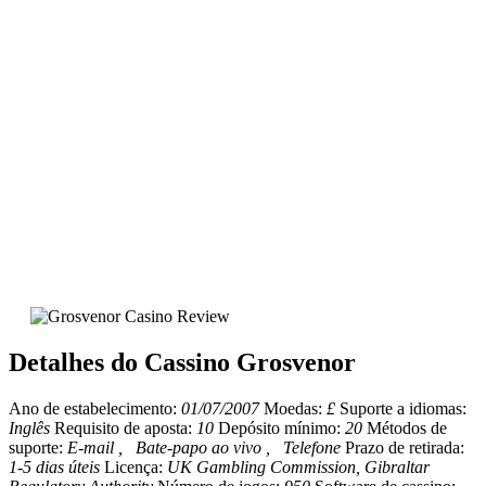
Detalhes do Cassino Grosvenor
Ano de estabelecimento:
01/07/2007
Moedas:
£
Suporte a idiomas:
Inglês
Requisito de aposta:
10
Depósito mínimo:
20
Métodos de
suporte:
E-mail
,
Bate-papo ao vivo
,
Telefone
Prazo de retirada:
1-5 dias úteis
Licença:
UK Gambling Commission, Gibraltar