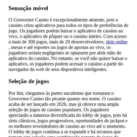
Sensação móvel
O Grosvenor Casino é excepcionalmente atraente, pois o
cassino criou aplicativos para todos os tipos de preferências de
jogo. Os jogadores podem baixar o aplicativo de cassino ao
vivo, o aplicativo de pôquer ou o cassino inteiro. Com acesso
a mais de 300 jogos, mais de 20 desenvolvedores,
slots online
, mesas e até esportes ou jogos de apostas ao vivo, os
jogadores seriam negligentes se optassem por abrir mão do
aplicativo do cassino. No entanto, se você não quiser baixar o
aplicativo, os jogadores podem acessar o cassino a partir do
navegador da web de seus dispositivos inteligentes.
Seleção de jogos
Por fim, chegamos às partes suculentas que tornaram o
Grosvenor Casino tão picante quanto seu nome. O cassino
acaba de ser lançado em 2026, mas já oferece uma ampla
seleção de jogos de cassino populares. Os jogadores
apreciarão a natureza diversificada do lobby de jogos, pois há
slots clássicos, jogos progressivos, oportunidades de jackpot e
os melhores revendedores de cassino ao vivo até o momento.
O lobby de jogos continua a se expandir e há recursos que