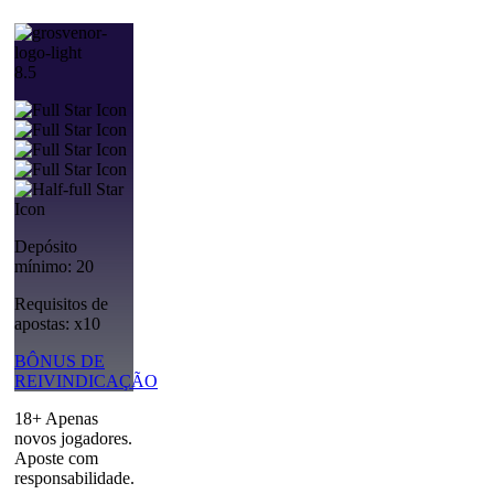
8.5
Depósito
mínimo: 20
Requisitos de
apostas: x10
BÔNUS DE
REIVINDICAÇÃO
18+ Apenas
novos jogadores.
Aposte com
responsabilidade.