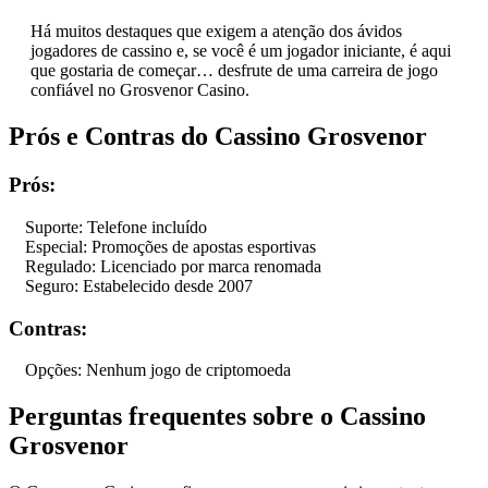
Há muitos destaques que exigem a atenção dos ávidos
jogadores de cassino e, se você é um jogador iniciante, é aqui
que gostaria de começar… desfrute de uma carreira de jogo
confiável no Grosvenor Casino.
Prós e Contras do Cassino Grosvenor
Prós:
Suporte:
Telefone incluído
Especial:
Promoções de apostas esportivas
Regulado:
Licenciado por marca renomada
Seguro:
Estabelecido desde 2007
Contras:
Opções:
Nenhum jogo de criptomoeda
Perguntas frequentes sobre o Cassino
Grosvenor