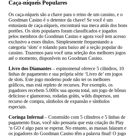
Caça-níqueis Populares
Os caça-níqueis são a chave para o reino de um cassino, e o
Goodman Casino é o detentor da chave! Se você é um
entusiasta de caça-níqueis, encontrará sua meca atrás dos bons
portões. Os slots populares foram classificados e jogados
pelos membros do Goodman Casino e agora você tem acesso
exclusivo a esses títulos. Simplesmente frequentando a
categoria ‘slots’ e rolando para baixo até a seção popular do
cassino. Trazemos para você uma seleção dos melhores jogos
até o momento, disponíveis no Goodman Casino.
Livro dos Diamantes
– espinomenal oferece 5 cilindros, 10
linhas de pagamento e sua própria série ‘Livro de’ em jogos
de slots. Este jogo moderno pode não ter os melhores
gráficos, mas está repleto de recursos. Por exemplo, os
jogadores recebem 5.000x sua aposta total, um jogo de bônus
delicioso e glamoroso, rodadas grátis, wilds dispersos, um
recurso de compra, símbolos de expansão e símbolos
especiais.
Coringa Infernal
– Construído com 5 cilindros e 5 linhas de
pagamento fixas, você não pensaria que esta criação do Play
‘n GO é algo para se esperar. No entanto, as massas falaram e
os jogadores do Goodman Casino têm a palavra final! O jogo