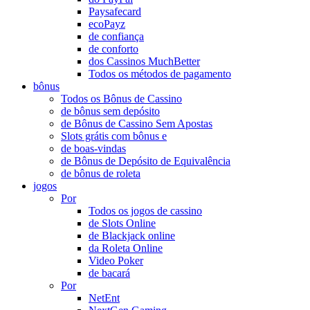
Paysafecard
ecoPayz
de confiança
de conforto
dos Cassinos MuchBetter
Todos os métodos de pagamento
bônus
Todos os Bônus de Cassino
de bônus sem depósito
de Bônus de Cassino Sem Apostas
Slots grátis com bônus e
de boas-vindas
de Bônus de Depósito de Equivalência
de bônus de roleta
jogos
Por
Todos os jogos de cassino
de Slots Online
de Blackjack online
da Roleta Online
Video Poker
de bacará
Por
NetEnt