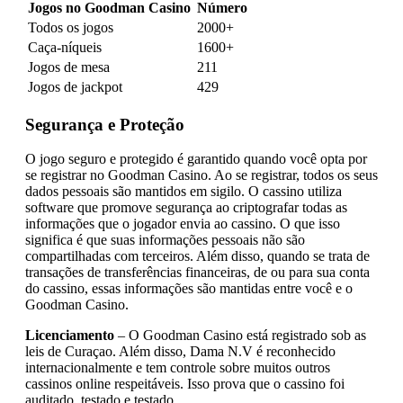
Jogos no Goodman Casino
Número
Todos os jogos
2000+
Caça-níqueis
1600+
Jogos de mesa
211
Jogos de jackpot
429
Segurança e Proteção
O jogo seguro e protegido é garantido quando você opta por
se registrar no Goodman Casino. Ao se registrar, todos os seus
dados pessoais são mantidos em sigilo. O cassino utiliza
software que promove segurança ao criptografar todas as
informações que o jogador envia ao cassino. O que isso
significa é que suas informações pessoais não são
compartilhadas com terceiros. Além disso, quando se trata de
transações de transferências financeiras, de ou para sua conta
do cassino, essas informações são mantidas entre você e o
Goodman Casino.
Licenciamento
– O Goodman Casino está registrado sob as
leis de Curaçao. Além disso, Dama N.V é reconhecido
internacionalmente e tem controle sobre muitos outros
cassinos online respeitáveis. Isso prova que o cassino foi
auditado, testado e testado.