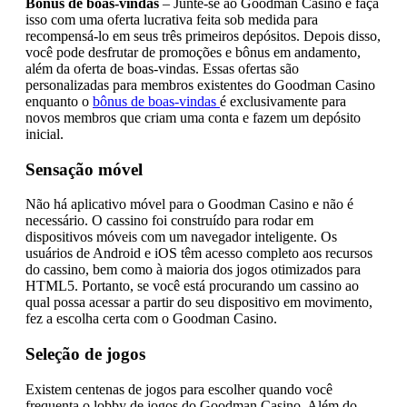
Bônus de boas-vindas
– Junte-se ao Goodman Casino e faça
isso com uma oferta lucrativa feita sob medida para
recompensá-lo em seus três primeiros depósitos. Depois disso,
você pode desfrutar de promoções e bônus em andamento,
além da oferta de boas-vindas. Essas ofertas são
personalizadas para membros existentes do Goodman Casino
enquanto o
bônus de boas-vindas
é exclusivamente para
novos membros que criam uma conta e fazem um depósito
inicial.
Sensação móvel
Não há aplicativo móvel para o Goodman Casino e não é
necessário. O cassino foi construído para rodar em
dispositivos móveis com um navegador inteligente. Os
usuários de Android e iOS têm acesso completo aos recursos
do cassino, bem como à maioria dos jogos otimizados para
HTML5. Portanto, se você está procurando um cassino ao
qual possa acessar a partir do seu dispositivo em movimento,
fez a escolha certa com o Goodman Casino.
Seleção de jogos
Existem centenas de jogos para escolher quando você
frequenta o lobby de jogos do Goodman Casino. Além do