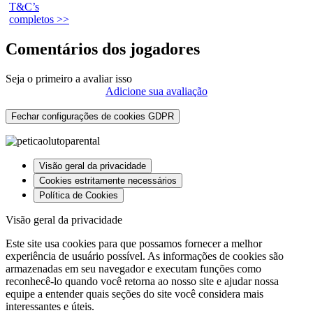
T&C’s
completos >>
Comentários dos jogadores
Seja o primeiro a avaliar isso
Adicione sua avaliação
Fechar configurações de cookies GDPR
Visão geral da privacidade
Cookies estritamente necessários
Política de Cookies
Visão geral da privacidade
Este site usa cookies para que possamos fornecer a melhor
experiência de usuário possível. As informações de cookies são
armazenadas em seu navegador e executam funções como
reconhecê-lo quando você retorna ao nosso site e ajudar nossa
equipe a entender quais seções do site você considera mais
interessantes e úteis.