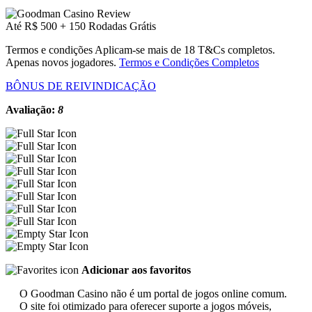
Até R$ 500 + 150 Rodadas Grátis
Termos e condições
Aplicam-se mais de 18 T&Cs completos.
Apenas novos jogadores.
Termos e Condições Completos
BÔNUS DE REIVINDICAÇÃO
Avaliação:
8
Adicionar aos favoritos
O Goodman Casino não é um portal de jogos online comum.
O site foi otimizado para oferecer suporte a jogos móveis,