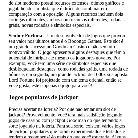
de slot moderno possui recursos extensos, ótimos gráficos e
jogabilidade simplista que é difícil de combinar em
comparação com a oposição. Alguns recursos incluem dois
coringas diferentes, ambos com recursos diferentes, rodadas
grátis, novas rodadas e símbolos especiais.
Senhor Fortuna
– Um desenvolvedor de jogos que provou
seu valor nos últimos anos é o Booongo Games. Este slot é
um grande sucesso no Goodman Casino e não sem um
motivo válido. O jogo apresenta alguns destaques que têm o
potencial de intrigar até mesmo os jogadores novatos. Por
exemplo, você tem uma série de símbolos especiais que
desbloqueiam destaques, como rodadas grátis, uma rodada de
bônus e, em seguida, um grande jackpot de 1000x sua aposta.
Lord Fortune foi projetado com um tema oriental, então se
você gosta, este é apenas o jogo para você!
Jogos populares de jackpot
Precisa acertar na loteria? Por que nao tentar um slot de
jackpot? Provavelmente, você terá mais satisfação jogando
jogos de cassino com jackpot Goodman do que tentando a
sorte jogando na loteria. Para sua sorte, existem vários jogos
de jackpot populares que foram experimentados e testados e
tendem a recompensá-lo mais do que você esperaria. Alguns