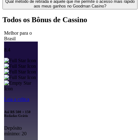
Qual método de retirada é aquele que me permite o acesso mais rápido
aos meus ganhos no Goodman Casino?
Todos os Bônus de Cassino
Melhor para o
Brasil
8.4
Leia a crítica
Até R$ 500 + 150
Rodadas Grátis
Depósito
mínimo: 20