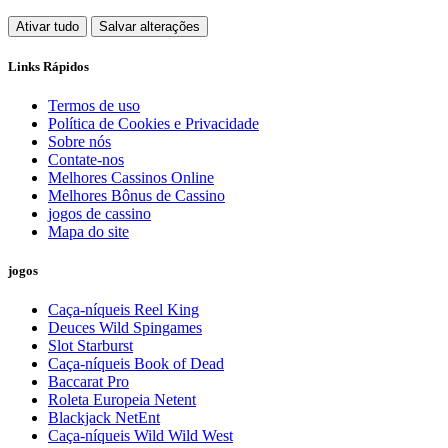
Ativar tudo
Salvar alterações
Links Rápidos
Termos de uso
Política de Cookies e Privacidade
Sobre nós
Contate-nos
Melhores Cassinos Online
Melhores Bônus de Cassino
jogos de cassino
Mapa do site
jogos
Caça-níqueis Reel King
Deuces Wild Spingames
Slot Starburst
Caça-níqueis Book of Dead
Baccarat Pro
Roleta Europeia Netent
Blackjack NetEnt
Caça-níqueis Wild Wild West