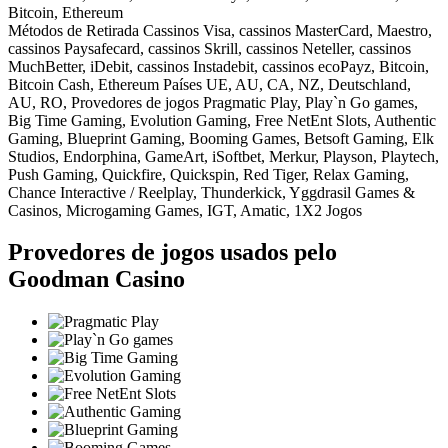
Bitcoin, Ethereum
Métodos de Retirada
Cassinos Visa, cassinos MasterCard, Maestro,
cassinos Paysafecard, cassinos Skrill, cassinos Neteller, cassinos
MuchBetter, iDebit, cassinos Instadebit, cassinos ecoPayz, Bitcoin,
Bitcoin Cash, Ethereum
Países
UE, AU, CA, NZ, Deutschland,
AU, RO,
Provedores de jogos
Pragmatic Play, Play`n Go games,
Big Time Gaming, Evolution Gaming, Free NetEnt Slots, Authentic
Gaming, Blueprint Gaming, Booming Games, Betsoft Gaming, Elk
Studios, Endorphina, GameArt, iSoftbet, Merkur, Playson, Playtech,
Push Gaming, Quickfire, Quickspin, Red Tiger, Relax Gaming,
Chance Interactive / Reelplay, Thunderkick, Yggdrasil Games &
Casinos, Microgaming Games, IGT, Amatic, 1X2 Jogos
Provedores de jogos usados ​​pelo
Goodman Casino