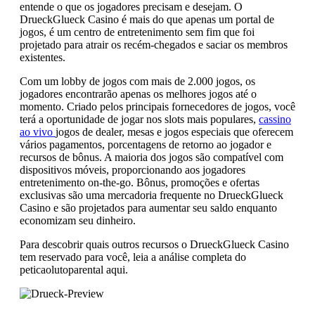
entende o que os jogadores precisam e desejam. O
DrueckGlueck Casino é mais do que apenas um portal de
jogos, é um centro de entretenimento sem fim que foi
projetado para atrair os recém-chegados e saciar os membros
existentes.
Com um lobby de jogos com mais de 2.000 jogos, os
jogadores encontrarão apenas os melhores jogos até o
momento. Criado pelos principais fornecedores de jogos, você
terá a oportunidade de jogar nos slots mais populares,
cassino
ao vivo
jogos de dealer, mesas e jogos especiais que oferecem
vários pagamentos, porcentagens de retorno ao jogador e
recursos de bônus. A maioria dos jogos são compatível com
dispositivos móveis, proporcionando aos jogadores
entretenimento on-the-go. Bônus, promoções e ofertas
exclusivas são uma mercadoria frequente no DrueckGlueck
Casino e são projetados para aumentar seu saldo enquanto
economizam seu dinheiro.
Para descobrir quais outros recursos o DrueckGlueck Casino
tem reservado para você, leia a análise completa do
peticaolutoparental aqui.