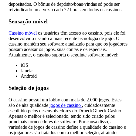
depositados. O bônus de depósito/boas-vindas só pode ser
reivindicado uma vez a cada 72 horas em todos os cassinos.
Sensação móvel
Cassino móvel
os usuários têm acesso ao cassino, pois ele foi
desenvolvido usando a mais recente tecnologia de jogo. O
cassino mantém seu software atualizado para que os jogadores
possam acessar os jogos, suas contas e os especiais.
Atualmente, o cassino suporta o seguinte software móvel:
iOS
Janelas
Android
Seleção de jogos
O cassino possui um lobby com mais de 2.000 jogos. Estes
são de alta qualidade
jogos de cassino
, cuidadosamente
escolhido pelos desenvolvedores do DrueckGlueck Casino.
Apenas o melhor é selecionado, tendo sido criado pelos
principais fornecedores de software. Por causa disso, a
variedade de jogos de cassino define a qualidade do cassino e
os jogadores são tratados com a melhor seleção, atraindo