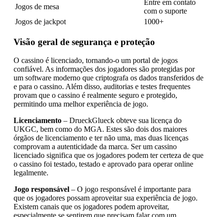
Entre em contato
Jogos de mesa
com o suporte
Jogos de jackpot
1000+
Visão geral de segurança e proteção
O cassino é licenciado, tornando-o um portal de jogos
confiável. As informações dos jogadores são protegidas por
um software moderno que criptografa os dados transferidos de
e para o cassino. Além disso, auditorias e testes frequentes
provam que o cassino é realmente seguro e protegido,
permitindo uma melhor experiência de jogo.
Licenciamento
– DrueckGlueck obteve sua licença do
UKGC, bem como do MGA. Estes são dois dos maiores
órgãos de licenciamento e ter não uma, mas duas licenças
comprovam a autenticidade da marca. Ser um cassino
licenciado significa que os jogadores podem ter certeza de que
o cassino foi testado, testado e aprovado para operar online
legalmente.
Jogo responsável
– O jogo responsável é importante para
que os jogadores possam aproveitar sua experiência de jogo.
Existem canais que os jogadores podem aproveitar,
especialmente se sentirem que precisam falar com um