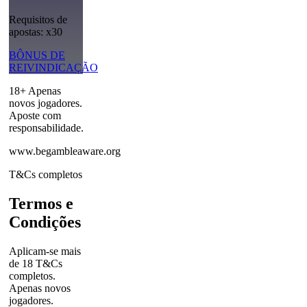
Requisitos de
apostas: x30
BÔNUS DE
REIVINDICAÇÃO
18+ Apenas
novos jogadores.
Aposte com
responsabilidade.
www.begambleaware.org
T&Cs completos
Termos e
Condições
Aplicam-se mais
de 18 T&Cs
completos.
Apenas novos
jogadores.