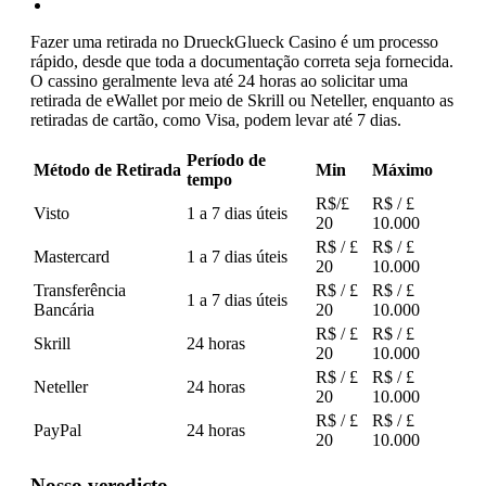
Fazer uma retirada no DrueckGlueck Casino é um processo
rápido, desde que toda a documentação correta seja fornecida.
O cassino geralmente leva até 24 horas ao solicitar uma
retirada de eWallet por meio de Skrill ou Neteller, enquanto as
retiradas de cartão, como Visa, podem levar até 7 dias.
Período de
Método de Retirada
Min
Máximo
tempo
R$/£
R$ / £
Visto
1 a 7 dias úteis
20
10.000
R$ / £
R$ / £
Mastercard
1 a 7 dias úteis
20
10.000
Transferência
R$ / £
R$ / £
1 a 7 dias úteis
Bancária
20
10.000
R$ / £
R$ / £
Skrill
24 horas
20
10.000
R$ / £
R$ / £
Neteller
24 horas
20
10.000
R$ / £
R$ / £
PayPal
24 horas
20
10.000
Nosso veredicto