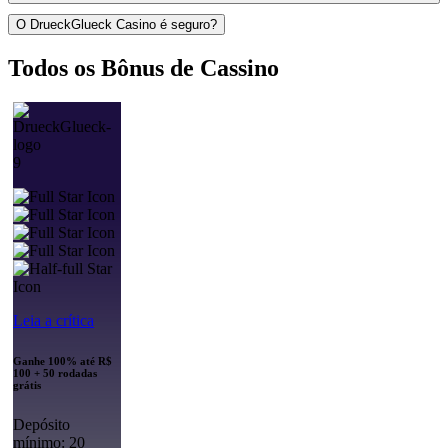
O DrueckGlueck Casino é seguro?
Todos os Bônus de Cassino
9
Leia a crítica
Ganhe 100% até R$
100 + 50 rodadas
grátis
Depósito
mínimo: 20