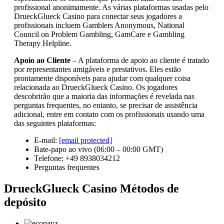
profissional anonimamente. As várias plataformas usadas pelo
DrueckGlueck Casino para conectar seus jogadores a
profissionais incluem Gamblers Anonymous, National
Council on Problem Gambling, GamCare e Gambling
Therapy Helpline.
Apoio ao Cliente
– A plataforma de apoio ao cliente é tratado
por representantes amigáveis ​​e prestativos. Eles estão
prontamente disponíveis para ajudar com qualquer coisa
relacionada ao DrueckGlueck Casino. Os jogadores
descobrirão que a maioria das informações é revelada nas
perguntas frequentes, no entanto, se precisar de assistência
adicional, entre em contato com os profissionais usando uma
das seguintes plataformas:
E-mail:
[email protected]
Bate-papo ao vivo (06:00 – 00:00 GMT)
Telefone: +49 8938034212
Perguntas frequentes
DrueckGlueck Casino Métodos de
depósito