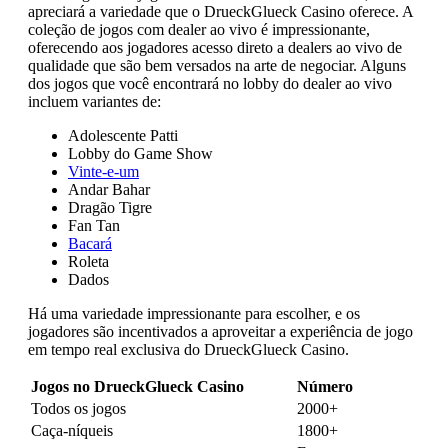
apreciará a variedade que o DrueckGlueck Casino oferece. A
coleção de jogos com dealer ao vivo é impressionante,
oferecendo aos jogadores acesso direto a dealers ao vivo de
qualidade que são bem versados ​​na arte de negociar. Alguns
dos jogos que você encontrará no lobby do dealer ao vivo
incluem variantes de:
Adolescente Patti
Lobby do Game Show
Vinte-e-um
Andar Bahar
Dragão Tigre
Fan Tan
Bacará
Roleta
Dados
Há uma variedade impressionante para escolher, e os
jogadores são incentivados a aproveitar a experiência de jogo
em tempo real exclusiva do DrueckGlueck Casino.
Jogos no DrueckGlueck Casino
Número
Todos os jogos
2000+
Caça-níqueis
1800+