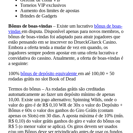
Torneios VIP exclusivos
Aumento dos limites de apostas
Brindes de Gadgets
Bônus de boas-vindas
– Existe um lucrativo
bônus de boas-
vindas
em disputa. Disponível apenas para novos membros, o
bônus de boas-vindas foi adaptado para atrair jogadores que
estão pensando em se inscrever no DrueckGlueck Casino.
Embora a oferta tenda a mudar de vez em quando, os
jogadores sempre podem apostar em uma oferta lucrativa e
convidativa do cassino. Atualmente, a oferta de boas-vindas é
a seguinte:
100%
bônus de depósito equivalente
em até 100,00 + 50
rodadas grátis no slot Book of Dead
Termos do bônus – As rodadas grátis são creditadas
automaticamente ao fazer um depósito mínimo de apenas
10,00. Existe um jogo alternativo; Spinning Wilds, onde o
valor do giro é de R$ 0,10 WR de 30x o valor do Depósito +
Bônus e 60x o valor dos ganhos do Giro Grátis (contam
apenas os Slots) em 30 dias. A aposta máxima é de 10% (mín.
R$ 0,10) do valor grátis ganhos do giro e valor do bônus ou
R$ 5 (o menor valor se aplica). Os giros devem ser usados ​​
e/ou um Bônus deve ser reivindicado antes de usar os fundos