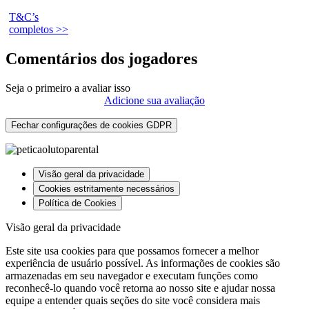
T&C’s
completos >>
Comentários dos jogadores
Seja o primeiro a avaliar isso
Adicione sua avaliação
Fechar configurações de cookies GDPR
Visão geral da privacidade
Cookies estritamente necessários
Política de Cookies
Visão geral da privacidade
Este site usa cookies para que possamos fornecer a melhor
experiência de usuário possível. As informações de cookies são
armazenadas em seu navegador e executam funções como
reconhecê-lo quando você retorna ao nosso site e ajudar nossa
equipe a entender quais seções do site você considera mais