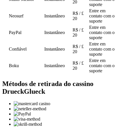
20
suporte
Entre em
R$ / £
Neosurf
Instantâneo
contato com o
20
suporte
Entre em
R$ / £
PayPal
Instantâneo
contato com o
20
suporte
Entre em
R$ / £
Confiável
Instantâneo
contato com o
20
suporte
Entre em
R$ / £
Boku
Instantâneo
contato com o
20
suporte
Métodos de retirada do cassino
DrueckGlueck