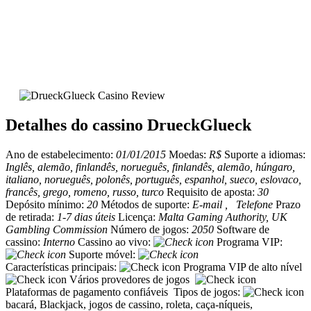
Detalhes do cassino DrueckGlueck
Ano de estabelecimento:
01/01/2015
Moedas:
R$
Suporte a idiomas:
Inglês, alemão, finlandês, norueguês, finlandês, alemão, húngaro,
italiano, norueguês, polonês, português, espanhol, sueco, eslovaco,
francês, grego, romeno, russo, turco
Requisito de aposta:
30
Depósito mínimo:
20
Métodos de suporte:
E-mail
,
Telefone
Prazo
de retirada:
1-7 dias úteis
Licença:
Malta Gaming Authority, UK
Gambling Commission
Número de jogos:
2050
Software de
cassino:
Interno
Cassino ao vivo:
Programa VIP:
Suporte móvel:
Características principais:
Programa VIP de alto nível
Vários provedores de jogos
Plataformas de pagamento confiáveis
Tipos de jogos:
bacará, Blackjack, jogos de cassino, roleta, caça-níqueis,