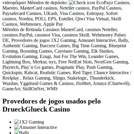
videopôquer
Métodos de depósito:
EcoPayz Casinos,
Maestro, MasterCard casinos, Neteller casinos, PayPal Casinos,
Paysafecard Casinos, UKash, Visa Casinos, Entropay, Sofort
casinos, Nordea, POLi, EPS, Euteller, Qiwi Visa Virtual, Skrill
Casinos, Webmoney, Apple Pay
Métodos de Retirada
Cassinos MasterCard, cassinos Neteller,
cassinos PayPal, cassinos Visa, cassinos Skrill, Webmoney
Países
DE,
Provedores de jogos
1X2 Gaming, Amusnet Interactive, Bally,
Authentic Gaming, Barcrest Games, Big Time Gaming, Blueprint
Gaming, Booming Games, Cayetano Gaming, Elk Studios,
Evolution Gaming, Ezugi, Just For The Win, Leander Games,
Lightning Box, Merkur, nyx, Free NetEnt Slots, NextGen Gaming,
Playtech, Play`n Go games, Pragmatic Play, Push Gaming,
Quickspin, Rabcat, Realistic Games, Red Tiger, Chance Interactive /
Reelplay , Relax Gaming, Slingo, Stakelogic, Thunderkick,
Wazdan, Yggdrasil Games & Casinos, iSoftbet, Amaya (Chartwell),
GameArt, SkillOnNet, WMS
Provedores de jogos usados ​​pelo
DrueckGlueck Casino