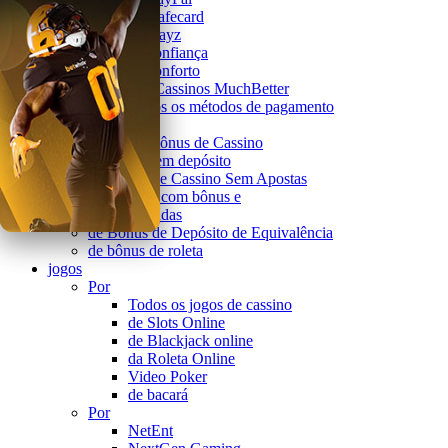
Paysafecard
ecoPayz
de confiança
de conforto
dos Cassinos MuchBetter
Todos os métodos de pagamento
bônus
Todos os Bônus de Cassino
de bônus sem depósito
de Bônus de Cassino Sem Apostas
Slots grátis com bônus e
de boas-vindas
de Bônus de Depósito de Equivalência
de bônus de roleta
jogos
Por
Todos os jogos de cassino
de Slots Online
de Blackjack online
da Roleta Online
Video Poker
de bacará
Por
NetEnt