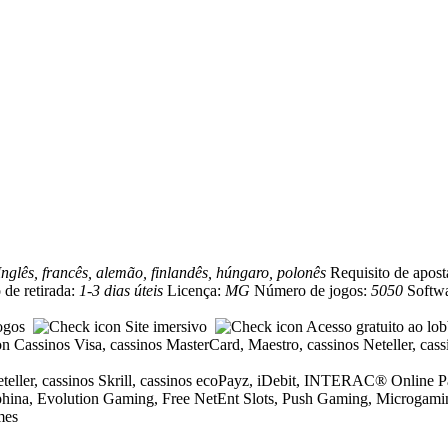
Inglês, francês, alemão, finlandês, húngaro, polonês
Requisito de apost
 de retirada:
1-3 dias úteis
Licença:
MG
Número de jogos:
5050
Softwa
jogos
Site imersivo
Acesso gratuito ao l
Cassinos Visa, cassinos MasterCard, Maestro, cassinos Neteller, cass
eteller, cassinos Skrill, cassinos ecoPayz, iDebit, INTERAC® Online
P
ina, Evolution Gaming, Free NetEnt Slots, Push Gaming, Microgami
mes