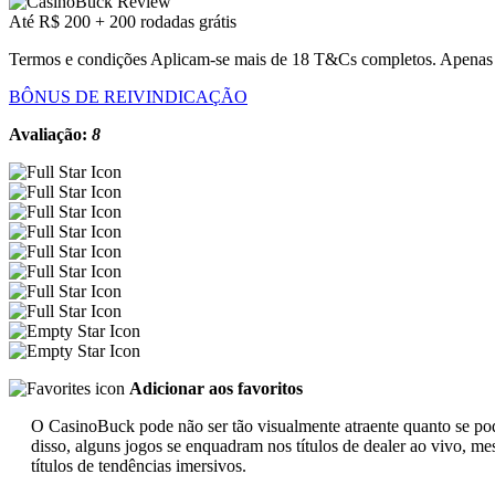
Até R$ 200 + 200 rodadas grátis
Termos e condições
Aplicam-se mais de 18 T&Cs completos. Apenas
BÔNUS DE REIVINDICAÇÃO
Avaliação:
8
Adicionar aos favoritos
O CasinoBuck pode não ser tão visualmente atraente quanto se pod
disso, alguns jogos se enquadram nos títulos de dealer ao vivo, me
títulos de tendências imersivos.