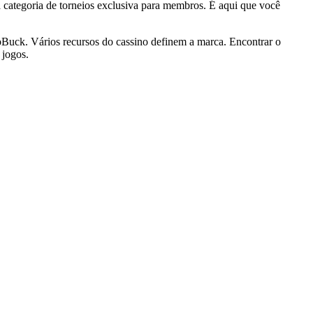
a categoria de torneios exclusiva para membros. É aqui que você
noBuck. Vários recursos do cassino definem a marca. Encontrar o
 jogos.