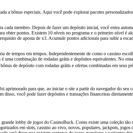
icada a bônus especiais. Aqui você pode explorar pacotes personalizad
ra cada membro. Depois de fazer um depósito inicial, você entra aut
para obter pontos. Existem 10 níveis no programa e o primeiro nível é
equisito de aposta de x3. Acumule pontos adicionais para subir a escad
aria de tempos em tempos. Independentemente de como o cassino escol
 é uma combinação de rodadas grátis e depósitos equivalentes. No ent
o
bônus de depósito com rodadas grátis e ofertas combinadas em seus pri
i aprimorado para que, ao iniciar o site a partir do navegador do seu ce
 disso, você pode fazer depósitos e transações financeiras diretamente
 o grande lobby de jogos do CasinoBuck. Como existe uma coleção tão di
egorizados em slots, cassino ao vivo, novos, populares, jackpots, jogos
ado será dizer que existem centenas de jogos populares e variantes dos