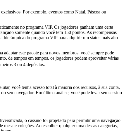
os exclusivos. Por exemplo, eventos como Natal, Páscoa ou
omaticamente no programa VIP. Os jogadores ganham uma certa
 alcançado somente quando você tem 150 pontos. As recompensas
a hierárquica do programa VIP para adquirir um status mais alto
ha adaptar este pacote para novos membros, você sempre pode
anto, de tempos em tempos, os jogadores podem aproveitar várias
meiros 3 ou 4 depósitos.
lular, você tenha acesso total à maioria dos recursos, à sua conta,
 do seu navegador. Em última análise, você pode levar seu cassino
versificada, o cassino foi projetado para permitir uma navegação
 de mesa e coleções. Ao escolher qualquer uma dessas categorias,
 jogos.