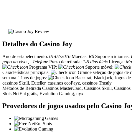
Detalhes do Casino Joy
Ano de estabelecimento:
01/07/2016
Moedas:
R$
Suporte a idiomas:
papo ao vivo
,
Telefone
Prazo de retirada:
1-5 dias úteis
Licença:
Ma
Programa VIP:
Suporte móvel:
Características principais:
Grande seleção de jogos de 
semana
Tipos de jogos:
Baccarat, Blackjack, Jogos de 
cassinos Skrill, Euteller, cassinos ecoPayz, cassinos Trustly
Métodos de Retirada
Cassinos MasterCard, Cassinos Skrill, Cassinos
Slots NetEnt grátis, Evolution Gaming, nyx
Provedores de jogos usados ​​pelo Casino Jo