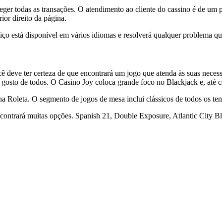
eger todas as transações. O atendimento ao cliente do cassino é de um 
ior direito da página.
iço está disponível em vários idiomas e resolverá qualquer problema qu
deve ter certeza de que encontrará um jogo que atenda às suas necessi
gosto de todos. O Casino Joy coloca grande foco no Blackjack e, até c
, na Roleta. O segmento de jogos de mesa inclui clássicos de todos os te
ncontrará muitas opções. Spanish 21, Double Exposure, Atlantic City B