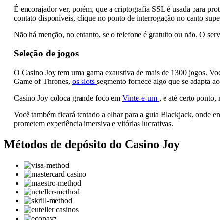
É encorajador ver, porém, que a criptografia SSL é usada para prot
contato disponíveis, clique no ponto de interrogação no canto super
Não há menção, no entanto, se o telefone é gratuito ou não. O serv
Seleção de jogos
O Casino Joy tem uma gama exaustiva de mais de 1300 jogos. Você 
Game of Thrones,
os slots
segmento fornece algo que se adapta ao 
Casino Joy coloca grande foco em
Vinte-e-um
, e até certo ponto
Você também ficará tentado a olhar para a guia Blackjack, onde e
prometem experiência imersiva e vitórias lucrativas.
Métodos de depósito do Casino Joy