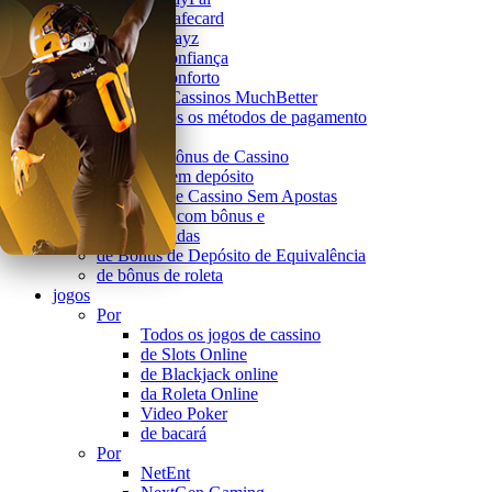
Paysafecard
ecoPayz
de confiança
de conforto
dos Cassinos MuchBetter
Todos os métodos de pagamento
bônus
Todos os Bônus de Cassino
de bônus sem depósito
de Bônus de Cassino Sem Apostas
Slots grátis com bônus e
de boas-vindas
de Bônus de Depósito de Equivalência
de bônus de roleta
jogos
Por
Todos os jogos de cassino
de Slots Online
de Blackjack online
da Roleta Online
Video Poker
de bacará
Por
NetEnt