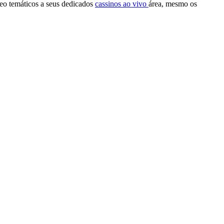
deo temáticos a seus dedicados
cassinos ao vivo
área, mesmo os