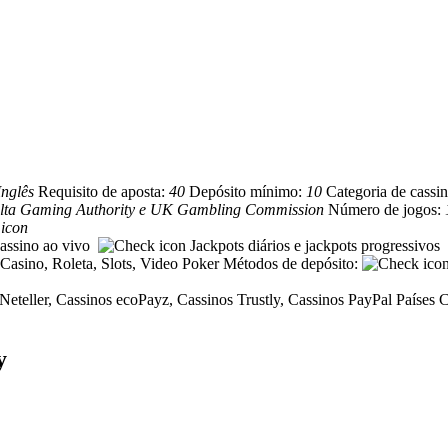
Inglês
Requisito de aposta:
40
Depósito mínimo:
10
Categoria de cassi
lta Gaming Authority e UK Gambling Commission
Número de jogos:
cassino ao vivo
Jackpots diários e jackpots progressivos
Casino, Roleta, Slots, Video Poker
Métodos de depósito:
 Neteller, Cassinos ecoPayz, Cassinos Trustly, Cassinos PayPal
Países
C
y