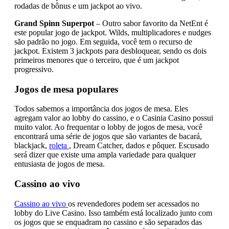
rodadas de bônus e um jackpot ao vivo.
Grand Spinn Superpot
– Outro sabor favorito da NetEnt é
este popular jogo de jackpot. Wilds, multiplicadores e nudges
são padrão no jogo. Em seguida, você tem o recurso de
jackpot. Existem 3 jackpots para desbloquear, sendo os dois
primeiros menores que o terceiro, que é um jackpot
progressivo.
Jogos de mesa populares
Todos sabemos a importância dos jogos de mesa. Eles
agregam valor ao lobby do cassino, e o Casinia Casino possui
muito valor. Ao frequentar o lobby de jogos de mesa, você
encontrará uma série de jogos que são variantes de bacará,
blackjack,
roleta
, Dream Catcher, dados e pôquer. Escusado
será dizer que existe uma ampla variedade para qualquer
entusiasta de jogos de mesa.
Cassino ao vivo
Cassino ao vivo
os revendedores podem ser acessados ​​no
lobby do Live Casino. Isso também está localizado junto com
os jogos que se enquadram no cassino e são separados das