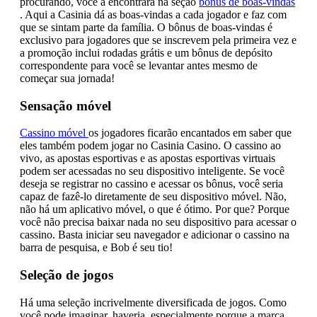
procurando, você a encontrará na seção
bônus de boas-vindas
. Aqui a Casinia dá as boas-vindas a cada jogador e faz com
que se sintam parte da família. O bônus de boas-vindas é
exclusivo para jogadores que se inscrevem pela primeira vez e
a promoção inclui rodadas grátis e um bônus de depósito
correspondente para você se levantar antes mesmo de
começar sua jornada!
Sensação móvel
Cassino móvel
os jogadores ficarão encantados em saber que
eles também podem jogar no Casinia Casino. O cassino ao
vivo, as apostas esportivas e as apostas esportivas virtuais
podem ser acessadas no seu dispositivo inteligente. Se você
deseja se registrar no cassino e acessar os bônus, você seria
capaz de fazê-lo diretamente de seu dispositivo móvel. Não,
não há um aplicativo móvel, o que é ótimo. Por que? Porque
você não precisa baixar nada no seu dispositivo para acessar o
cassino. Basta iniciar seu navegador e adicionar o cassino na
barra de pesquisa, e Bob é seu tio!
Seleção de jogos
Há uma seleção incrivelmente diversificada de jogos. Como
você pode imaginar, haveria, especialmente porque a marca