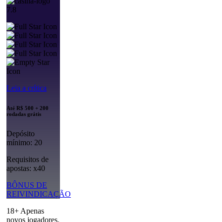
7.8
Leia a crítica
Até R$ 500 + 200
rodadas grátis
Depósito
mínimo: 20
Requisitos de
apostas: x40
BÔNUS DE
REIVINDICAÇÃO
18+ Apenas
novos jogadores.