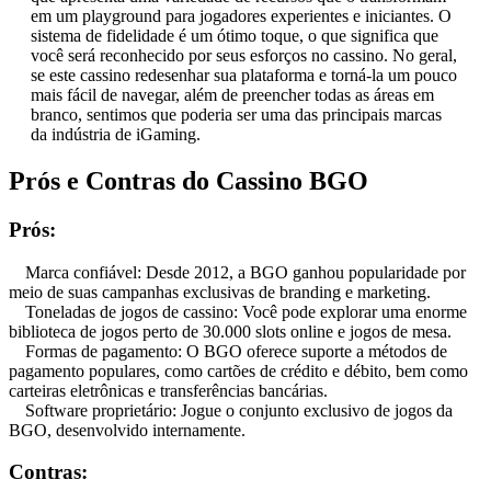
em um playground para jogadores experientes e iniciantes. O
sistema de fidelidade é um ótimo toque, o que significa que
você será reconhecido por seus esforços no cassino. No geral,
se este cassino redesenhar sua plataforma e torná-la um pouco
mais fácil de navegar, além de preencher todas as áreas em
branco, sentimos que poderia ser uma das principais marcas
da indústria de iGaming.
Prós e Contras do Cassino BGO
Prós:
Marca confiável:
Desde 2012, a BGO ganhou popularidade por
meio de suas campanhas exclusivas de branding e marketing.
Toneladas de jogos de cassino:
Você pode explorar uma enorme
biblioteca de jogos perto de 30.000 slots online e jogos de mesa.
Formas de pagamento:
O BGO oferece suporte a métodos de
pagamento populares, como cartões de crédito e débito, bem como
carteiras eletrônicas e transferências bancárias.
Software proprietário:
Jogue o conjunto exclusivo de jogos da
BGO, desenvolvido internamente.
Contras: