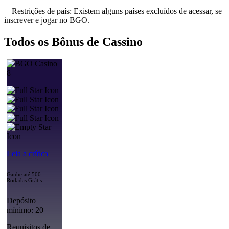
Restrições de país:
Existem alguns países excluídos de acessar, se
inscrever e jogar no BGO.
Todos os Bônus de Cassino
8
Leia a crítica
Ganhe até 500
Rodadas Grátis
Depósito
mínimo: 20
Requisitos de