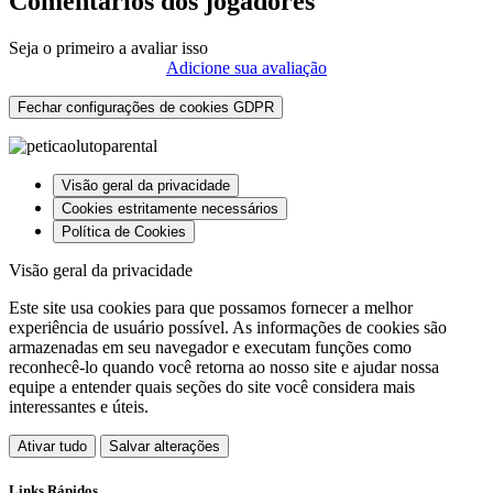
Comentários dos jogadores
Seja o primeiro a avaliar isso
Adicione sua avaliação
Fechar configurações de cookies GDPR
Visão geral da privacidade
Cookies estritamente necessários
Política de Cookies
Visão geral da privacidade
Este site usa cookies para que possamos fornecer a melhor
experiência de usuário possível. As informações de cookies são
armazenadas em seu navegador e executam funções como
reconhecê-lo quando você retorna ao nosso site e ajudar nossa
equipe a entender quais seções do site você considera mais
interessantes e úteis.
Ativar tudo
Salvar alterações
Links Rápidos