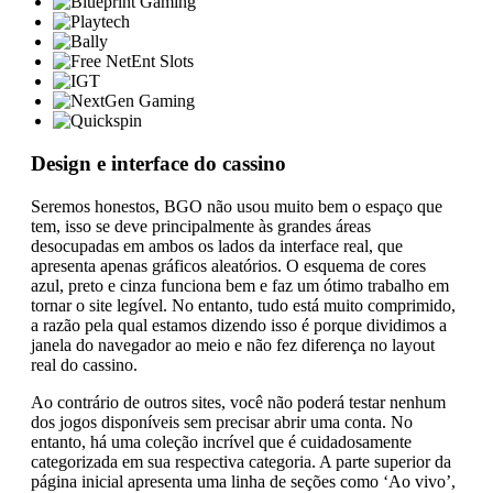
Design e interface do cassino
Seremos honestos, BGO não usou muito bem o espaço que
tem, isso se deve principalmente às grandes áreas
desocupadas em ambos os lados da interface real, que
apresenta apenas gráficos aleatórios. O esquema de cores
azul, preto e cinza funciona bem e faz um ótimo trabalho em
tornar o site legível. No entanto, tudo está muito comprimido,
a razão pela qual estamos dizendo isso é porque dividimos a
janela do navegador ao meio e não fez diferença no layout
real do cassino.
Ao contrário de outros sites, você não poderá testar nenhum
dos jogos disponíveis sem precisar abrir uma conta. No
entanto, há uma coleção incrível que é cuidadosamente
categorizada em sua respectiva categoria. A parte superior da
página inicial apresenta uma linha de seções como ‘Ao vivo’,