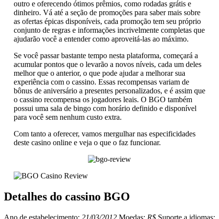
outro e oferecendo ótimos prêmios, como rodadas grátis e
dinheiro. Vá até a seção de promoções para saber mais sobre
as ofertas épicas disponíveis, cada promoção tem seu próprio
conjunto de regras e informações incrivelmente completas que
ajudarão você a entender como aproveitá-las ao máximo.
Se você passar bastante tempo nesta plataforma, começará a
acumular pontos que o levarão a novos níveis, cada um deles
melhor que o anterior, o que pode ajudar a melhorar sua
experiência com o cassino. Essas recompensas variam de
bônus de aniversário a presentes personalizados, e é assim que
o cassino recompensa os jogadores leais. O BGO também
possui uma sala de bingo com horário definido e disponível
para você sem nenhum custo extra.
Com tanto a oferecer, vamos mergulhar nas especificidades
deste casino online e veja o que o faz funcionar.
Detalhes do cassino BGO
Ano de estabelecimento:
21/03/2012
Moedas:
R$
Suporte a idiomas: