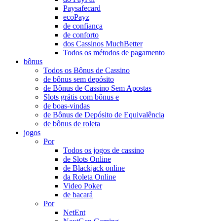
Paysafecard
ecoPayz
de confiança
de conforto
dos Cassinos MuchBetter
Todos os métodos de pagamento
bônus
Todos os Bônus de Cassino
de bônus sem depósito
de Bônus de Cassino Sem Apostas
Slots grátis com bônus e
de boas-vindas
de Bônus de Depósito de Equivalência
de bônus de roleta
jogos
Por
Todos os jogos de cassino
de Slots Online
de Blackjack online
da Roleta Online
Video Poker
de bacará
Por
NetEnt