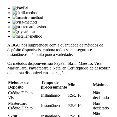
A BGO nos surpreendeu com a quantidade de métodos de
depósito disponíveis, embora todos sejam seguros e
instantâneos, há muito pouca variedade.
Os métodos disponíveis são PayPal, Skrill, Maestro, Visa,
MasterCard, Paysafecard e Neteller. Certifique-se de descobrir
o que está disponível em sua região.
Métodos de
Tempo de
Min
Máximo
Depósito
processamento
Crédito/Débito
Não
Instantâneo
R$/£ 10
Visa
declarado
MasterCard
Não
Instantâneo
R$/£ 10
Crédito/Débito
declarado
Não
Skrill
Instantâneo
R$/£ 10