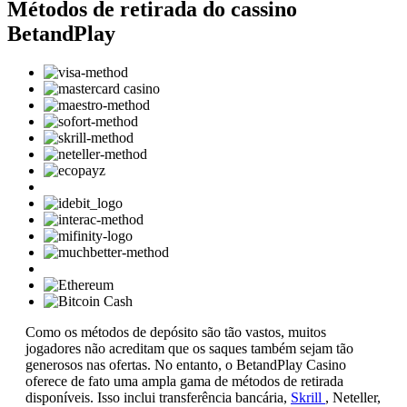
Métodos de retirada do cassino
BetandPlay
Como os métodos de depósito são tão vastos, muitos
jogadores não acreditam que os saques também sejam tão
generosos nas ofertas. No entanto, o BetandPlay Casino
oferece de fato uma ampla gama de métodos de retirada
disponíveis. Isso inclui transferência bancária,
Skrill
, Neteller,