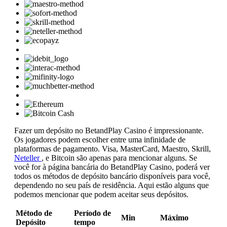
Fazer um depósito no BetandPlay Casino é impressionante.
Os jogadores podem escolher entre uma infinidade de
plataformas de pagamento. Visa, MasterCard, Maestro, Skrill,
Neteller
, e Bitcoin são apenas para mencionar alguns. Se
você for à página bancária do BetandPlay Casino, poderá ver
todos os métodos de depósito bancário disponíveis para você,
dependendo no seu país de residência. Aqui estão alguns que
podemos mencionar que podem aceitar seus depósitos.
Método de
Período de
Min
Máximo
Depósito
tempo