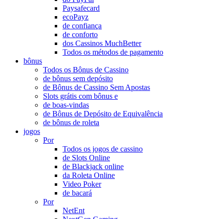
Paysafecard
ecoPayz
de confiança
de conforto
dos Cassinos MuchBetter
Todos os métodos de pagamento
bônus
Todos os Bônus de Cassino
de bônus sem depósito
de Bônus de Cassino Sem Apostas
Slots grátis com bônus e
de boas-vindas
de Bônus de Depósito de Equivalência
de bônus de roleta
jogos
Por
Todos os jogos de cassino
de Slots Online
de Blackjack online
da Roleta Online
Video Poker
de bacará
Por
NetEnt