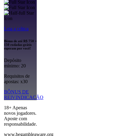
Leia a crítica
Bônus de até R$ 750 +
150 rodadas grátis
esperam por você!
Depósito
mínimo: 20
Requisitos de
apostas: x30
BÔNUS DE
REIVINDICAÇÃO
18+ Apenas
novos jogadores.
Aposte com
responsabilidade.
www.begambleaware.org