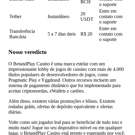
BCH
o suporte
Entre em
20
Tether
Instantâneo
contato com
USDT
o suporte
Entre em
Transferência
5 a 7 dias úteis
R$ 20
contato com
Bancária
o suporte
Nosso veredicto
O BetandPlay Casino é uma marca estelar com um
impressionante lobby de jogos de cassino com mais de 4.000
títulos populares de desenvolvedores de jogos, como
Pragmatic Play e Yggdrasil. Outros recursos incluem um
sistema de pagamento dinâmico que foi implementado para
aceitar criptomoedas, eWallets e cartões.
Além disso, existem várias promoções e bônus. Existem
rodadas grátis, ofertas de depósito equivalente e ofertas
diárias.
Volte como um jogador leal para se beneficiar de tudo isso e
muito mais! Jogue no seu dispositivo móvel ou em qualquer
lugar, o BetandPlay Casino está pronto e esperando por você.