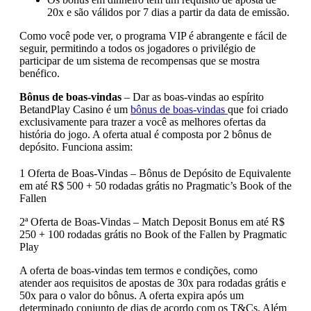
20x e são válidos por 7 dias a partir da data de emissão.
Como você pode ver, o programa VIP é abrangente e fácil de
seguir, permitindo a todos os jogadores o privilégio de
participar de um sistema de recompensas que se mostra
benéfico.
Bônus de boas-vindas
– Dar as boas-vindas ao espírito
BetandPlay Casino é um
bônus de boas-vindas
que foi criado
exclusivamente para trazer a você as melhores ofertas da
história do jogo. A oferta atual é composta por 2 bônus de
depósito. Funciona assim:
1
Oferta de Boas-Vindas – Bônus de Depósito de Equivalente
em até R$ 500 + 50 rodadas grátis no Pragmatic’s Book of the
Fallen
2ª Oferta de Boas-Vindas – Match Deposit Bonus em até R$
250 + 100 rodadas grátis no Book of the Fallen by Pragmatic
Play
A oferta de boas-vindas tem termos e condições, como
atender aos requisitos de apostas de 30x para rodadas grátis e
50x para o valor do bônus. A oferta expira após um
determinado conjunto de dias de acordo com os T&Cs. Além