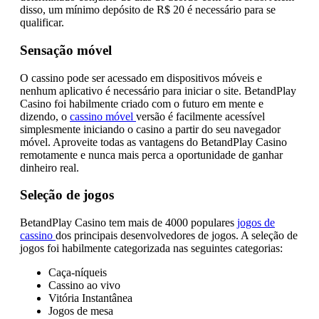
disso, um mínimo depósito de R$ 20 é necessário para se
qualificar.
Sensação móvel
O cassino pode ser acessado em dispositivos móveis e
nenhum aplicativo é necessário para iniciar o site. BetandPlay
Casino foi habilmente criado com o futuro em mente e
dizendo, o
cassino móvel
versão é facilmente acessível
simplesmente iniciando o casino a partir do seu navegador
móvel. Aproveite todas as vantagens do BetandPlay Casino
remotamente e nunca mais perca a oportunidade de ganhar
dinheiro real.
Seleção de jogos
BetandPlay Casino tem mais de 4000 populares
jogos de
cassino
dos principais desenvolvedores de jogos. A seleção de
jogos foi habilmente categorizada nas seguintes categorias:
Caça-níqueis
Cassino ao vivo
Vitória Instantânea
Jogos de mesa