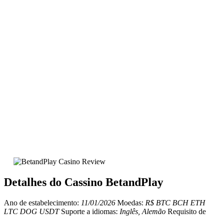
Detalhes do Cassino BetandPlay
Ano de estabelecimento:
11/01/2026
Moedas:
R$ BTC BCH ETH
LTC DOG USDT
Suporte a idiomas:
Inglês, Alemão
Requisito de