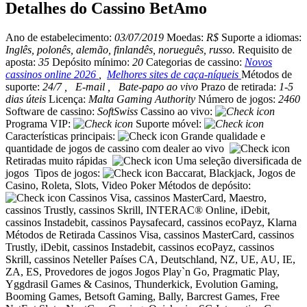
Detalhes do Cassino BetAmo
Ano de estabelecimento:
03/07/2019
Moedas:
R$
Suporte a idiomas:
Inglês, polonês, alemão, finlandês, norueguês, russo.
Requisito de
aposta:
35
Depósito mínimo:
20
Categorias de cassino:
Novos
cassinos online 2026
,
Melhores sites de caça-níqueis
Métodos de
suporte:
24/7
,
E-mail
,
Bate-papo ao vivo
Prazo de retirada:
1-5
dias úteis
Licença:
Malta Gaming Authority
Número de jogos:
2460
Software de cassino:
SoftSwiss
Cassino ao vivo:
Programa VIP:
Suporte móvel:
Características principais:
Grande qualidade e
quantidade de jogos de cassino com dealer ao vivo
Retiradas muito rápidas
Uma seleção diversificada de
jogos
Tipos de jogos:
Baccarat, Blackjack, Jogos de
Casino, Roleta, Slots, Video Poker
Métodos de depósito:
Cassinos Visa, cassinos MasterCard, Maestro,
cassinos Trustly, cassinos Skrill, INTERAC® Online, iDebit,
cassinos Instadebit, cassinos Paysafecard, cassinos ecoPayz, Klarna
Métodos de Retirada
Cassinos Visa, cassinos MasterCard, cassinos
Trustly, iDebit, cassinos Instadebit, cassinos ecoPayz, cassinos
Skrill, cassinos Neteller
Países
CA, Deutschland, NZ, UE, AU, IE,
ZA, ES,
Provedores de jogos
Jogos Play`n Go, Pragmatic Play,
Yggdrasil Games & Casinos, Thunderkick, Evolution Gaming,
Booming Games, Betsoft Gaming, Bally, Barcrest Games, Free