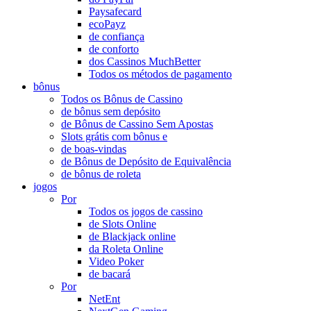
Paysafecard
ecoPayz
de confiança
de conforto
dos Cassinos MuchBetter
Todos os métodos de pagamento
bônus
Todos os Bônus de Cassino
de bônus sem depósito
de Bônus de Cassino Sem Apostas
Slots grátis com bônus e
de boas-vindas
de Bônus de Depósito de Equivalência
de bônus de roleta
jogos
Por
Todos os jogos de cassino
de Slots Online
de Blackjack online
da Roleta Online
Video Poker
de bacará
Por
NetEnt