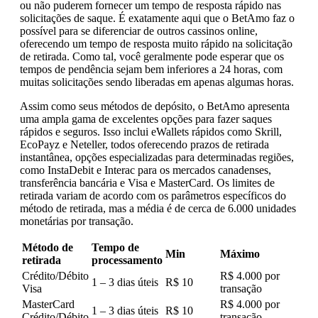
ou não puderem fornecer um tempo de resposta rápido nas
solicitações de saque. É exatamente aqui que o BetAmo faz o
possível para se diferenciar de outros cassinos online,
oferecendo um tempo de resposta muito rápido na solicitação
de retirada. Como tal, você geralmente pode esperar que os
tempos de pendência sejam bem inferiores a 24 horas, com
muitas solicitações sendo liberadas em apenas algumas horas.
Assim como seus métodos de depósito, o BetAmo apresenta
uma ampla gama de excelentes opções para fazer saques
rápidos e seguros. Isso inclui eWallets rápidos como Skrill,
EcoPayz e Neteller, todos oferecendo prazos de retirada
instantânea, opções especializadas para determinadas regiões,
como InstaDebit e Interac para os mercados canadenses,
transferência bancária e Visa e MasterCard. Os limites de
retirada variam de acordo com os parâmetros específicos do
método de retirada, mas a média é de cerca de 6.000 unidades
monetárias por transação.
Método de
Tempo de
Min
Máximo
retirada
processamento
Crédito/Débito
R$ 4.000 por
1 – 3 dias úteis
R$ 10
Visa
transação
MasterCard
R$ 4.000 por
1 – 3 dias úteis
R$ 10
Crédito/Débito
transação