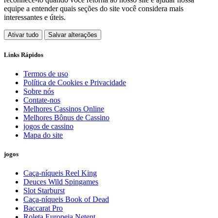
equipe a entender quais seções do site você considera mais
interessantes e úteis.
Ativar tudo
Salvar alterações
Links Rápidos
Termos de uso
Política de Cookies e Privacidade
Sobre nós
Contate-nos
Melhores Cassinos Online
Melhores Bônus de Cassino
jogos de cassino
Mapa do site
jogos
Caça-níqueis Reel King
Deuces Wild Spingames
Slot Starburst
Caça-níqueis Book of Dead
Baccarat Pro
Roleta Europeia Netent