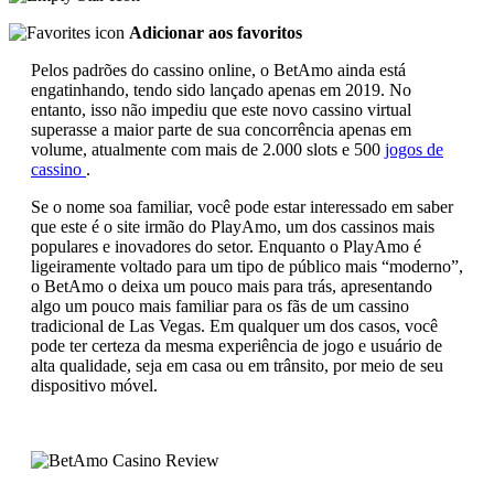
Adicionar aos favoritos
Pelos padrões do cassino online, o BetAmo ainda está
engatinhando, tendo sido lançado apenas em 2019. No
entanto, isso não impediu que este novo cassino virtual
superasse a maior parte de sua concorrência apenas em
volume, atualmente com mais de 2.000 slots e 500
jogos de
cassino
.
Se o nome soa familiar, você pode estar interessado em saber
que este é o site irmão do PlayAmo, um dos cassinos mais
populares e inovadores do setor. Enquanto o PlayAmo é
ligeiramente voltado para um tipo de público mais “moderno”,
o BetAmo o deixa um pouco mais para trás, apresentando
algo um pouco mais familiar para os fãs de um cassino
tradicional de Las Vegas. Em qualquer um dos casos, você
pode ter certeza da mesma experiência de jogo e usuário de
alta qualidade, seja em casa ou em trânsito, por meio de seu
dispositivo móvel.