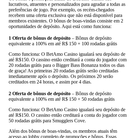
lucrativos, atraentes e personalizados para agradar a todas as
preferências de jogo. Por exemplo, os recém-chegados
recebem uma oferta exclusiva que não está disponível para
membros existentes. O bônus de boas-vindas consiste em 2
oportunidades de depósito. Aqui está como funciona:
1
Oferta de bônus de depósito
– Bônus de depósito
equivalente a 100% em até R$ 150 + 100 rodadas grátis
Como funciona: O BetAmo Casino igualará seu depósito de
até R$150. O cassino então creditará a conta do jogador com
20 rodadas grátis para o Bigger Bass Bonanza todos os dias
de graça! As primeiras 20 rodadas grátis serão creditadas
imediatamente após o depósito. Os próximos 20 serão
creditados em 24 horas, e assim por 4 dias.
2
Oferta de bônus de depósito
– Bônus de depósito
equivalente a 100% em até R$ 150 + 50 rodadas grátis
Como funciona: O BetAmo Casino igualará seu depósito de
até R$150. O cassino então creditará a conta do jogador com
50 rodadas grátis para Smugglers Cove.
Além dos bônus de boas-vindas, os membros atuais têm
acesso ao lobby completo de promoções e bônus. Essas