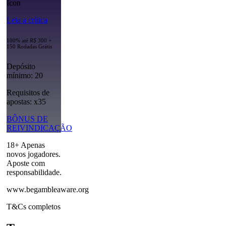
Leia a crítica
100% até
R$
300 +
150 Rodadas Grátis
Depósito
mínimo: 20
Requisitos de
apostas: x35
BÔNUS DE
REIVINDICAÇÃO
18+ Apenas
novos jogadores.
Aposte com
responsabilidade.
www.begambleaware.org
T&Cs completos