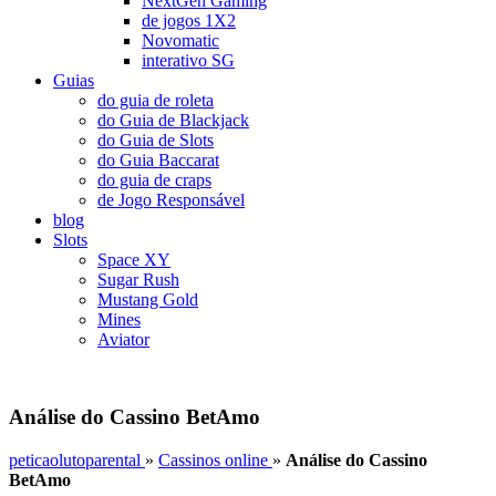
NextGen Gaming
de jogos 1X2
Novomatic
interativo SG
Guias
do guia de roleta
do Guia de Blackjack
do Guia de Slots
do Guia Baccarat
do guia de craps
de Jogo Responsável
blog
Slots
Space XY
Sugar Rush
Mustang Gold
Mines
Aviator
Análise do Cassino BetAmo
peticaolutoparental
»
Cassinos online
»
Análise do Cassino
BetAmo