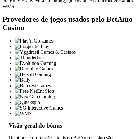
NetEnt Slots, NextGen Gaming, Quickspin, SG Interactive Games,
WMS
Provedores de jogos usados ​​pelo BetAmo
Casino
Visão geral do bônus
Os bônus e promoções atuais do BetAmo Casino são