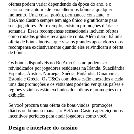
ofertas podem variar dependendo da época do ano, e o
cassino tem autoridade para alterar os bônus a qualquer
momento. Uma coisa, porém, permanece constante, o
BetAmo Casino sempre tem algo único e gratificante para
seus jogadores. Por exemplo, existem promoções diárias e
semanais. Essas recompensas sensacionais incluem ofertas
como rodadas grátis e recargas de conta. Além disso, há uma
oferta de bônus incrível que visa os grandes apostadores e os
recompensa exclusivamente quando eles reivindicam a oferta
de bônus.
Os bônus disponíveis no BetAmo Casino podem ser
reivindicados por jogadores residentes na Irlanda, Suazilândia,
Espanha, Áustria, Noruega, Suécia, Finlândia, Dinamarca,
Estônia e Grécia. Os T&Cs completos estão anexados a cada
uma das promoções e os visitantes poderão ver quais países e
regiões vizinhas estão excluídos dos bônus e promoções em
exibição.
Se você procura uma oferta de boas-vindas, promoções
diárias ou bônus semanais, o BetAmo Casino aperfeiçoou os
incentivos perfeitos para atrair jogadores como você.
Design e interface do cassino