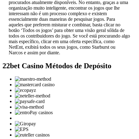
procurados atualmente disponíveis. No entanto, graças a uma
organização muito inteligente, encontrar os jogos que lhe
interessam não é um processo complexo e existem
essencialmente duas maneiras de pesquisar jogos. Para
aqueles que preferem misturar e combinar, basta clicar no
botão ‘Todos os jogos’ para obter uma visão geral sólida de
todos os contribuidores do jogo. Se você está procurando algo
mais específico, clicar em uma oferta específica, como
NetEnt, exibirá todos os seus jogos, como Starburst ou
Narcos e assim por diante.
22bet Casino Métodos de Depósito