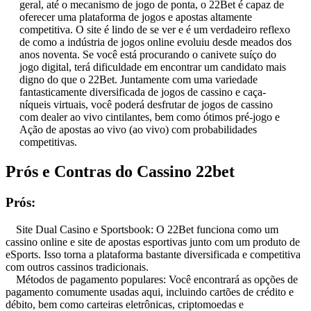
geral, até o mecanismo de jogo de ponta, o 22Bet é capaz de
oferecer uma plataforma de jogos e apostas altamente
competitiva. O site é lindo de se ver e é um verdadeiro reflexo
de como a indústria de jogos online evoluiu desde meados dos
anos noventa. Se você está procurando o canivete suíço do
jogo digital, terá dificuldade em encontrar um candidato mais
digno do que o 22Bet. Juntamente com uma variedade
fantasticamente diversificada de jogos de cassino e caça-
níqueis virtuais, você poderá desfrutar de jogos de cassino
com dealer ao vivo cintilantes, bem como ótimos pré-jogo e
Ação de apostas ao vivo (ao vivo) com probabilidades
competitivas.
Prós e Contras do Cassino 22bet
Prós:
Site Dual Casino e Sportsbook:
O 22Bet funciona como um
cassino online e site de apostas esportivas junto com um produto de
eSports. Isso torna a plataforma bastante diversificada e competitiva
com outros cassinos tradicionais.
Métodos de pagamento populares:
Você encontrará as opções de
pagamento comumente usadas aqui, incluindo cartões de crédito e
débito, bem como carteiras eletrônicas, criptomoedas e