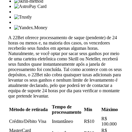
A 22Bet oferece processamento de saque (pendente) de 24
horas ou menos e, na maioria dos casos, os vencedores
receberão seus fundos em apenas algumas horas.
Naturalmente, se você optar por sacar seus ganhos por meio
de uma carteira eletrônica como Skrill ou Neteller, receberá
seus fundos quase instantaneamente após a janela de
processamento foi concluída. Tal como acontece com os seus
depósitos, o 22Bet não cobra quaisquer taxas adicionais para
levantar os seus ganhos e nenhum limite de levantamento é
atualmente declarado, pelo que poderá ter de contactar a
equipa de suporte 24 horas por dia para verificar o montante
que pretende levantar.
Tempo de
Método de retirada
Min
Máximo
processamento
R$
Crédito/Débito Visa
Instantâneo
R$10
100.000
MasterCard
R$