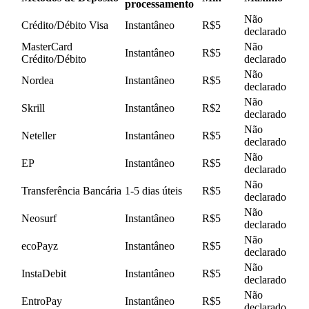
processamento
Não
Crédito/Débito Visa
Instantâneo
R$5
declarado
MasterCard
Não
Instantâneo
R$5
Crédito/Débito
declarado
Não
Nordea
Instantâneo
R$5
declarado
Não
Skrill
Instantâneo
R$2
declarado
Não
Neteller
Instantâneo
R$5
declarado
Não
EP
Instantâneo
R$5
declarado
Não
Transferência Bancária
1-5 dias úteis
R$5
declarado
Não
Neosurf
Instantâneo
R$5
declarado
Não
ecoPayz
Instantâneo
R$5
declarado
Não
InstaDebit
Instantâneo
R$5
declarado
Não
EntroPay
Instantâneo
R$5
declarado