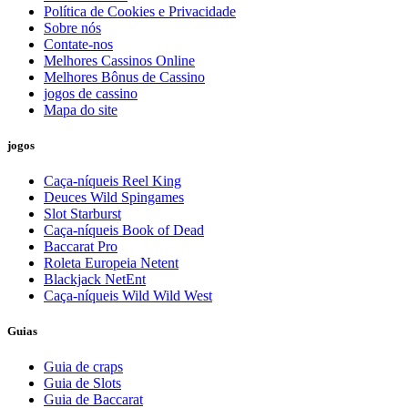
Política de Cookies e Privacidade
Sobre nós
Contate-nos
Melhores Cassinos Online
Melhores Bônus de Cassino
jogos de cassino
Mapa do site
jogos
Caça-níqueis Reel King
Deuces Wild Spingames
Slot Starburst
Caça-níqueis Book of Dead
Baccarat Pro
Roleta Europeia Netent
Blackjack NetEnt
Caça-níqueis Wild Wild West
Guias
Guia de craps
Guia de Slots
Guia de Baccarat