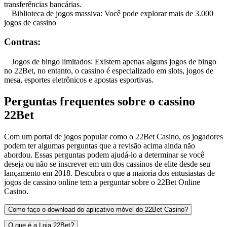
transferências bancárias.
Biblioteca de jogos massiva:
Você pode explorar mais de 3.000
jogos de cassino
Contras:
Jogos de bingo limitados:
Existem apenas alguns jogos de bingo
no 22Bet, no entanto, o cassino é especializado em slots, jogos de
mesa, esportes eletrônicos e apostas esportivas.
Perguntas frequentes sobre o cassino
22Bet
Com um portal de jogos popular como o 22Bet Casino, os jogadores
podem ter algumas perguntas que a revisão acima ainda não
abordou. Essas perguntas podem ajudá-lo a determinar se você
deseja ou não se inscrever em um dos cassinos de elite desde seu
lançamento em 2018. Descubra o que a maioria dos entusiastas de
jogos de cassino online tem a perguntar sobre o 22Bet Online
Casino.
Como faço o download do aplicativo móvel do 22Bet Casino?
O que é a Loja 22Bet?