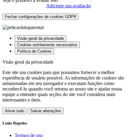
Seja o primeiro a avaliar isso
Adicione sua avaliação
Fechar configurações de cookies GDPR
Visão geral da privacidade
Cookies estritamente necessários
Política de Cookies
Visão geral da privacidade
Este site usa cookies para que possamos fornecer a melhor
experiência de usuário possível. As informações de cookies são
armazenadas em seu navegador e executam funções como
reconhecê-lo quando você retorna ao nosso site e ajudar nossa
equipe a entender quais seções do site você considera mais
interessantes e úteis.
Ativar tudo
Salvar alterações
Links Rápidos
Termos de uso