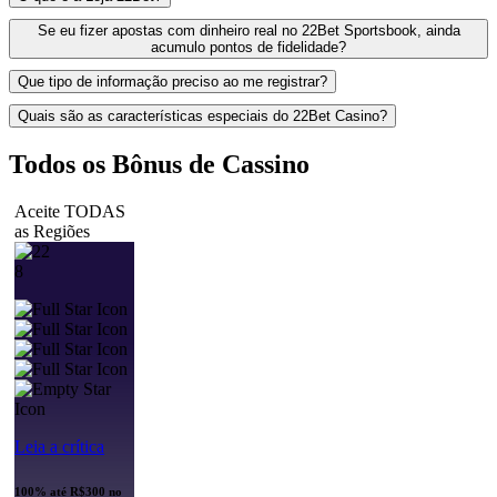
Se eu fizer apostas com dinheiro real no 22Bet Sportsbook, ainda
acumulo pontos de fidelidade?
Que tipo de informação preciso ao me registrar?
Quais são as características especiais do 22Bet Casino?
Todos os Bônus de Cassino
Aceite TODAS
as Regiões
8
Leia a crítica
100% até R$300 no