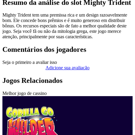
Resumo da análise do slot Mighty Trident
Mighty Trident tem uma premissa rica e um design razoavelmente
bom. Ele concede bons prêmios e é muito generoso em distribuir
bônus. Os recursos especiais são de fato a melhor qualidade deste
jogo. Seja você fã ou não da mitologia grega, este jogo merece
atenção, principalmente por suas características.
Comentários dos jogadores
Seja o primeiro a avaliar isso
Adicione sua avaliação
Jogos Relacionados
Melhor jogo de cassino