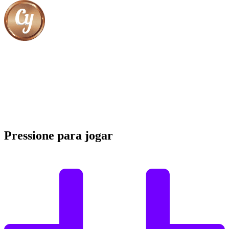
Pressione para jogar