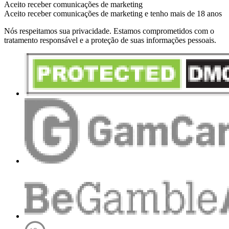
Aceito receber comunicações de marketing
Aceito receber comunicações de marketing e tenho mais de 18 anos
Nós respeitamos sua privacidade.
Estamos comprometidos com o
tratamento responsável e a proteção de suas informações pessoais.