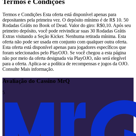
Termos e Condições
Termos e Condições Esta oferta está disponível apenas para
depositantes pela primeira vez. O depósito mínimo é de R$ 10. 50
Rodadas Grátis no Book of Dead. Valor do giro: R$0,10. Após seu
primeiro depósito, você pode reivindicar suas 30 Rodadas Grátis
Extras visitando a Seção Kicker. Nenhuma retirada mínima. Esta
oferta não pode ser usada em conjunto com qualquer outra oferta.
Esta oferta está disponível apenas para jogadores específicos que
foram selecionados pelo PlayOJO. Se você chegou a esta página
não por meio da oferta designada via PlayOJO, não será elegível
para a oferta. Aplica-se a política de recompensas e jogos da OJO.
Consulte Mais informação.
Avaliação do Cassino MrQ
5