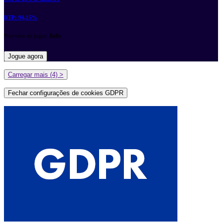
RTP:
94,15%
Provedor de jogos:
Bally
Jogue agora
Carregar mais (4) >
Fechar configurações de cookies GDPR