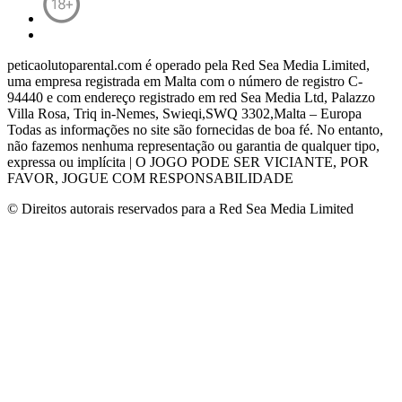
peticaolutoparental.com é operado pela Red Sea Media Limited,
uma empresa registrada em Malta com o número de registro C-
94440 e com endereço registrado em red Sea Media Ltd, Palazzo
Villa Rosa, Triq in-Nemes, Swieqi,SWQ 3302,Malta – Europa
Todas as informações no site são fornecidas de boa fé.
No entanto,
não fazemos nenhuma representação ou garantia de qualquer tipo,
expressa ou implícita |
O JOGO PODE SER VICIANTE, POR
FAVOR, JOGUE COM RESPONSABILIDADE
© Direitos autorais reservados para a Red Sea Media Limited