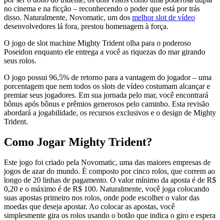
no cinema e na ficção – reconhecendo o poder que está por trás
disso. Naturalmente, Novomatic, um dos
melhor slot de vídeo
desenvolvedores lá fora, prestou homenagem à força.
O jogo de slot machine Mighty Trident olha para o poderoso
Poseidon enquanto ele entrega a você as riquezas do mar girando
seus rolos.
O jogo possui 96,5% de retorno para a vantagem do jogador – uma
porcentagem que nem todos os slots de vídeo costumam alcançar e
premiar seus jogadores. Em sua jornada pelo mar, você encontrará
bônus após bônus e prêmios generosos pelo caminho. Esta revisão
abordará a jogabilidade, os recursos exclusivos e o design de Mighty
Trident.
Como Jogar Mighty Trident?
Este jogo foi criado pela Novomatic, uma das maiores empresas de
jogos de azar do mundo. É composto por cinco rolos, que correm ao
longo de 20 linhas de pagamento. O valor mínimo da aposta é de R$
0,20 e o máximo é de R$ 100. Naturalmente, você joga colocando
suas apostas primeiro nos rolos, onde pode escolher o valor das
moedas que deseja apostar. Ao colocar as apostas, você
simplesmente gira os rolos usando o botão que indica o giro e espera