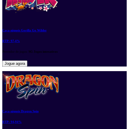
Caça-níqueis Gorilla Go Wilder
RTP:
97,4%
Provedor de jogos:
SG Jogos interativos
Jogue agora
Caça-níqueis Dragon Spin
RTP:
94,94%