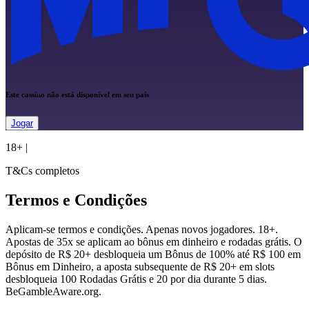
Este cassino não está disponível em seu país
Jogar
18+
|
T&Cs completos
Termos e Condições
Aplicam-se termos e condições. Apenas novos jogadores. 18+.
Apostas de 35x se aplicam ao bônus em dinheiro e rodadas grátis. O
depósito de R$ 20+ desbloqueia um Bônus de 100% até R$ 100 em
Bônus em Dinheiro, a aposta subsequente de R$ 20+ em slots
desbloqueia 100 Rodadas Grátis e 20 por dia durante 5 dias.
BeGambleAware.org.