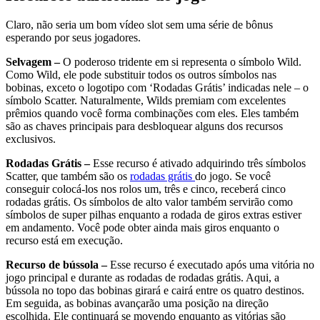
Claro, não seria um bom vídeo slot sem uma série de bônus
esperando por seus jogadores.
Selvagem –
O poderoso tridente em si representa o símbolo Wild.
Como Wild, ele pode substituir todos os outros símbolos nas
bobinas, exceto o logotipo com ‘Rodadas Grátis’ indicadas nele – o
símbolo Scatter. Naturalmente, Wilds premiam com excelentes
prêmios quando você forma combinações com eles. Eles também
são as chaves principais para desbloquear alguns dos recursos
exclusivos.
Rodadas Grátis –
Esse recurso é ativado adquirindo três símbolos
Scatter, que também são os
rodadas grátis
do jogo. Se você
conseguir colocá-los nos rolos um, três e cinco, receberá cinco
rodadas grátis. Os símbolos de alto valor também servirão como
símbolos de super pilhas enquanto a rodada de giros extras estiver
em andamento. Você pode obter ainda mais giros enquanto o
recurso está em execução.
Recurso de bússola –
Esse recurso é executado após uma vitória no
jogo principal e durante as rodadas de rodadas grátis. Aqui, a
bússola no topo das bobinas girará e cairá entre os quatro destinos.
Em seguida, as bobinas avançarão uma posição na direção
escolhida. Ele continuará se movendo enquanto as vitórias são