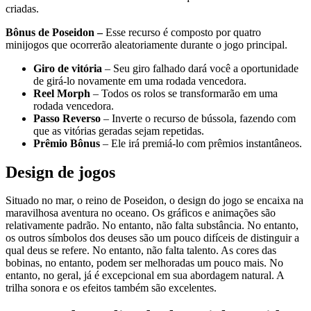
criadas.
Bônus de Poseidon –
Esse recurso é composto por quatro
minijogos que ocorrerão aleatoriamente durante o jogo principal.
Giro de vitória
– Seu giro falhado dará você a oportunidade
de girá-lo novamente em uma rodada vencedora.
Reel Morph
– Todos os rolos se transformarão em uma
rodada vencedora.
Passo Reverso
– Inverte o recurso de bússola, fazendo com
que as vitórias geradas sejam repetidas.
Prêmio Bônus
– Ele irá premiá-lo com prêmios instantâneos.
Design de jogos
Situado no mar, o reino de Poseidon, o design do jogo se encaixa na
maravilhosa aventura no oceano. Os gráficos e animações são
relativamente padrão. No entanto, não falta substância. No entanto,
os outros símbolos dos deuses são um pouco difíceis de distinguir a
qual deus se refere. No entanto, não falta talento. As cores das
bobinas, no entanto, podem ser melhoradas um pouco mais. No
entanto, no geral, já é excepcional em sua abordagem natural. A
trilha sonora e os efeitos também são excelentes.