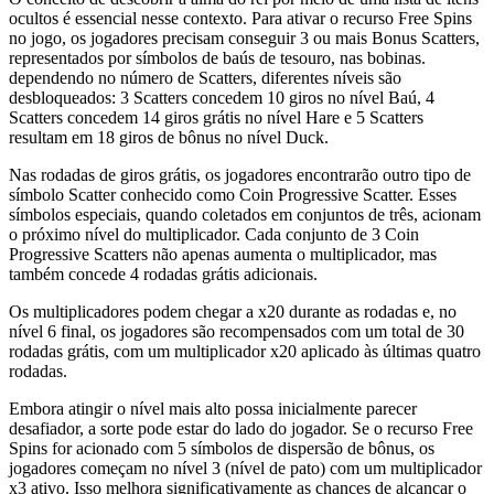
ocultos é essencial nesse contexto. Para ativar o recurso Free Spins
no jogo, os jogadores precisam conseguir 3 ou mais Bonus Scatters,
representados por símbolos de baús de tesouro, nas bobinas.
dependendo no número de Scatters, diferentes níveis são
desbloqueados: 3 Scatters concedem 10 giros no nível Baú, 4
Scatters concedem 14 giros grátis no nível Hare e 5 Scatters
resultam em 18 giros de bônus no nível Duck.
Nas rodadas de giros grátis, os jogadores encontrarão outro tipo de
símbolo Scatter conhecido como Coin Progressive Scatter. Esses
símbolos especiais, quando coletados em conjuntos de três, acionam
o próximo nível do multiplicador. Cada conjunto de 3 Coin
Progressive Scatters não apenas aumenta o multiplicador, mas
também concede 4 rodadas grátis adicionais.
Os multiplicadores podem chegar a x20 durante as rodadas e, no
nível 6 final, os jogadores são recompensados ​​com um total de 30
rodadas grátis, com um multiplicador x20 aplicado às últimas quatro
rodadas.
Embora atingir o nível mais alto possa inicialmente parecer
desafiador, a sorte pode estar do lado do jogador. Se o recurso Free
Spins for acionado com 5 símbolos de dispersão de bônus, os
jogadores começam no nível 3 (nível de pato) com um multiplicador
x3 ativo. Isso melhora significativamente as chances de alcançar o