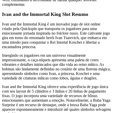
complementar.
Ivan and the Immortal King Slot Resumo
Ivan and the Immortal King é um inovador jogo de slot online
criado pela Quickspin que transporta os jogadores para uma
emocionante jornada inspirada no folclore russo. Este cativante jogo
gira em torno do renomado herói Ivan Tsarevich, que embarca em
uma missão para conquistar o Rei Imortal Koschei e libertar a
encantadora princesa.
Imergindo os jogadores em um universo visualmente
impressionante, o caça-níqueis apresenta uma paleta de cores
vibrantes e detalhes intrincados que dão vida ao reino mítico. As
bobinas são lindamente definidas no cenário de uma floresta mágica,
apresentando símbolos como Ivan, a princesa, Koschei e uma
variedade de criaturas míticas como lobos, águias e dragões.
Ivan and the Immortal King oferece uma experiência de jogo única
com seu layout de 5 cilindros e 3 linhas e 20 linhas de pagamento
fixas. O jogo incorpora uma variedade de recursos de bônus
emocionantes que aumentam a emoção. Notavelmente, a Baba Yaga
Surprise é um recurso de destaque, onde a bruxa Baba Yaga pode
aparecer espontaneamente e introduzir até quatro símbolos selvagens