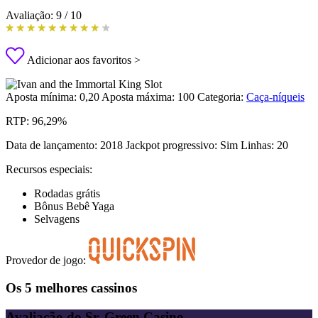
Avaliação:
9
/
10
Adicionar aos favoritos >
Aposta mínima:
0,20
Aposta máxima:
100
Categoria:
Caça-níqueis
RTP:
96,29%
Data de lançamento:
2018
Jackpot progressivo:
Sim
Linhas:
20
Recursos especiais:
Rodadas grátis
Bônus Bebê Yaga
Selvagens
Provedor de jogo:
Os 5 melhores cassinos
Avaliação do Sr. Green Casino