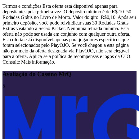
Termos e condições Esta oferta está disponível apenas para
depositantes pela primeira vez. O depósito mínimo é de R$ 10. 50
Rodadas Grátis no Livro de Morto. Valor do giro: R$0,10. Após seu
primeiro depósito, você pode reivindicar suas 30 Rodadas Grátis
Extras visitando a Seção Kicker. Nenhuma retirada mínima. Esta
oferta não pode ser usada em conjunto com qualquer outra oferta.
Esta oferta está disponível apenas para jogadores específicos que
foram selecionados pelo PlayOJO. Se você chegou a esta página
não por meio da oferta designada via PlayOJO, não será elegível
para a oferta. Aplica-se a política de recompensas e jogos da OJO.
Consulte Mais informação.
Avaliação do Cassino MrQ
5