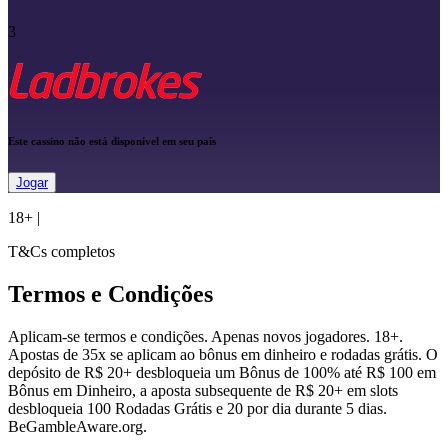
3
Este cassino não está disponível em seu país
Jogar
18+
|
T&Cs completos
Termos e Condições
Aplicam-se termos e condições. Apenas novos jogadores. 18+.
Apostas de 35x se aplicam ao bônus em dinheiro e rodadas grátis. O
depósito de R$ 20+ desbloqueia um Bônus de 100% até R$ 100 em
Bônus em Dinheiro, a aposta subsequente de R$ 20+ em slots
desbloqueia 100 Rodadas Grátis e 20 por dia durante 5 dias.
BeGambleAware.org.