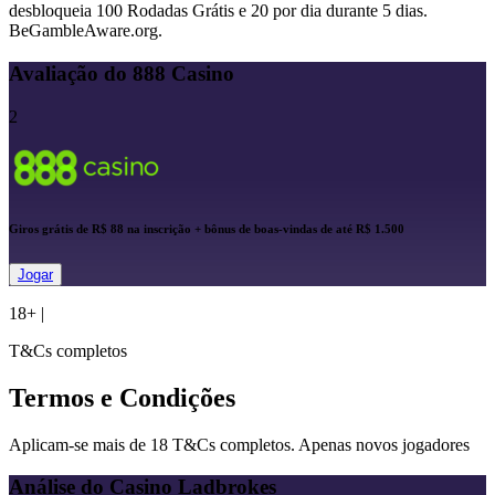
desbloqueia 100 Rodadas Grátis e 20 por dia durante 5 dias.
BeGambleAware.org.
Avaliação do 888 Casino
2
Giros grátis de R$ 88 na inscrição + bônus de boas-vindas de até R$ 1.500
Jogar
18+
|
T&Cs completos
Termos e Condições
Aplicam-se mais de 18 T&Cs completos. Apenas novos jogadores
Análise do Casino Ladbrokes