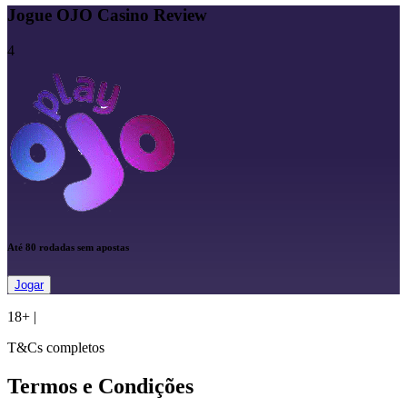
Jogue OJO Casino Review
4
Até 80 rodadas sem apostas
Jogar
18+
|
T&Cs completos
Termos e Condições