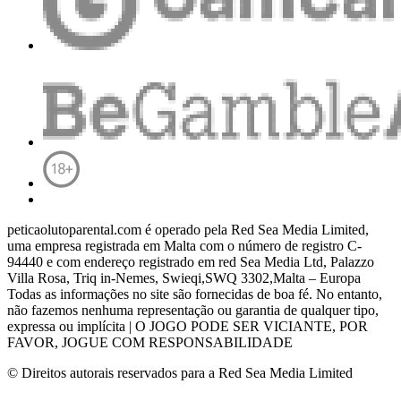
peticaolutoparental.com é operado pela Red Sea Media Limited,
uma empresa registrada em Malta com o número de registro C-
94440 e com endereço registrado em red Sea Media Ltd, Palazzo
Villa Rosa, Triq in-Nemes, Swieqi,SWQ 3302,Malta – Europa
Todas as informações no site são fornecidas de boa fé.
No entanto,
não fazemos nenhuma representação ou garantia de qualquer tipo,
expressa ou implícita |
O JOGO PODE SER VICIANTE, POR
FAVOR, JOGUE COM RESPONSABILIDADE
© Direitos autorais reservados para a Red Sea Media Limited