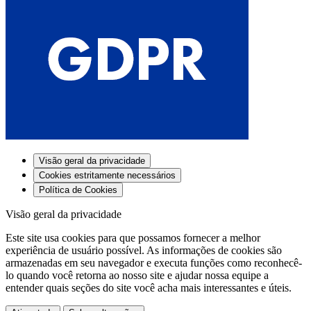
Visão geral da privacidade
Cookies estritamente necessários
Política de Cookies
Visão geral da privacidade
Este site usa cookies para que possamos fornecer a melhor
experiência de usuário possível. As informações de cookies são
armazenadas em seu navegador e executa funções como reconhecê-
lo quando você retorna ao nosso site e ajudar nossa equipe a
entender quais seções do site você acha mais interessantes e úteis.