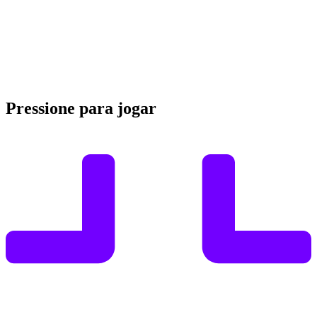
Pressione para jogar