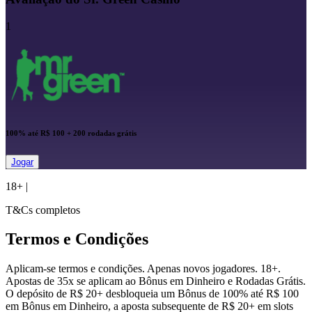
1
100% até R$ 100 + 200 rodadas grátis
Jogar
18+
|
T&Cs completos
Termos e Condições
Aplicam-se termos e condições. Apenas novos jogadores. 18+.
Apostas de 35x se aplicam ao Bônus em Dinheiro e Rodadas Grátis.
O depósito de R$ 20+ desbloqueia um Bônus de 100% até R$ 100
em Bônus em Dinheiro, a aposta subsequente de R$ 20+ em slots