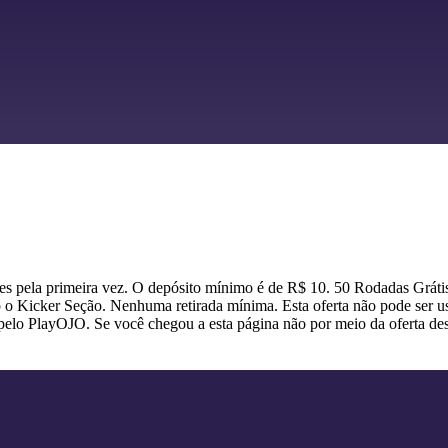
ntes pela primeira vez. O depósito mínimo é de R$ 10. 50 Rodadas Grát
do o Kicker Seção. Nenhuma retirada mínima. Esta oferta não pode ser u
pelo PlayOJO. Se você chegou a esta página não por meio da oferta desi