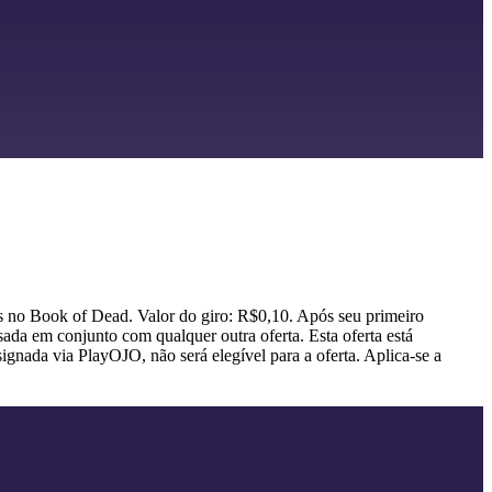
is no Book of Dead. Valor do giro: R$0,10. Após seu primeiro
sada em conjunto com qualquer outra oferta. Esta oferta está
gnada via PlayOJO, não será elegível para a oferta. Aplica-se a