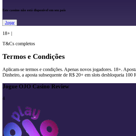
Este cassino não está disponível em seu país
Jogar
18+
|
T&Cs completos
Termos e Condições
Aplicam-se termos e condições. Apenas novos jogadores. 18+. Apost
Dinheiro, a aposta subsequente de R$ 20+ em slots desbloqueia 100 
Jogue OJO Casino Review
4