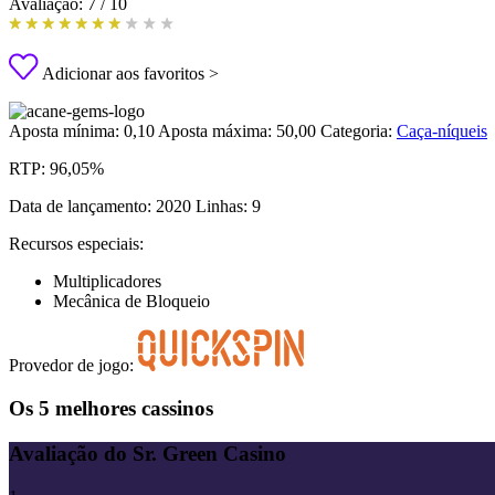
Avaliação:
7
/
10
Adicionar aos favoritos >
Aposta mínima:
0,10
Aposta máxima:
50,00
Categoria:
Caça-níqueis
RTP:
96,05%
Data de lançamento:
2020
Linhas:
9
Recursos especiais:
Multiplicadores
Mecânica de Bloqueio
Provedor de jogo:
Os 5 melhores cassinos
Avaliação do Sr. Green Casino