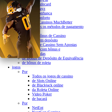
Paysafecard
ecoPayz
de confiança
de conforto
dos Cassinos MuchBetter
Todos os métodos de pagamento
bônus
Todos os Bônus de Cassino
de bônus sem depósito
de Bônus de Cassino Sem Apostas
Slots grátis com bônus e
de boas-vindas
de Bônus de Depósito de Equivalência
de bônus de roleta
jogos
Por
Todos os jogos de cassino
de Slots Online
de Blackjack online
da Roleta Online
Video Poker
de bacará
Por
NetEnt