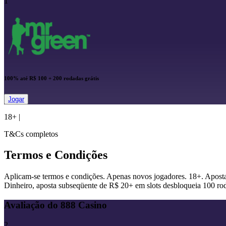
1
100% até R$ 100 + 200 rodadas grátis
Jogar
18+
|
T&Cs completos
Termos e Condições
Aplicam-se termos e condições. Apenas novos jogadores. 18+. Apost
Dinheiro, aposta subseqüente de R$ 20+ em slots desbloqueia 100 rod
Avaliação do 888 Casino
2