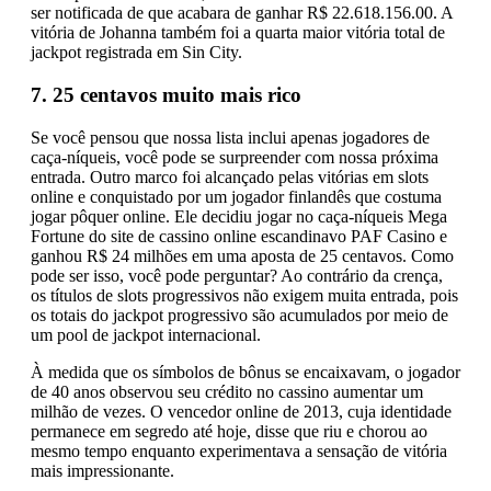
ser notificada de que acabara de ganhar R$ 22.618.156.00. A
vitória de Johanna também foi a quarta maior vitória total de
jackpot registrada em Sin City.
7. 25 centavos muito mais rico
Se você pensou que nossa lista inclui apenas jogadores de
caça-níqueis, você pode se surpreender com nossa próxima
entrada. Outro marco foi alcançado pelas vitórias em slots
online e conquistado por um jogador finlandês que costuma
jogar pôquer online. Ele decidiu jogar no caça-níqueis Mega
Fortune do site de cassino online escandinavo PAF Casino e
ganhou R$ 24 milhões em uma aposta de 25 centavos. Como
pode ser isso, você pode perguntar? Ao contrário da crença,
os títulos de slots progressivos não exigem muita entrada, pois
os totais do jackpot progressivo são acumulados por meio de
um pool de jackpot internacional.
À medida que os símbolos de bônus se encaixavam, o jogador
de 40 anos observou seu crédito no cassino aumentar um
milhão de vezes. O vencedor online de 2013, cuja identidade
permanece em segredo até hoje, disse que riu e chorou ao
mesmo tempo enquanto experimentava a sensação de vitória
mais impressionante.