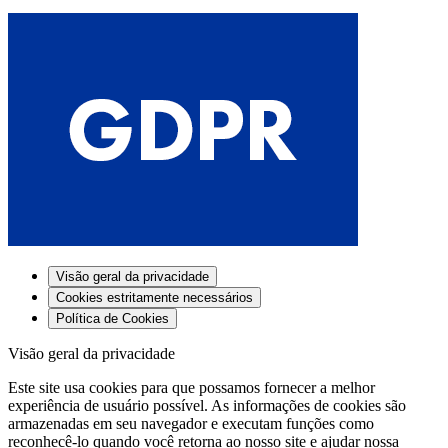
Visão geral da privacidade
Cookies estritamente necessários
Política de Cookies
Visão geral da privacidade
Este site usa cookies para que possamos fornecer a melhor
experiência de usuário possível. As informações de cookies são
armazenadas em seu navegador e executam funções como
reconhecê-lo quando você retorna ao nosso site e ajudar nossa