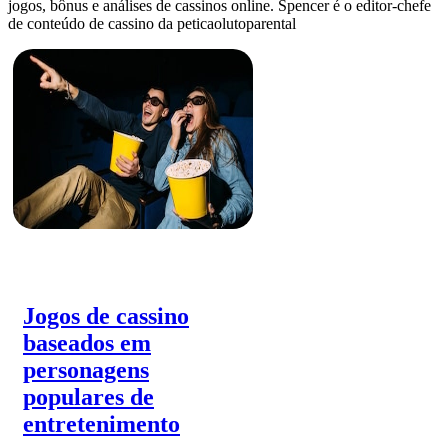
jogos, bônus e análises de cassinos online. Spencer é o editor-chefe
de conteúdo de cassino da peticaolutoparental
Jogos de cassino
baseados em
personagens
populares de
entretenimento