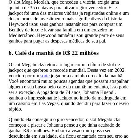
O slot Mega Moolah, que concedeu a vitória, exigia uma
quantia de 35 centavos para ativar o giro vencedor. Este
jackpot foi uma das maiores vitórias já registradas online e um
dos retornos de investimento mais significativos da história.
Heywood usou seus ganhos instantâneos para comprar um
Bentley de luxo e levar sua família em um cruzeiro no
Mediterrâneo. Heywood também usou grande parte de seus
ganhos para pagar as despesas médicas de seu pai.
6. Café da manhã de R$ 22 milhões
O slot Megabucks retoma o lugar como o título de slot de
jackpot que quebrou o recorde mundial. Desta vez em 2002,
vencido por um
sorte
jogador a caminho do café da manhã.
Você encontrará muito poucas agendas que possam atrapalhar
alguém e sua busca pelo café da manhã; no entanto, isso pode
ser a exceção. A jogadora de 74 anos, Johanna Huendl,
ganhou o impressionante jackpot no início da madrugada em
um cassino em Las Vegas, quando decidiu para fazer o desvio
rápido.
Quando ela conseguiu o giro vencedor, o slot Megabucks
começou a piscar e Johanna pensou que tinha acabado de
ganhar R$ 2 milhões. Embora a visão ruim possa ser
desculpada em sua idade, ela ficou encantada com seu erro ao