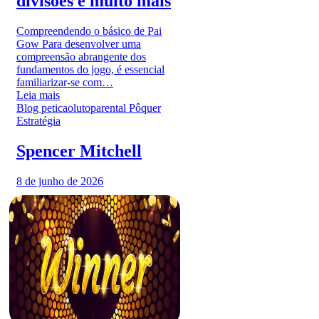
divisões e muito mais
Compreendendo o básico de Pai
Gow Para desenvolver uma
compreensão abrangente dos
fundamentos do jogo, é essencial
familiarizar-se com…
Leia mais
Blog peticaolutoparental
Pôquer
Estratégia
Spencer Mitchell
8 de junho de 2026