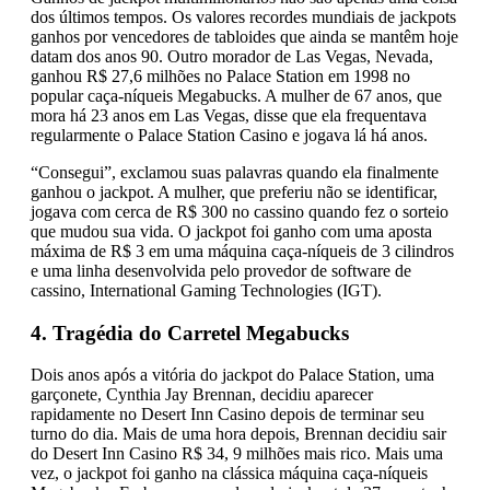
dos últimos tempos. Os valores recordes mundiais de jackpots
ganhos por vencedores de tabloides que ainda se mantêm hoje
datam dos anos 90. Outro morador de Las Vegas, Nevada,
ganhou R$ 27,6 milhões no Palace Station em 1998 no
popular caça-níqueis Megabucks. A mulher de 67 anos, que
mora há 23 anos em Las Vegas, disse que ela frequentava
regularmente o Palace Station Casino e jogava lá há anos.
“Consegui”, exclamou suas palavras quando ela finalmente
ganhou o jackpot. A mulher, que preferiu não se identificar,
jogava com cerca de R$ 300 no cassino quando fez o sorteio
que mudou sua vida. O jackpot foi ganho com uma aposta
máxima de R$ 3 em uma máquina caça-níqueis de 3 cilindros
e uma linha desenvolvida pelo provedor de software de
cassino, International Gaming Technologies (IGT).
4. Tragédia do Carretel Megabucks
Dois anos após a vitória do jackpot do Palace Station, uma
garçonete, Cynthia Jay Brennan, decidiu aparecer
rapidamente no Desert Inn Casino depois de terminar seu
turno do dia. Mais de uma hora depois, Brennan decidiu sair
do Desert Inn Casino R$ 34, 9 milhões mais rico. Mais uma
vez, o jackpot foi ganho na clássica máquina caça-níqueis