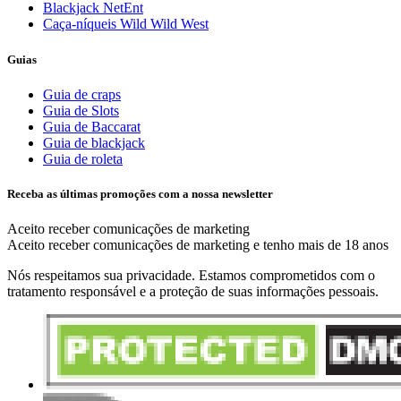
Blackjack NetEnt
Caça-níqueis Wild Wild West
Guias
Guia de craps
Guia de Slots
Guia de Baccarat
Guia de blackjack
Guia de roleta
Receba as últimas promoções com a nossa newsletter
Aceito receber comunicações de marketing
Aceito receber comunicações de marketing e tenho mais de 18 anos
Nós respeitamos sua privacidade.
Estamos comprometidos com o
tratamento responsável e a proteção de suas informações pessoais.