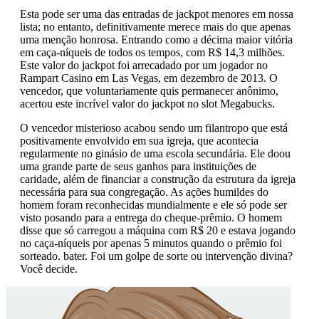
Esta pode ser uma das entradas de jackpot menores em nossa
lista; no entanto, definitivamente merece mais do que apenas
uma menção honrosa. Entrando como a décima maior vitória
em caça-níqueis de todos os tempos, com R$ 14,3 milhões.
Este valor do jackpot foi arrecadado por um jogador no
Rampart Casino em Las Vegas, em dezembro de 2013. O
vencedor, que voluntariamente quis permanecer anônimo,
acertou este incrível valor do jackpot no slot Megabucks.
O vencedor misterioso acabou sendo um filantropo que está
positivamente envolvido em sua igreja, que acontecia
regularmente no ginásio de uma escola secundária. Ele doou
uma grande parte de seus ganhos para instituições de
caridade, além de financiar a construção da estrutura da igreja
necessária para sua congregação. As ações humildes do
homem foram reconhecidas mundialmente e ele só pode ser
visto posando para a entrega do cheque-prêmio. O homem
disse que só carregou a máquina com R$ 20 e estava jogando
no caça-níqueis por apenas 5 minutos quando o prêmio foi
sorteado. bater. Foi um golpe de sorte ou intervenção divina?
Você decide.