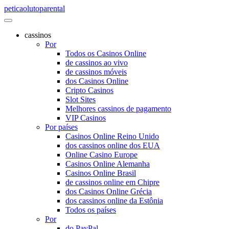
peticaolutoparental
cassinos
Por
Todos os Casinos Online
de cassinos ao vivo
de cassinos móveis
dos Casinos Online
Cripto Casinos
Slot Sites
Melhores cassinos de pagamento
VIP Casinos
Por países
Casinos Online Reino Unido
dos cassinos online dos EUA
Online Casino Europe
Casinos Online Alemanha
Casinos Online Brasil
de cassinos online em Chipre
dos Casinos Online Grécia
dos cassinos online da Estônia
Todos os países
Por
do PayPal