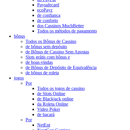
Paysafecard
ecoPayz
de confiança
de conforto
dos Cassinos MuchBetter
Todos os métodos de pagamento
bônus
Todos os Bônus de Cassino
de bônus sem depósito
de Bônus de Cassino Sem Apostas
Slots grátis com bônus e
de boas-vindas
de Bônus de Depósito de Equivalência
de bônus de roleta
jogos
Por
Todos os jogos de cassino
de Slots Online
de Blackjack online
da Roleta Online
Video Poker
de bacará
Por
NetEnt