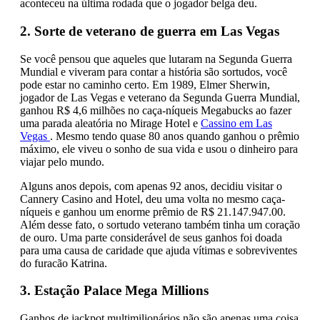
aconteceu na última rodada que o jogador belga deu.
2. Sorte de veterano de guerra em Las Vegas
Se você pensou que aqueles que lutaram na Segunda Guerra
Mundial e viveram para contar a história são sortudos, você
pode estar no caminho certo. Em 1989, Elmer Sherwin,
jogador de Las Vegas e veterano da Segunda Guerra Mundial,
ganhou R$ 4,6 milhões no caça-níqueis Megabucks ao fazer
uma parada aleatória no Mirage Hotel e
Cassino em Las
Vegas
. Mesmo tendo quase 80 anos quando ganhou o prêmio
máximo, ele viveu o sonho de sua vida e usou o dinheiro para
viajar pelo mundo.
Alguns anos depois, com apenas 92 anos, decidiu visitar o
Cannery Casino and Hotel, deu uma volta no mesmo caça-
níqueis e ganhou um enorme prêmio de R$ 21.147.947.00.
Além desse fato, o sortudo veterano também tinha um coração
de ouro. Uma parte considerável de seus ganhos foi doada
para uma causa de caridade que ajuda vítimas e sobreviventes
do furacão Katrina.
3. Estação Palace Mega Millions
Ganhos de jackpot multimilionários não são apenas uma coisa