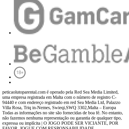
peticaolutoparental.com é operado pela Red Sea Media Limited,
uma empresa registrada em Malta com o número de registro C-
94440 e com endereço registrado em red Sea Media Ltd, Palazzo
Villa Rosa, Triq in-Nemes, Swieqi,SWQ 3302,Malta – Europa
Todas as informações no site são fornecidas de boa fé.
No entanto,
não fazemos nenhuma representação ou garantia de qualquer tipo,
expressa ou implícita |
O JOGO PODE SER VICIANTE, POR
FAVOR, JOGUE COM RESPONSABILIDADE