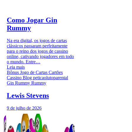
Como Jogar Gin
Rummy
Na era digital, os jogos de cartas
clássicos passaram perfeitamente
para o reino dos jogos de cassino
online, cativando jogadores em todo
o mundo. Entre…
Leia mais
Bônus
Jogo de Cartas
Cartões
Cassino
Blog peticaolutoparental
Gin Rummy
Rummy
Lewis Stevens
9 de julho de 2026