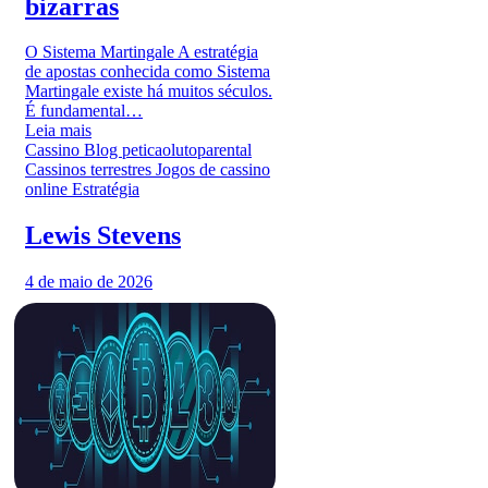
bizarras
O Sistema Martingale A estratégia
de apostas conhecida como Sistema
Martingale existe há muitos séculos.
É fundamental…
Leia mais
Cassino
Blog peticaolutoparental
Cassinos terrestres
Jogos de cassino
online
Estratégia
Lewis Stevens
4 de maio de 2026