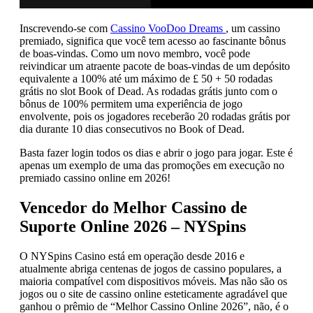
Inscrevendo-se com
Cassino VooDoo Dreams
, um cassino
premiado, significa que você tem acesso ao fascinante bônus
de boas-vindas. Como um novo membro, você pode
reivindicar um atraente pacote de boas-vindas de um depósito
equivalente a 100% até um máximo de £ 50 + 50 rodadas
grátis no slot Book of Dead. As rodadas grátis junto com o
bônus de 100% permitem uma experiência de jogo
envolvente, pois os jogadores receberão 20 rodadas grátis por
dia durante 10 dias consecutivos no Book of Dead.
Basta fazer login todos os dias e abrir o jogo para jogar. Este é
apenas um exemplo de uma das promoções em execução no
premiado cassino online em 2026!
Vencedor do Melhor Cassino de
Suporte Online 2026 – NYSpins
O NYSpins Casino está em operação desde 2016 e
atualmente abriga centenas de jogos de cassino populares, a
maioria compatível com dispositivos móveis. Mas não são os
jogos ou o site de cassino online esteticamente agradável que
ganhou o prêmio de “Melhor Cassino Online 2026”, não, é o