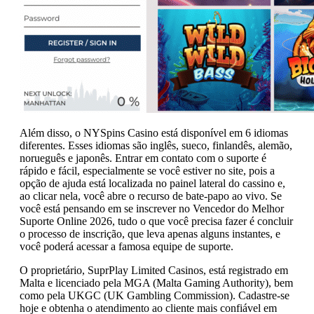
Além disso, o NYSpins Casino está disponível em 6 idiomas
diferentes. Esses idiomas são inglês, sueco, finlandês, alemão,
norueguês e japonês. Entrar em contato com o suporte é
rápido e fácil, especialmente se você estiver no site, pois a
opção de ajuda está localizada no painel lateral do cassino e,
ao clicar nela, você abre o recurso de bate-papo ao vivo. Se
você está pensando em se inscrever no Vencedor do Melhor
Suporte Online 2026, tudo o que você precisa fazer é concluir
o processo de inscrição, que leva apenas alguns instantes, e
você poderá acessar a famosa equipe de suporte.
O proprietário, SuprPlay Limited Casinos, está registrado em
Malta e licenciado pela MGA (Malta Gaming Authority), bem
como pela UKGC (UK Gambling Commission). Cadastre-se
hoje e obtenha o atendimento ao cliente mais confiável em