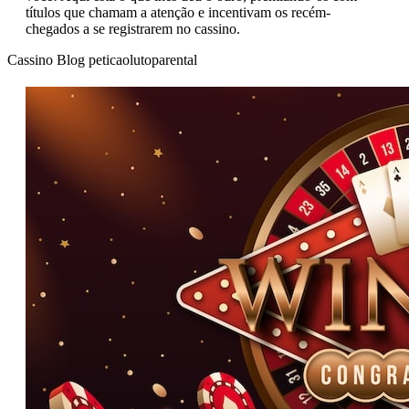
títulos que chamam a atenção e incentivam os recém-
chegados a se registrarem no cassino.
Cassino
Blog peticaolutoparental