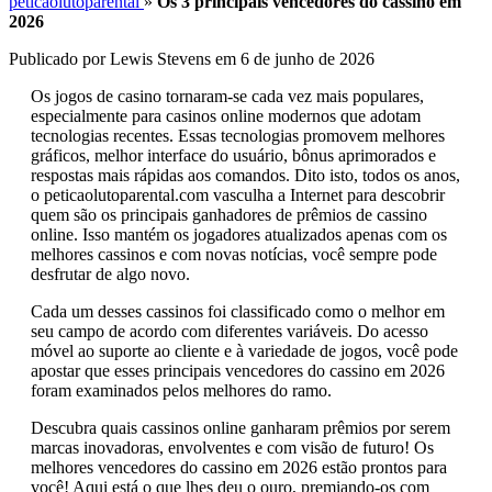
peticaolutoparental
»
Os 3 principais vencedores do cassino em
2026
Publicado por
Lewis Stevens
em 6 de junho de 2026
Os jogos de casino tornaram-se cada vez mais populares,
especialmente para casinos online modernos que adotam
tecnologias recentes. Essas tecnologias promovem melhores
gráficos, melhor interface do usuário, bônus aprimorados e
respostas mais rápidas aos comandos. Dito isto, todos os anos,
o peticaolutoparental.com vasculha a Internet para descobrir
quem são os principais ganhadores de prêmios de cassino
online. Isso mantém os jogadores atualizados apenas com os
melhores cassinos e com novas notícias, você sempre pode
desfrutar de algo novo.
Cada um desses cassinos foi classificado como o melhor em
seu campo de acordo com diferentes variáveis. Do acesso
móvel ao suporte ao cliente e à variedade de jogos, você pode
apostar que esses principais vencedores do cassino em 2026
foram examinados pelos melhores do ramo.
Descubra quais cassinos online ganharam prêmios por serem
marcas inovadoras, envolventes e com visão de futuro! Os
melhores vencedores do cassino em 2026 estão prontos para
você! Aqui está o que lhes deu o ouro, premiando-os com