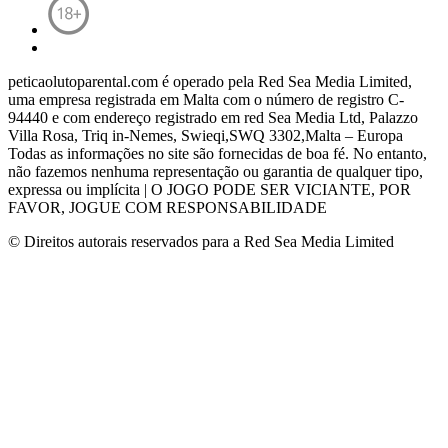
peticaolutoparental.com é operado pela Red Sea Media Limited,
uma empresa registrada em Malta com o número de registro C-
94440 e com endereço registrado em red Sea Media Ltd, Palazzo
Villa Rosa, Triq in-Nemes, Swieqi,SWQ 3302,Malta – Europa
Todas as informações no site são fornecidas de boa fé.
No entanto,
não fazemos nenhuma representação ou garantia de qualquer tipo,
expressa ou implícita |
O JOGO PODE SER VICIANTE, POR
FAVOR, JOGUE COM RESPONSABILIDADE
© Direitos autorais reservados para a Red Sea Media Limited