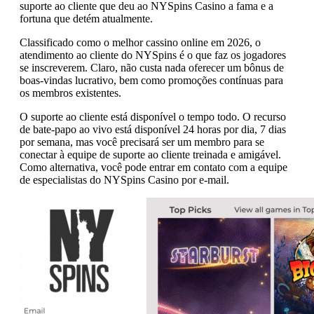
suporte ao cliente que deu ao NYSpins Casino a fama e a
fortuna que detém atualmente.
Classificado como o melhor cassino online em 2026, o
atendimento ao cliente do NYSpins é o que faz os jogadores
se inscreverem. Claro, não custa nada oferecer um bônus de
boas-vindas lucrativo, bem como promoções contínuas para
os membros existentes.
O suporte ao cliente está disponível o tempo todo. O recurso
de bate-papo ao vivo está disponível 24 horas por dia, 7 dias
por semana, mas você precisará ser um membro para se
conectar à equipe de suporte ao cliente treinada e amigável.
Como alternativa, você pode entrar em contato com a equipe
de especialistas do NYSpins Casino por e-mail.