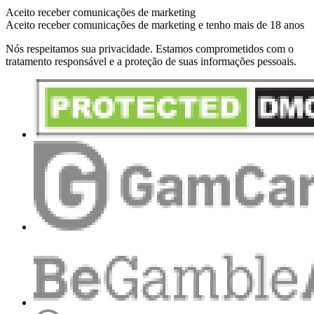
Aceito receber comunicações de marketing
Aceito receber comunicações de marketing e tenho mais de 18 anos
Nós respeitamos sua privacidade.
Estamos comprometidos com o
tratamento responsável e a proteção de suas informações pessoais.