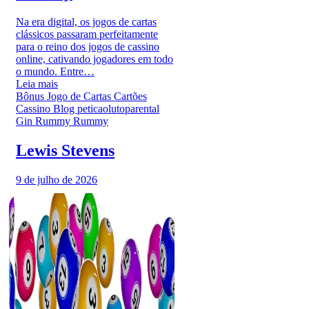
Na era digital, os jogos de cartas
clássicos passaram perfeitamente
para o reino dos jogos de cassino
online, cativando jogadores em todo
o mundo. Entre…
Leia mais
Bônus
Jogo de Cartas
Cartões
Cassino
Blog peticaolutoparental
Gin Rummy
Rummy
Lewis Stevens
9 de julho de 2026