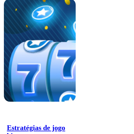
Estratégias de jogo