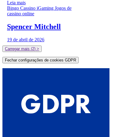
Leia mais
Bingo
Cassino
iGaming
Jogos de
cassino online
Spencer Mitchell
19 de abril de 2026
Carregar mais (2) >
Fechar configurações de cookies GDPR