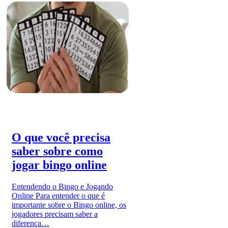
O que você precisa
saber sobre como
jogar bingo online
Entendendo o Bingo e Jogando
Online Para entender o que é
importante sobre o Bingo online, os
jogadores precisam saber a
diferença…