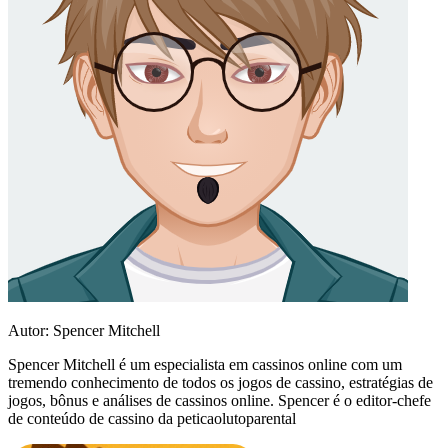
Autor:
Spencer Mitchell
Spencer Mitchell é um especialista em cassinos online com um
tremendo conhecimento de todos os jogos de cassino, estratégias de
jogos, bônus e análises de cassinos online. Spencer é o editor-chefe
de conteúdo de cassino da peticaolutoparental