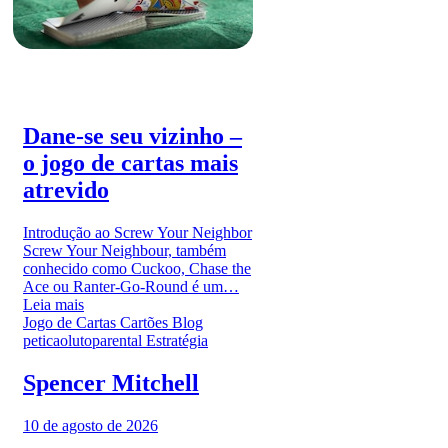
Dane-se seu vizinho –
o jogo de cartas mais
atrevido
Introdução ao Screw Your Neighbor
Screw Your Neighbour, também
conhecido como Cuckoo, Chase the
Ace ou Ranter-Go-Round é um…
Leia mais
Jogo de Cartas
Cartões
Blog
peticaolutoparental
Estratégia
Spencer Mitchell
10 de agosto de 2026