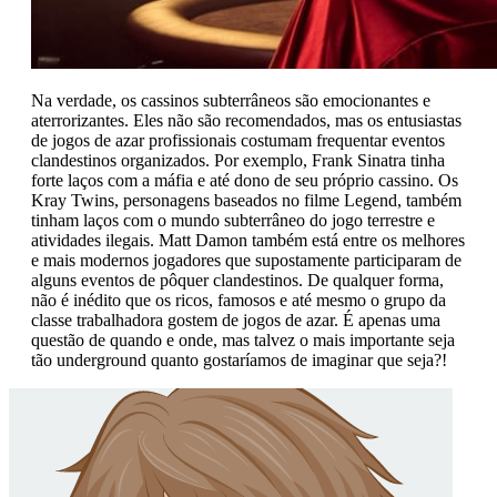
Na verdade, os cassinos subterrâneos são emocionantes e
aterrorizantes. Eles não são recomendados, mas os entusiastas
de jogos de azar profissionais costumam frequentar eventos
clandestinos organizados. Por exemplo, Frank Sinatra tinha
forte laços com a máfia e até dono de seu próprio cassino. Os
Kray Twins, personagens baseados no filme Legend, também
tinham laços com o mundo subterrâneo do jogo terrestre e
atividades ilegais. Matt Damon também está entre os melhores
e mais modernos jogadores que supostamente participaram de
alguns eventos de pôquer clandestinos. De qualquer forma,
não é inédito que os ricos, famosos e até mesmo o grupo da
classe trabalhadora gostem de jogos de azar. É apenas uma
questão de quando e onde, mas talvez o mais importante seja
tão underground quanto gostaríamos de imaginar que seja?!