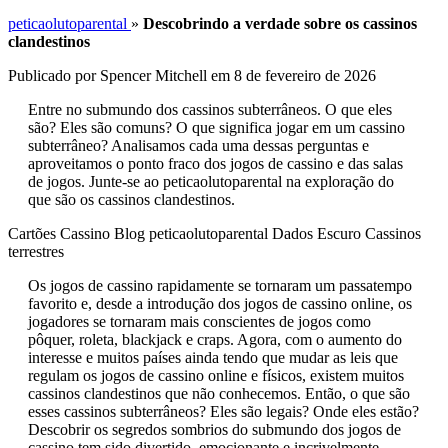
peticaolutoparental
»
Descobrindo a verdade sobre os cassinos
clandestinos
Publicado por
Spencer Mitchell
em 8 de fevereiro de 2026
Entre no submundo dos cassinos subterrâneos. O que eles
são? Eles são comuns? O que significa jogar em um cassino
subterrâneo? Analisamos cada uma dessas perguntas e
aproveitamos o ponto fraco dos jogos de cassino e das salas
de jogos. Junte-se ao peticaolutoparental na exploração do
que são os cassinos clandestinos.
Cartões
Cassino
Blog peticaolutoparental
Dados
Escuro
Cassinos
terrestres
Os jogos de cassino rapidamente se tornaram um passatempo
favorito e, desde a introdução dos jogos de cassino online, os
jogadores se tornaram mais conscientes de jogos como
pôquer, roleta, blackjack e craps. Agora, com o aumento do
interesse e muitos países ainda tendo que mudar as leis que
regulam os jogos de cassino online e físicos, existem muitos
cassinos clandestinos que não conhecemos. Então, o que são
esses cassinos subterrâneos? Eles são legais? Onde eles estão?
Descobrir os segredos sombrios do submundo dos jogos de
cassino tem sido divertido, emocionante e incrivelmente