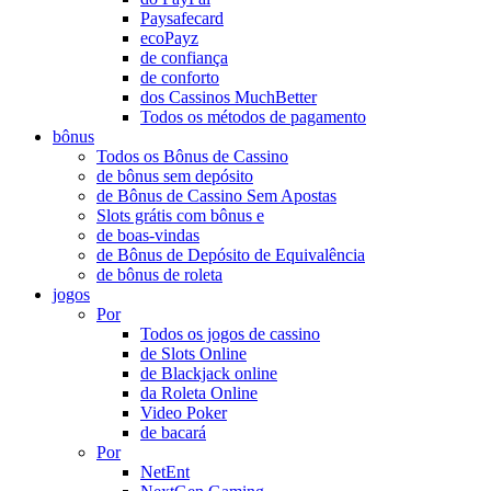
Paysafecard
ecoPayz
de confiança
de conforto
dos Cassinos MuchBetter
Todos os métodos de pagamento
bônus
Todos os Bônus de Cassino
de bônus sem depósito
de Bônus de Cassino Sem Apostas
Slots grátis com bônus e
de boas-vindas
de Bônus de Depósito de Equivalência
de bônus de roleta
jogos
Por
Todos os jogos de cassino
de Slots Online
de Blackjack online
da Roleta Online
Video Poker
de bacará
Por
NetEnt