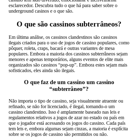
esclarecedor. Descubra tudo o que há para saber sobre o
underground casinos e o que são.
O que são cassinos subterrâneos?
Em última análise, os cassinos clandestinos são cassinos
ilegais criados para o uso de jogos de cassino populares, como
pôquer, roleta, craps, bacará e outras variantes de mesa
populares. Embora a maioria dos cassinos subterrâneos sejam
menores e apenas temporários, alguns eventos de elite mais
organizados são cassinos “pop-up”. Embora estes sejam mais
sofisticados, eles ainda são ilegais.
O que faz de um cassino um cassino
“subterrâneo”?
Não importa o tipo de cassino, seja visualmente atraente ou
refinado, se não for licenciado, é ilegal, tornando-o um
cassino clandestino. Isso é amplamente baseado nas leis e
regulamentos relativos a jogos de azar no estado ou país em
que o jogador está acessando os jogos do cassino. Cada país
tem leis e, embora algumas sejam cinzas, a maioria é explícita
sobre se os jogos de cassino são permitidos ou não.