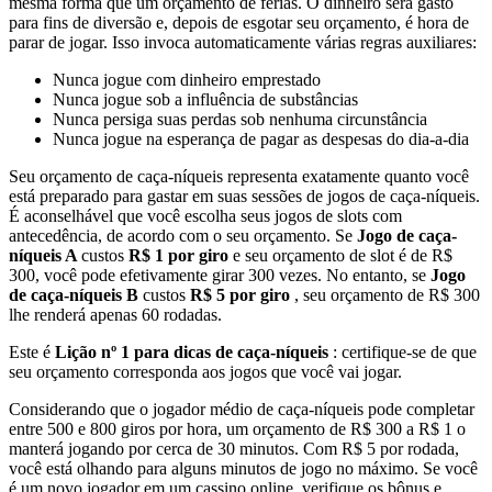
mesma forma que um orçamento de férias. O dinheiro será gasto
para fins de diversão e, depois de esgotar seu orçamento, é hora de
parar de jogar. Isso invoca automaticamente várias regras auxiliares:
Nunca jogue com dinheiro emprestado
Nunca jogue sob a influência de substâncias
Nunca persiga suas perdas sob nenhuma circunstância
Nunca jogue na esperança de pagar as despesas do dia-a-dia
Seu orçamento de caça-níqueis representa exatamente quanto você
está preparado para gastar em suas sessões de jogos de caça-níqueis.
É aconselhável que você escolha seus jogos de slots com
antecedência, de acordo com o seu orçamento. Se
Jogo de caça-
níqueis A
custos
R$ 1 por giro
e seu orçamento de slot é de R$
300, você pode efetivamente girar 300 vezes. No entanto, se
Jogo
de caça-níqueis B
custos
R$ 5 por giro
, seu orçamento de R$ 300
lhe renderá apenas 60 rodadas.
Este é
Lição nº 1 para dicas de caça-níqueis
: certifique-se de que
seu orçamento corresponda aos jogos que você vai jogar.
Considerando que o jogador médio de caça-níqueis pode completar
entre 500 e 800 giros por hora, um orçamento de R$ 300 a R$ 1 o
manterá jogando por cerca de 30 minutos. Com R$ 5 por rodada,
você está olhando para alguns minutos de jogo no máximo. Se você
é um novo jogador em um cassino online, verifique os bônus e