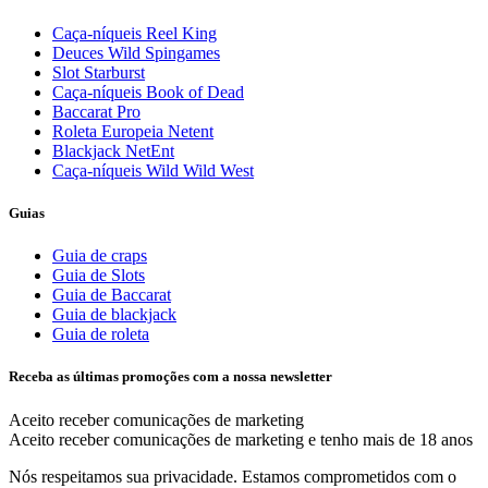
Caça-níqueis Reel King
Deuces Wild Spingames
Slot Starburst
Caça-níqueis Book of Dead
Baccarat Pro
Roleta Europeia Netent
Blackjack NetEnt
Caça-níqueis Wild Wild West
Guias
Guia de craps
Guia de Slots
Guia de Baccarat
Guia de blackjack
Guia de roleta
Receba as últimas promoções com a nossa newsletter
Aceito receber comunicações de marketing
Aceito receber comunicações de marketing e tenho mais de 18 anos
Nós respeitamos sua privacidade.
Estamos comprometidos com o