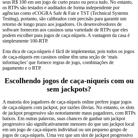
seus R$ 100 em um jogo de curto prazo ou perca tudo. No entanto,
os RTPs são testados e auditados de forma independente por
agências como eCOGRA Safe & Fair e TST (Technical Systems
Testing), portanto, são calibrados com precisão para garantir um
retorno de longo prazo aos jogadores. Os desenvolvedores de
software fornecem aos cassinos uma variedade de RTPs que eles
podem escolher para jogos de caça-níqueis. A vantagem da casa é
simplesmente 100-RTP.
Esta dica de caça-níqueis é fácil de implementar, pois todos os jogos
de caça-níqueis em cassinos online têm uma seção de ‘mais
informações’ que fornece regras de jogo, combinações de
pagamento e o RTP.
Escolhendo jogos de caça-níqueis com ou
sem jackpots?
A maioria dos jogadores de caça-níqueis online prefere jogar jogos
de caça-níqueis com jackpot, por razões óbvias. No entanto, os slots
de jackpot progressivo são notoriamente maus pagadores, com RTPs
baixos. Em outras palavras, suas chances de ganhar um jackpot
progressivo são significativamente menores do que um jackpot local
em um jogo de caça-níqueis individual ou um pequeno grupo de
jogos de caça-níqueis. Uma vez que um slot de jackpot progressivo