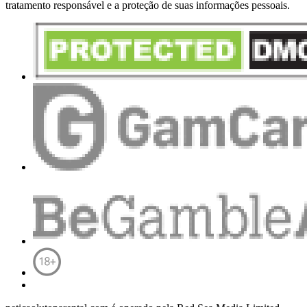
tratamento responsável e a proteção de suas informações pessoais.