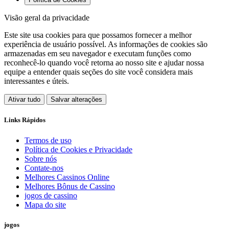
Visão geral da privacidade
Este site usa cookies para que possamos fornecer a melhor
experiência de usuário possível. As informações de cookies são
armazenadas em seu navegador e executam funções como
reconhecê-lo quando você retorna ao nosso site e ajudar nossa
equipe a entender quais seções do site você considera mais
interessantes e úteis.
Ativar tudo
Salvar alterações
Links Rápidos
Termos de uso
Política de Cookies e Privacidade
Sobre nós
Contate-nos
Melhores Cassinos Online
Melhores Bônus de Cassino
jogos de cassino
Mapa do site
jogos