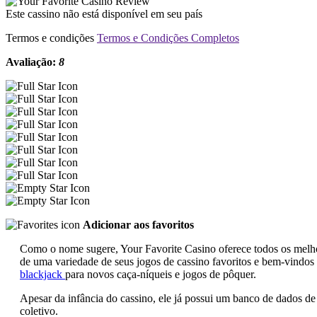
Este cassino não está disponível em seu país
Termos e condições
Termos e Condições Completos
Avaliação:
8
Adicionar aos favoritos
Como o nome sugere, Your Favorite Casino oferece todos os melhore
de uma variedade de seus jogos de cassino favoritos e bem-vindos
blackjack
para novos caça-níqueis e jogos de pôquer.
Apesar da infância do cassino, ele já possui um banco de dados de
coletivo.