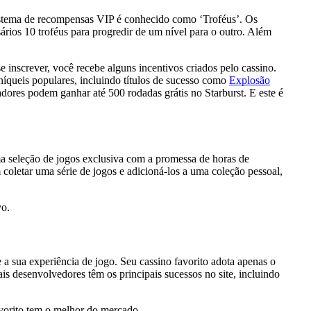
sistema de recompensas VIP é conhecido como ‘Troféus’. Os
ários 10 troféus para progredir de um nível para o outro. Além
 inscrever, você recebe alguns incentivos criados pelo cassino.
queis populares, incluindo títulos de sucesso como
Explosão
dores podem ganhar até 500 rodadas grátis no Starburst. E este é
a seleção de jogos exclusiva com a promessa de horas de
coletar uma série de jogos e adicioná-los a uma coleção pessoal,
vo.
a sua experiência de jogo. Seu cassino favorito adota apenas o
s desenvolvedores têm os principais sucessos no site, incluindo
vorito tem o melhor do mercado.