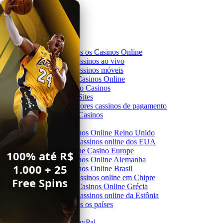
peticaolutoparental
cassinos
Por
Todos os Casinos Online
de cassinos ao vivo
de cassinos móveis
dos Casinos Online
Cripto Casinos
Slot Sites
Melhores cassinos de pagamento
VIP Casinos
Por países
Casinos Online Reino Unido
dos cassinos online dos EUA
Online Casino Europe
200% até R$
100% até R$
Casinos Online Alemanha
2.500 + 100
1.000 + 25
Casinos Online Brasil
de cassinos online em Chipre
Free Spins
Free Spins
dos Casinos Online Grécia
dos cassinos online da Estônia
Todos os países
Por
do PayPal