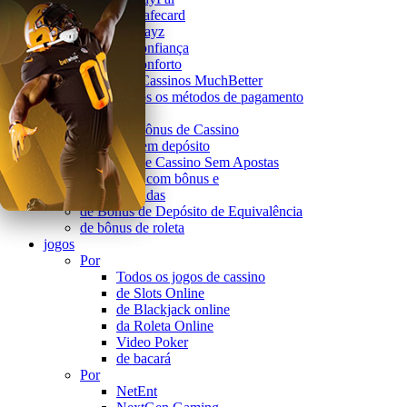
Paysafecard
ecoPayz
de confiança
de conforto
dos Cassinos MuchBetter
Todos os métodos de pagamento
bônus
Todos os Bônus de Cassino
de bônus sem depósito
de Bônus de Cassino Sem Apostas
Slots grátis com bônus e
de boas-vindas
de Bônus de Depósito de Equivalência
de bônus de roleta
jogos
Por
Todos os jogos de cassino
de Slots Online
de Blackjack online
da Roleta Online
Video Poker
de bacará
Por
NetEnt