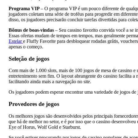
Programa VIP
– O programa VIP é um pouco diferente de qualque
jogadores coletam uma série de troféus para progredir em diferente
disso, os jogadores precisarão concluir tarefas divertidas para cole
Bônus de boas-vindas
– Seu cassino favorito convida você a se i
Essas ofertas mudam de tempos em tempos, mas geralmente perman
Estelar
e Fluffy Favorite para desbloquear rodadas grátis, voucher
apenas o começo.
Seleção de jogos
Com mais de 1.000 slots, mais de 100 jogos de mesa de cassino e 
entretenimento sem fim. O layout abrangente do cassino facilita a
facilitando ainda mais a navegação no site.
Os jogadores podem esperar encontrar uma variedade de jogos de j
Provedores de jogos
Os melhores jogos são desenvolvidos pelos principais fornecedores
que há de melhor no setor, e é por isso que o cassino desenvolve
Eye of Horus, Wolf Gold e Starburst.
Se você estiver procurando por jogos de cassino populares de ac