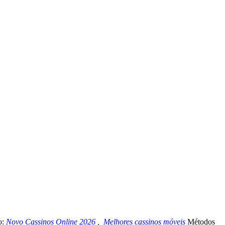
o:
Novo Cassinos Online 2026
,
Melhores cassinos móveis
Métodos