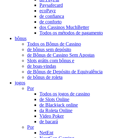
Paysafecard
ecoPayz
de confiança
de conforto
dos Cassinos MuchBetter
Todos os métodos de pagamento
bônus
Todos os Bônus de Cassino
de bônus sem depósito
de Bônus de Cassino Sem Apostas
Slots grátis com bônus e
de boas-vindas
de Bônus de Depósito de Equivalência
de bônus de roleta
jogos
Por
Todos os jogos de cassino
de Slots Online
de Blackjack online
da Roleta Online
Video Poker
de bacará
Por
NetEnt