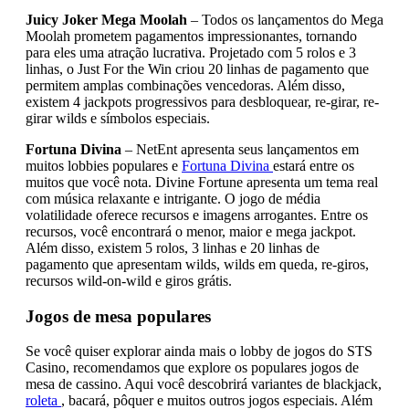
Juicy Joker Mega Moolah
– Todos os lançamentos do Mega
Moolah prometem pagamentos impressionantes, tornando
para eles uma atração lucrativa. Projetado com 5 rolos e 3
linhas, o Just For the Win criou 20 linhas de pagamento que
permitem amplas combinações vencedoras. Além disso,
existem 4 jackpots progressivos para desbloquear, re-girar, re-
girar wilds e símbolos especiais.
Fortuna Divina
– NetEnt apresenta seus lançamentos em
muitos lobbies populares e
Fortuna Divina
estará entre os
muitos que você nota. Divine Fortune apresenta um tema real
com música relaxante e intrigante. O jogo de média
volatilidade oferece recursos e imagens arrogantes. Entre os
recursos, você encontrará o menor, maior e mega jackpot.
Além disso, existem 5 rolos, 3 linhas e 20 linhas de
pagamento que apresentam wilds, wilds em queda, re-giros,
recursos wild-on-wild e giros grátis.
Jogos de mesa populares
Se você quiser explorar ainda mais o lobby de jogos do STS
Casino, recomendamos que explore os populares jogos de
mesa de cassino. Aqui você descobrirá variantes de blackjack,
roleta
, bacará, pôquer e muitos outros jogos especiais. Além