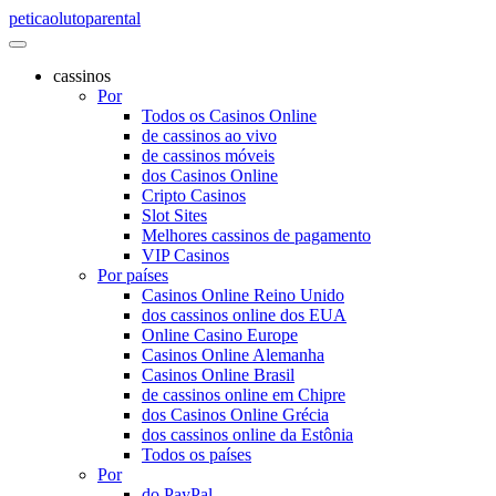
peticaolutoparental
cassinos
Por
Todos os Casinos Online
de cassinos ao vivo
de cassinos móveis
dos Casinos Online
Cripto Casinos
Slot Sites
Melhores cassinos de pagamento
VIP Casinos
Por países
Casinos Online Reino Unido
dos cassinos online dos EUA
Online Casino Europe
Casinos Online Alemanha
Casinos Online Brasil
de cassinos online em Chipre
dos Casinos Online Grécia
dos cassinos online da Estônia
Todos os países
Por
do PayPal