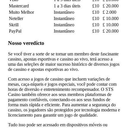
Mastercard
1 a 3 dias úteis
£10
£ 20.000
Muito Melhor
Instantâneo
£10
£ 2.000
Neteller
Instantâneo
£10
£ 10.000
Skrill
Instantâneo
£10
£ 10.000
PayPal
Instantâneo
£10
£ 20.000
Nosso veredicto
Se você tiver a sorte de se tornar um membro deste fascinante
cassino, apostas esportivas e cassino ao vivo, terá acesso a
uma das seleções de maior sucesso histórico de diversos jogos
de cassino e apostas esportivas ao vivo.
Com acesso a jogos de cassino que incluem variações de
mesas, caça-níqueis e jogos especiais, você pode contar com
horas de diversão e entretenimento recompensador. O STS
Casino também oferece aos seus membros plataformas de
pagamento confiáveis, conectando-os aos seus fundos de
forma mais rápida e eficiente. Para aumentar a segurança do
cassino, os jogadores são protegidos por tecnologia moderna e
licenciamento para garantir um jogo de qualidade.
Tudo isso pode ser acessado em dispositivos móveis ou