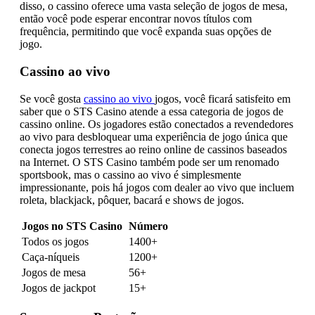
disso, o cassino oferece uma vasta seleção de jogos de mesa,
então você pode esperar encontrar novos títulos com
frequência, permitindo que você expanda suas opções de
jogo.
Cassino ao vivo
Se você gosta
cassino ao vivo
jogos, você ficará satisfeito em
saber que o STS Casino atende a essa categoria de jogos de
cassino online. Os jogadores estão conectados a revendedores
ao vivo para desbloquear uma experiência de jogo única que
conecta jogos terrestres ao reino online de cassinos baseados
na Internet. O STS Casino também pode ser um renomado
sportsbook, mas o cassino ao vivo é simplesmente
impressionante, pois há jogos com dealer ao vivo que incluem
roleta, blackjack, pôquer, bacará e shows de jogos.
Jogos no STS Casino
Número
Todos os jogos
1400+
Caça-níqueis
1200+
Jogos de mesa
56+
Jogos de jackpot
15+