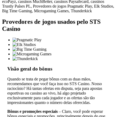
ecoPayz, cassinos MuchBetter, cassinos Paysafecard, cassinos
Trustly
Países
PL,
Provedores de jogos
Pragmatic Play, Elk Studios,
Big Time Gaming, Microgaming Games, Thunderkick
Provedores de jogos usados ​​pelo STS
Casino
Visão geral do bônus
Quando se trata de pegar bônus com as duas mãos,
recomendamos que você faça isso no STS Casino. Nosso
raciocínio? Há tantas ofertas em disputa, seja para apostas
esportivas ou cassino ao vivo, há algo projetado
exclusivamente para cada jogador e as ofertas são tão
impressionantes quanto o número delas oferecidas.
Bônus e promoções especiais
– Claro, você pode esperar
bônus especiais e promoções, principalmente depois do que