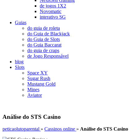
NextGen Gaming
de jogos 1X2
Novomatic
interativo SG
Guias
do guia de roleta
do Guia de Blackjack
do Guia de Slots
do Guia Baccarat
do guia de craps
de Jogo Responsável
blog
Slots
Space XY
Sugar Rush
Mustang Gold
Mines
Aviator
Análise do STS Casino
peticaolutoparental
»
Cassinos online
»
Análise do STS Casino