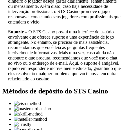
dinheiro o jogador deseja gastar diariamente, semanalmente
ou mensalmente. Além disso, caso haja necessidade de
intervenção profissional, o STS Casino promove o jogo
responsável conectando seus jogadores com profissionais que
entendem o vício.
Suporte
– O STS Casino possui uma interface de usuário
envolvente que oferece suporte a uma experiência de jogo
abrangente. No entanto, se precisar de mais assistência,
recomendamos que você leia as perguntas frequentes
incrivelmente informativas. Mais uma vez, caso ainda não
encontre o que procura, recomendamos que você use o chat
ao vivo ou o endereço de e-mail. Aqui, o suporte é amigável,
rápido em responder e incrivelmente educado, garantindo que
eles resolverão qualquer problema que você possa encontrar
relacionado ao cassino.
Métodos de depósito do STS Casino