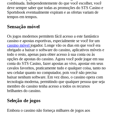
combinada. Independentemente do que você escolher, você
deve sempre saber que todas as promoções do STS Casino e
Sportsbook eventualmente expiram e as ofertas variam de
tempos em tempos.
Sensação móvel
Os jogos modernos permitem fácil acesso a este fantástico
cassino e apostas esportivas, especialmente se você for um
cassino móvel
jogador. Longe vão os dias em que você era
obrigado a baixar o software do cassino, aplicativos móveis e
todo o resto, apenas para obter acesso à sua conta ou às
opções de apostas do cassino. Agora você pode jogar em sua
conta do STS Casino, fazer apostas ao vivo, apostar em seus
cavalos favoritos, praticamente tudo e qualquer coisa, tanto no
seu celular quanto no computador, pois você não precisa
baixar nenhum software. Em vez disso, o cassino opera com
tecnologia moderna, permitindo que qualquer pessoa que seja
membro do cassino tenha acesso a todos os recursos
brilhantes do cassino.
Seleção de jogos
Embora o cassino não forneça milhares de jogos aos