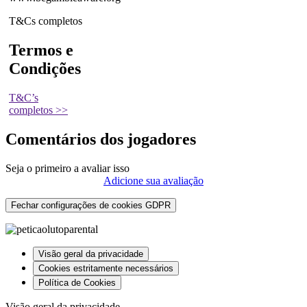
T&Cs completos
Termos e
Condições
T&C’s
completos >>
Comentários dos jogadores
Seja o primeiro a avaliar isso
Adicione sua avaliação
Fechar configurações de cookies GDPR
Visão geral da privacidade
Cookies estritamente necessários
Política de Cookies
Visão geral da privacidade