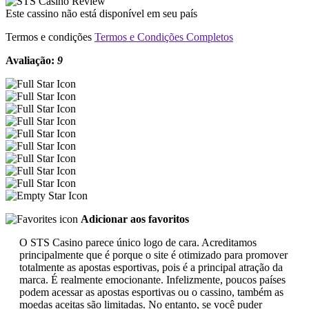
Este cassino não está disponível em seu país
Termos e condições
Termos e Condições Completos
Avaliação:
9
Adicionar aos favoritos
O STS Casino parece único logo de cara. Acreditamos
principalmente que é porque o site é otimizado para promover
totalmente as apostas esportivas, pois é a principal atração da
marca. É realmente emocionante. Infelizmente, poucos países
podem acessar as apostas esportivas ou o cassino, também as
moedas aceitas são limitadas. No entanto, se você puder