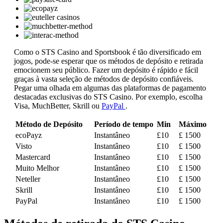
Como o STS Casino and Sportsbook é tão diversificado em
jogos, pode-se esperar que os métodos de depósito e retirada
emocionem seu público. Fazer um depósito é rápido e fácil
graças à vasta seleção de métodos de depósito confiáveis.
Pegar uma olhada em algumas das plataformas de pagamento
destacadas exclusivas do STS Casino. Por exemplo, escolha
Visa, MuchBetter, Skrill ou
PayPal
.
Método de Depósito
Período de tempo
Min
Máximo
ecoPayz
Instantâneo
£10
£ 1500
Visto
Instantâneo
£10
£ 1500
Mastercard
Instantâneo
£10
£ 1500
Muito Melhor
Instantâneo
£10
£ 1500
Neteller
Instantâneo
£10
£ 1500
Skrill
Instantâneo
£10
£ 1500
PayPal
Instantâneo
£10
£ 1500