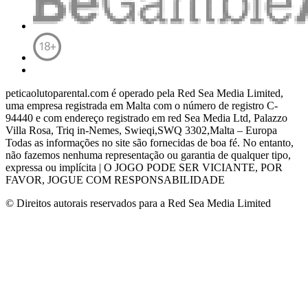
peticaolutoparental.com é operado pela Red Sea Media Limited,
uma empresa registrada em Malta com o número de registro C-
94440 e com endereço registrado em red Sea Media Ltd, Palazzo
Villa Rosa, Triq in-Nemes, Swieqi,SWQ 3302,Malta – Europa
Todas as informações no site são fornecidas de boa fé.
No entanto,
não fazemos nenhuma representação ou garantia de qualquer tipo,
expressa ou implícita |
O JOGO PODE SER VICIANTE, POR
FAVOR, JOGUE COM RESPONSABILIDADE
© Direitos autorais reservados para a Red Sea Media Limited