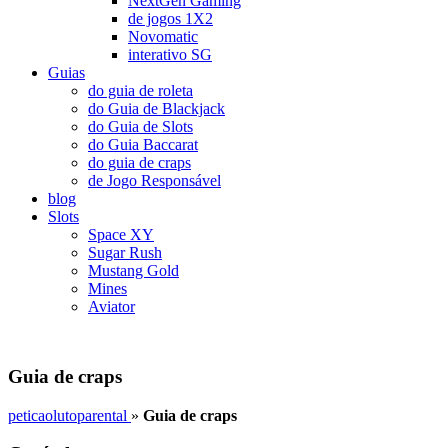
NextGen Gaming
de jogos 1X2
Novomatic
interativo SG
Guias
do guia de roleta
do Guia de Blackjack
do Guia de Slots
do Guia Baccarat
do guia de craps
de Jogo Responsável
blog
Slots
Space XY
Sugar Rush
Mustang Gold
Mines
Aviator
Guia de craps
peticaolutoparental
»
Guia de craps