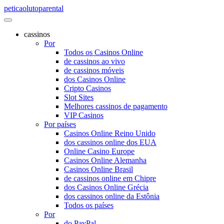
peticaolutoparental
cassinos
Por
Todos os Casinos Online
de cassinos ao vivo
de cassinos móveis
dos Casinos Online
Cripto Casinos
Slot Sites
Melhores cassinos de pagamento
VIP Casinos
Por países
Casinos Online Reino Unido
dos cassinos online dos EUA
Online Casino Europe
Casinos Online Alemanha
Casinos Online Brasil
de cassinos online em Chipre
dos Casinos Online Grécia
dos cassinos online da Estônia
Todos os países
Por
do PayPal