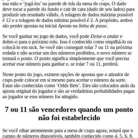
sua mão e ‘jogá-los’ na parede de trás da mesa de craps. O dado
deve tocar a parede do fundo e cair de cara (dado de seis lados) para
produzir um resultado válido. A rolagem de dados máxima possível
é 12 e a rolagem de dados mínima possível é 2. A propósito, ambos
são perder apostas na inicial
Aposta na linha de passe.
Se você ganhar no jogo de dados, você pode
Deixe-o andar
e
dobre-o para o próximo rolo. Isso é conhecido como empilhá-lo ou
colocá-lo em rack. Se você não conseguir rolar 7 ou 11 na próxima
rodada e não acertar um dos números proibidos, o novo número se
tornará o ponto. O ponto significa simplesmente que você precisa
acertar esse número para ganhar e, se rolar 7 ou 11, perderá.
Neste ponto do jogo, existem opções de apostas que o atirador de
craps pode colocar em si mesmo para acertar o número da sorte.
Estas são conhecidas como ‘Odds Bets’. Eles são colocados atrás da
aposta original do jogador e são as verdadeiras probabilidades pagas
ao jogador se esse número for atingido.
7 ou 11 são vencedores quando um ponto
não foi estabelecido
Se você olhar atentamente para a mesa de craps agora, notará que o
campo de números disponíveis, também conhecido como 4, 5, 6, 8,