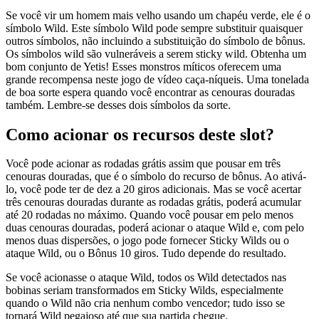
Se você vir um homem mais velho usando um chapéu verde, ele é o
símbolo Wild. Este símbolo Wild pode sempre substituir quaisquer
outros símbolos, não incluindo a substituição do símbolo de bônus.
Os símbolos wild são vulneráveis ​​a serem sticky wild. Obtenha um
bom conjunto de Yetis! Esses monstros míticos oferecem uma
grande recompensa neste jogo de vídeo caça-níqueis. Uma tonelada
de boa sorte espera quando você encontrar as cenouras douradas
também. Lembre-se desses dois símbolos da sorte.
Como acionar os recursos deste slot?
Você pode acionar as rodadas grátis assim que pousar em três
cenouras douradas, que é o símbolo do recurso de bônus. Ao ativá-
lo, você pode ter de dez a 20 giros adicionais. Mas se você acertar
três cenouras douradas durante as rodadas grátis, poderá acumular
até 20 rodadas no máximo. Quando você pousar em pelo menos
duas cenouras douradas, poderá acionar o ataque Wild e, com pelo
menos duas dispersões, o jogo pode fornecer Sticky Wilds ou o
ataque Wild, ou o Bônus 10 giros. Tudo depende do resultado.
Se você acionasse o ataque Wild, todos os Wild detectados nas
bobinas seriam transformados em Sticky Wilds, especialmente
quando o Wild não cria nenhum combo vencedor; tudo isso se
tornará Wild pegajoso até que sua partida chegue.