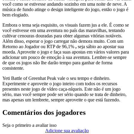
você como se estivesse andando sozinho em uma noite de neve. A
música de fundo atinge o design inteligente do jogo, então o jogo é
bem elogiado.
Embora o tema seja esquisito, os visuais fazem jus a ele. É como se
você estivesse em uma aventura no país das maravilhas, tentando
cultivar cenouras douradas para obter algumas vitórias notáveis.
Além disso, esperar o jogo carregar não demora muito. Com um
Retorno ao Jogador ou RTP de 96,1%
,
seja sábio ao apostar sua
moeda. Aproveite o jogo e faça suas apostas em vários valores para
adicionar um pouco de emoção à sua aventura. Lembre-se sempre
de que os jogos não lhe darão tempo para ganhar de forma
consistente.
Yeti Battle of Greenhat Peak vale o seu tempo e dinheiro.
Experimente e aproveite o jogo inteiro com todos os recursos
presentes neste jogo de vídeo caça-níqueis. Este não é um jogo
sério, mas você sempre pode ser sério quando se trata de dinheiro,
mas apenas um lembrete, sempre aproveite o que está fazendo.
Comentários dos jogadores
Seja o primeiro a avaliar isso
Adicione sua avaliação