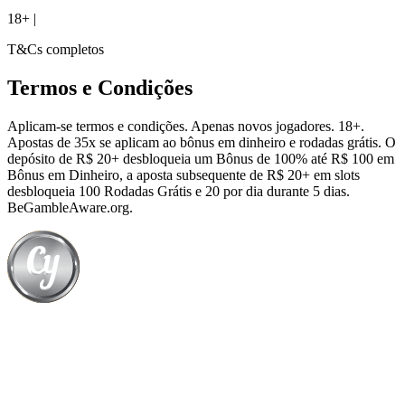
18+
|
T&Cs completos
Termos e Condições
Aplicam-se termos e condições. Apenas novos jogadores. 18+.
Apostas de 35x se aplicam ao bônus em dinheiro e rodadas grátis. O
depósito de R$ 20+ desbloqueia um Bônus de 100% até R$ 100 em
Bônus em Dinheiro, a aposta subsequente de R$ 20+ em slots
desbloqueia 100 Rodadas Grátis e 20 por dia durante 5 dias.
BeGambleAware.org.