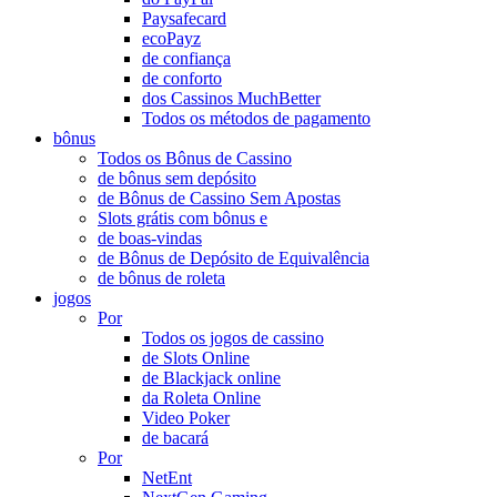
Paysafecard
ecoPayz
de confiança
de conforto
dos Cassinos MuchBetter
Todos os métodos de pagamento
bônus
Todos os Bônus de Cassino
de bônus sem depósito
de Bônus de Cassino Sem Apostas
Slots grátis com bônus e
de boas-vindas
de Bônus de Depósito de Equivalência
de bônus de roleta
jogos
Por
Todos os jogos de cassino
de Slots Online
de Blackjack online
da Roleta Online
Video Poker
de bacará
Por
NetEnt