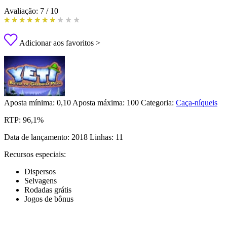
Avaliação:
7
/
10
Adicionar aos favoritos >
Aposta mínima:
0,10
Aposta máxima:
100
Categoria:
Caça-níqueis
RTP:
96,1%
Data de lançamento:
2018
Linhas:
11
Recursos especiais:
Dispersos
Selvagens
Rodadas grátis
Jogos de bônus