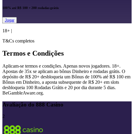
100% até R$ 100 + 200 rodadas grátis
Jogar
18+
|
T&Cs completos
Termos e Condições
Aplicam-se termos e condições. Apenas novos jogadores. 18+.
Apostas de 35x se aplicam ao bônus Dinheiro e rodadas grátis. O
depósito de R$ 20+ desbloqueia um Bônus de 100% até R$ 100 em
Bônus em Dinheiro, a aposta subsequente de R$ 20+ em slots
desbloqueia 100 Rodadas Grátis e 20 por dia durante 5 dias.
BeGambleAware.org.
Avaliação do 888 Casino
2