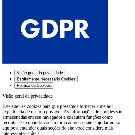
Visão geral da privacidade
Estritamente Necessário Cookies
Política de Cookies
Visão geral da privacidade
Este site usa cookies para que possamos fornecer a melhor
experiência de usuário possível. As informações de cookies são
armazenadas em seu navegador e executam funções como
reconhecê-lo quando você retorna ao nosso site e ajudar nossa
equipe a entender quais seções do site você considera mais
interessantes e úteis.