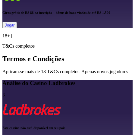
Giros grátis de R$ 88 na inscrição + bônus de boas-vindas de até R$ 1.500
Jogar
18+
|
T&Cs completos
Termos e Condições
Aplicam-se mais de 18 T&Cs completos. Apenas novos jogadores
Análise do Casino Ladbrokes
3
Este cassino não está disponível em seu país