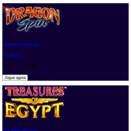
Caça-níqueis Dragon Spin
RTP:
94,94%
Provedor de jogos:
Bally
Jogue agora
Caça-níqueis Holy Diver