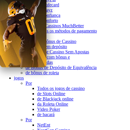
Paysafecard
ecoPayz
de confiança
de conforto
dos Cassinos MuchBetter
Todos os métodos de pagamento
bônus
Todos os Bônus de Cassino
de bônus sem depósito
de Bônus de Cassino Sem Apostas
Slots grátis com bônus e
de boas-vindas
de Bônus de Depósito de Equivalência
de bônus de roleta
jogos
Por
Todos os jogos de cassino
de Slots Online
de Blackjack online
da Roleta Online
Video Poker
de bacará
Por
NetEnt