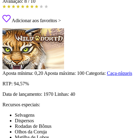
Avaliação:
8
/
10
Adicionar aos favoritos >
Aposta mínima:
0,20
Aposta máxima:
100
Categoria:
Caça-níqueis
RTP:
94,57%
Data de lançamento:
1970
Linhas:
40
Recursos especiais:
Selvagens
Dispersos
Rodadas de Bônus
Olhos da Coruja
Matilha de Lobos