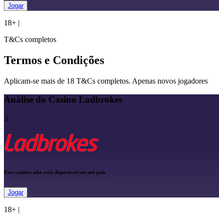
Jogar
18+
|
T&Cs completos
Termos e Condições
Aplicam-se mais de 18 T&Cs completos. Apenas novos jogadores
Análise do Casino Ladbrokes
3
Este cassino não está disponível em seu país
Jogar
18+
|