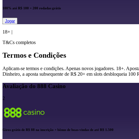
100% até R$ 100 + 200 rodadas grátis
Jogar
18+
|
T&Cs completos
Termos e Condições
Aplicam-se termos e condições. Apenas novos jogadores. 18+. Apost
Dinheiro, a aposta subsequente de R$ 20+ em slots desbloqueia 100 
Avaliação do 888 Casino
2
Giros grátis de R$ 88 na inscrição + bônus de boas-vindas de até R$ 1.500