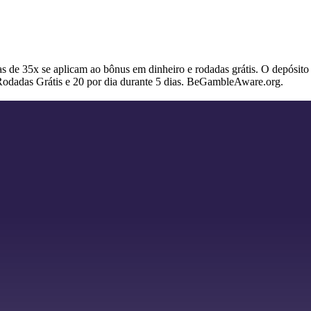
as de 35x se aplicam ao bônus em dinheiro e rodadas grátis. O depó
Rodadas Grátis e 20 por dia durante 5 dias. BeGambleAware.org.