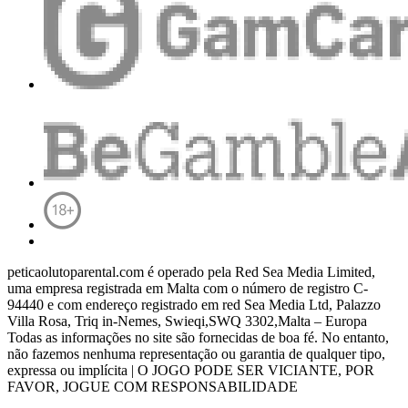
peticaolutoparental.com é operado pela Red Sea Media Limited,
uma empresa registrada em Malta com o número de registro C-
94440 e com endereço registrado em red Sea Media Ltd, Palazzo
Villa Rosa, Triq in-Nemes, Swieqi,SWQ 3302,Malta – Europa
Todas as informações no site são fornecidas de boa fé.
No entanto,
não fazemos nenhuma representação ou garantia de qualquer tipo,
expressa ou implícita |
O JOGO PODE SER VICIANTE, POR
FAVOR, JOGUE COM RESPONSABILIDADE