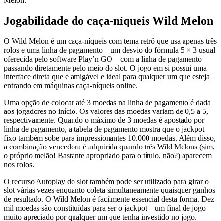
Melon.
Jogabilidade do caça-níqueis Wild Melon
O Wild Melon é um caça-níqueis com tema retrô que usa apenas três
rolos e uma linha de pagamento – um desvio do fórmula 5 × 3 usual
oferecida pelo software Play’n GO – com a linha de pagamento
passando diretamente pelo meio do slot. O jogo em si possui uma
interface direta que é amigável e ideal para qualquer um que esteja
entrando em máquinas caça-níqueis online.
Uma opção de colocar até 3 moedas na linha de pagamento é dada
aos jogadores no início. Os valores das moedas variam de 0,5 a 5,
respectivamente. Quando o máximo de 3 moedas é apostado por
linha de pagamento, a tabela de pagamento mostra que o jackpot
fixo também sobe para impressionantes 10.000 moedas. Além disso,
a combinação vencedora é adquirida quando três Wild Melons (sim,
o próprio melão! Bastante apropriado para o título, não?) aparecem
nos rolos.
O recurso Autoplay do slot também pode ser utilizado para girar o
slot várias vezes enquanto coleta simultaneamente quaisquer ganhos
de resultado. O Wild Melon é facilmente essencial desta forma. Dez
mil moedas são constituídas para ser o jackpot – um final de jogo
muito apreciado por qualquer um que tenha investido no jogo.