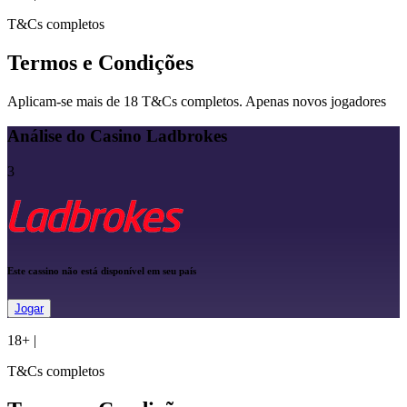
T&Cs completos
Termos e Condições
Aplicam-se mais de 18 T&Cs completos. Apenas novos jogadores
Análise do Casino Ladbrokes
3
Este cassino não está disponível em seu país
Jogar
18+
|
T&Cs completos