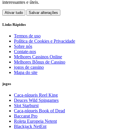
interessantes e úteis.
Ativar tudo
Salvar alterações
Links Rápidos
Termos de uso
Política de Cookies e Privacidade
Sobre nós
Contate-nos
Melhores Cassinos Online
Melhores Bônus de Cassino
jogos de cassino
Mapa do site
jogos
Caça-níqueis Reel King
Deuces Wild Spingames
Slot Starburst
Caça-níqueis Book of Dead
Baccarat Pro
Roleta Europeia Netent
Blackjack NetEnt