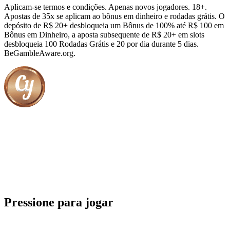
Aplicam-se termos e condições. Apenas novos jogadores. 18+.
Apostas de 35x se aplicam ao bônus em dinheiro e rodadas grátis. O
depósito de R$ 20+ desbloqueia um Bônus de 100% até R$ 100 em
Bônus em Dinheiro, a aposta subsequente de R$ 20+ em slots
desbloqueia 100 Rodadas Grátis e 20 por dia durante 5 dias.
BeGambleAware.org.
Pressione para jogar