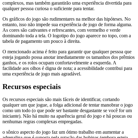
complexos, mas também garantirão uma experiência divertida para
qualquer pessoa curiosa o suficiente para tentar.
Os gráficos do jogo são rudimentares na melhor das hipóteses. No
entanto, isso não impede sua experiência de jogo de forma alguma.
As cores são cativantes e refrescantes, com vermelho e verde
dominando toda a tela. O logotipo do jogo aparece no topo, com a
tabela de pagamento um pouco à direita.
O mencionado acima é feito para garantir que qualquer pessoa que
esteja jogando possa anotar imediatamente os tamanhos dos prêmios
ganhos, e os rolos ocupam confortavelmente a esquerda. A
facilidade aos olhos é digna de nota; a acessibilidade contribui para
uma experiência de jogo mais agradável.
Recursos especiais
Os recursos especiais são mais fáceis de identificar, cortando
qualquer um que jogue, a folga adicional de tentar manobrar o jogo
como um todo (o que pode ser bastante desgastante se você for um
iniciante). Não há muito na aparência geral do jogo e há poucas ou
nenhumas regras complexas empregadas.
o sônico aspecto do jogo faz um ótimo trabalho em aumentar a
adrenalina que é suposta pela rotação das bobinas (embora esteja