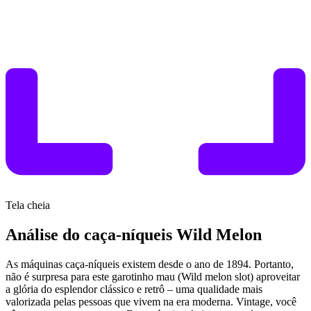
Tela cheia
Análise do caça-níqueis Wild Melon
As máquinas caça-níqueis existem desde o ano de 1894. Portanto,
não é surpresa para este garotinho mau (Wild melon slot) aproveitar
a glória do esplendor clássico e retrô – uma qualidade mais
valorizada pelas pessoas que vivem na era moderna. Vintage, você