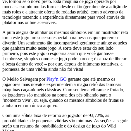
vê, tornou-se o novo preto. Esta máquina de jogo operada por
moedas assumiu muitas formas desde então (geralmente a adição de
mais rolos e a atraente oferta de rodadas grátis), com o advento da
tecnologia trazendo a experiência diretamente para você através de
plataformas online acessíveis.
A pura alegria de alinhar os mesmos símbolos em um mostrador reto
torna este jogo um sucesso especial para pessoas que querem se
divertir. Um sentimento tão incomparável geralmente atinge aqueles
que ganham muito neste jogo. A sorte deve estar do seu lado
primeiro, pois este jogo o esgotaria assim que você ganhasse.
Lembre-se, simples como este jogo pode parecer; é capaz de liberar
a besta dentro de você – por que, depois de inúmeras tentativas, a
promessa de uma vitória ainda não foi vista!
O Melão Selvagem por
Play’n GO
garante que até mesmo os
jogadores mais novatos experimentem a magia retrô das famosas
máquinas caça-níqueis clássicas. Com seu tema vibrante e frutado,
os jogadores são mantidos na ponta dos pés olhando para o
‘momento viva’, ou seja, quando os mesmos símbolos de frutas se
alinham em um único arquivo.
Com uma sólida taxa de retorno ao jogador de 93,72%, as
probabilidades de pequenas vitórias são mínimas. As seções a seguir
serão um resumo da jogabilidade e do design de jogo do Wild