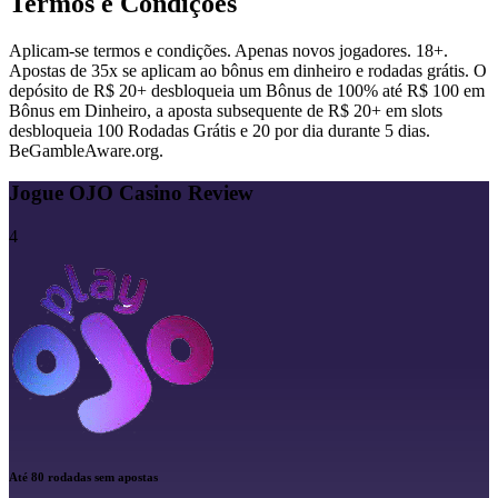
Termos e Condições
Aplicam-se termos e condições. Apenas novos jogadores. 18+.
Apostas de 35x se aplicam ao bônus em dinheiro e rodadas grátis. O
depósito de R$ 20+ desbloqueia um Bônus de 100% até R$ 100 em
Bônus em Dinheiro, a aposta subsequente de R$ 20+ em slots
desbloqueia 100 Rodadas Grátis e 20 por dia durante 5 dias.
BeGambleAware.org.
Jogue OJO Casino Review
4
Até 80 rodadas sem apostas