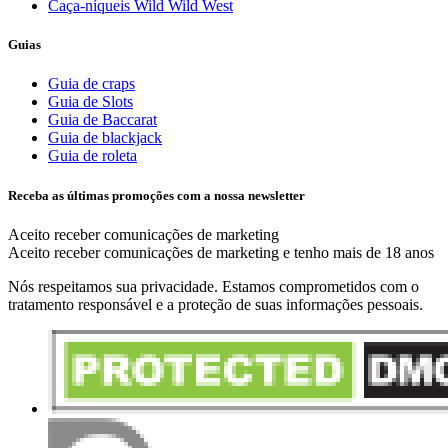
Caça-níqueis Wild Wild West
Guias
Guia de craps
Guia de Slots
Guia de Baccarat
Guia de blackjack
Guia de roleta
Receba as últimas promoções com a nossa newsletter
Aceito receber comunicações de marketing
Aceito receber comunicações de marketing e tenho mais de 18 anos
Nós respeitamos sua privacidade.
Estamos comprometidos com o
tratamento responsável e a proteção de suas informações pessoais.