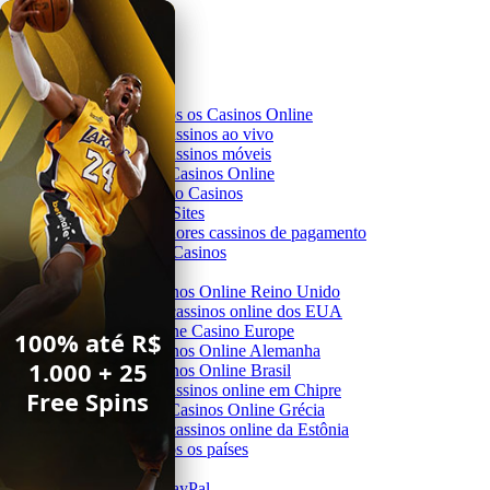
peticaolutoparental
cassinos
Por
Todos os Casinos Online
de cassinos ao vivo
de cassinos móveis
dos Casinos Online
Cripto Casinos
Slot Sites
Melhores cassinos de pagamento
VIP Casinos
Por países
Casinos Online Reino Unido
dos cassinos online dos EUA
Online Casino Europe
200% até R$
100% até R$
Casinos Online Alemanha
2.500 + 100
1.000 + 25
Casinos Online Brasil
de cassinos online em Chipre
Free Spins
Free Spins
dos Casinos Online Grécia
dos cassinos online da Estônia
Todos os países
Por
do PayPal