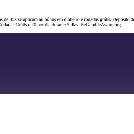
as de 35x se aplicam ao bônus em dinheiro e rodadas grátis. Depósi
Rodadas Grátis e 20 por dia durante 5 dias. BeGambleAware.org.