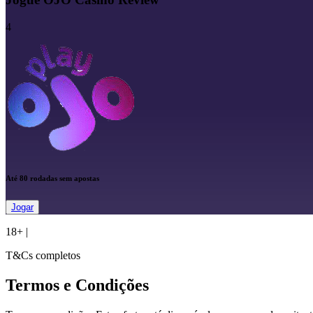
4
Até 80 rodadas sem apostas
Jogar
18+
|
T&Cs completos
Termos e Condições