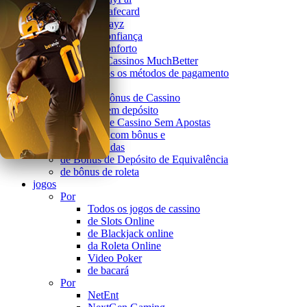
Paysafecard
ecoPayz
de confiança
de conforto
dos Cassinos MuchBetter
Todos os métodos de pagamento
bônus
Todos os Bônus de Cassino
de bônus sem depósito
de Bônus de Cassino Sem Apostas
Slots grátis com bônus e
de boas-vindas
de Bônus de Depósito de Equivalência
de bônus de roleta
jogos
Por
Todos os jogos de cassino
de Slots Online
de Blackjack online
da Roleta Online
Video Poker
de bacará
Por
NetEnt