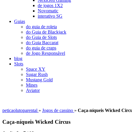
NextGen Gaming
de jogos 1X2
Novomatic
interativo SG
Guias
do guia de roleta
do Guia de Blackjack
do Guia de Slots
do Guia Baccarat
do guia de craps
de Jogo Responsável
blog
Slots
Space XY
Sugar Rush
Mustang Gold
Mines
Aviator
peticaolutoparental
»
Jogos de cassino
»
Caça-níqueis Wicked Circ
Caça-níqueis Wicked Circus