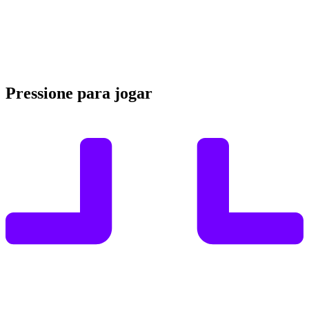
Pressione para jogar