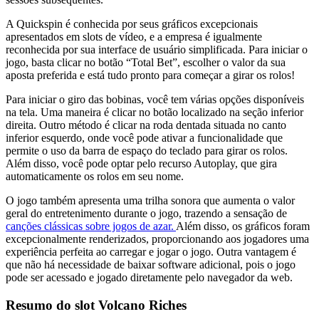
A Quickspin é conhecida por seus gráficos excepcionais
apresentados em slots de vídeo, e a empresa é igualmente
reconhecida por sua interface de usuário simplificada. Para iniciar o
jogo, basta clicar no botão “Total Bet”, escolher o valor da sua
aposta preferida e está tudo pronto para começar a girar os rolos!
Para iniciar o giro das bobinas, você tem várias opções disponíveis
na tela. Uma maneira é clicar no botão localizado na seção inferior
direita. Outro método é clicar na roda dentada situada no canto
inferior esquerdo, onde você pode ativar a funcionalidade que
permite o uso da barra de espaço do teclado para girar os rolos.
Além disso, você pode optar pelo recurso Autoplay, que gira
automaticamente os rolos em seu nome.
O jogo também apresenta uma trilha sonora que aumenta o valor
geral do entretenimento durante o jogo, trazendo a sensação de
canções clássicas sobre jogos de azar.
Além disso, os gráficos foram
excepcionalmente renderizados, proporcionando aos jogadores uma
experiência perfeita ao carregar e jogar o jogo. Outra vantagem é
que não há necessidade de baixar software adicional, pois o jogo
pode ser acessado e jogado diretamente pelo navegador da web.
Resumo do slot Volcano Riches