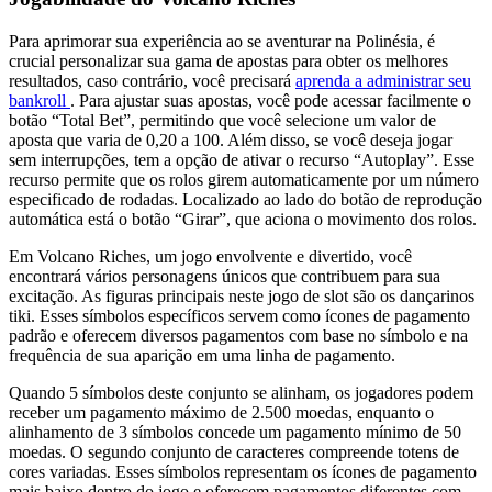
Para aprimorar sua experiência ao se aventurar na Polinésia, é
crucial personalizar sua gama de apostas para obter os melhores
resultados, caso contrário, você precisará
aprenda a administrar seu
bankroll
. Para ajustar suas apostas, você pode acessar facilmente o
botão “Total Bet”, permitindo que você selecione um valor de
aposta que varia de 0,20 a 100. Além disso, se você deseja jogar
sem interrupções, tem a opção de ativar o recurso “Autoplay”. Esse
recurso permite que os rolos girem automaticamente por um número
especificado de rodadas. Localizado ao lado do botão de reprodução
automática está o botão “Girar”, que aciona o movimento dos rolos.
Em Volcano Riches, um jogo envolvente e divertido, você
encontrará vários personagens únicos que contribuem para sua
excitação. As figuras principais neste jogo de slot são os dançarinos
tiki. Esses símbolos específicos servem como ícones de pagamento
padrão e oferecem diversos pagamentos com base no símbolo e na
frequência de sua aparição em uma linha de pagamento.
Quando 5 símbolos deste conjunto se alinham, os jogadores podem
receber um pagamento máximo de 2.500 moedas, enquanto o
alinhamento de 3 símbolos concede um pagamento mínimo de 50
moedas. O segundo conjunto de caracteres compreende totens de
cores variadas. Esses símbolos representam os ícones de pagamento
mais baixo dentro do jogo e oferecem pagamentos diferentes com