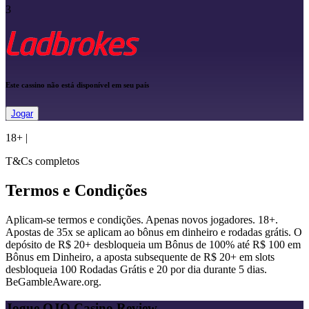
3
Este cassino não está disponível em seu país
Jogar
18+
|
T&Cs completos
Termos e Condições
Aplicam-se termos e condições. Apenas novos jogadores. 18+.
Apostas de 35x se aplicam ao bônus em dinheiro e rodadas grátis. O
depósito de R$ 20+ desbloqueia um Bônus de 100% até R$ 100 em
Bônus em Dinheiro, a aposta subsequente de R$ 20+ em slots
desbloqueia 100 Rodadas Grátis e 20 por dia durante 5 dias.
BeGambleAware.org.
Jogue OJO Casino Review