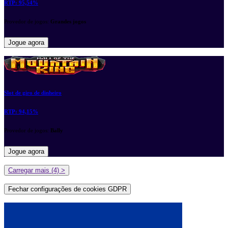
RTP:
95,54%
Provedor de jogos:
Grandes jogos
Jogue agora
Slot de giro de dinheiro
RTP:
94,15%
Provedor de jogos:
Bally
Jogue agora
Carregar mais (4) >
Fechar configurações de cookies GDPR