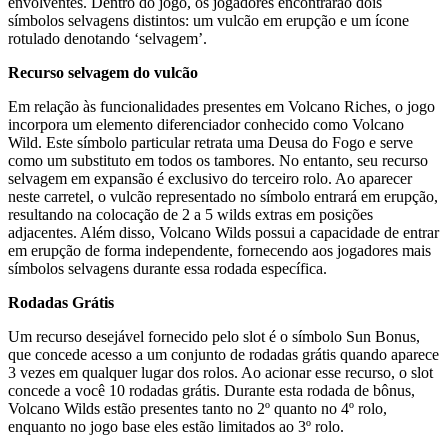
envolventes. Dentro do jogo, os jogadores encontrarão dois
símbolos selvagens distintos: um vulcão em erupção e um ícone
rotulado denotando ‘selvagem’.
Recurso selvagem do vulcão
Em relação às funcionalidades presentes em Volcano Riches, o jogo
incorpora um elemento diferenciador conhecido como Volcano
Wild. Este símbolo particular retrata uma Deusa do Fogo e serve
como um substituto em todos os tambores. No entanto, seu recurso
selvagem em expansão é exclusivo do terceiro rolo. Ao aparecer
neste carretel, o vulcão representado no símbolo entrará em erupção,
resultando na colocação de 2 a 5 wilds extras em posições
adjacentes. Além disso, Volcano Wilds possui a capacidade de entrar
em erupção de forma independente, fornecendo aos jogadores mais
símbolos selvagens durante essa rodada específica.
Rodadas Grátis
Um recurso desejável fornecido pelo slot é o símbolo Sun Bonus,
que concede acesso a um conjunto de rodadas grátis quando aparece
3 vezes em qualquer lugar dos rolos. Ao acionar esse recurso, o slot
concede a você 10 rodadas grátis. Durante esta rodada de bônus,
Volcano Wilds estão presentes tanto no 2º quanto no 4º rolo,
enquanto no jogo base eles estão limitados ao 3º rolo.