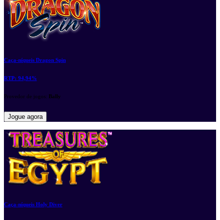
Caça-níqueis Dragon Spin
RTP:
94,94%
Provedor de jogos:
Bally
Jogue agora
Caça-níqueis Holy Diver