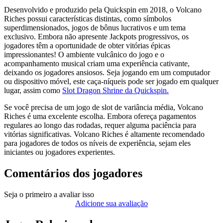
Desenvolvido e produzido pela Quickspin em 2018, o Volcano
Riches possui características distintas, como símbolos
superdimensionados, jogos de bônus lucrativos e um tema
exclusivo. Embora não apresente Jackpots progressivos, os
jogadores têm a oportunidade de obter vitórias épicas
impressionantes! O ambiente vulcânico do jogo e o
acompanhamento musical criam uma experiência cativante,
deixando os jogadores ansiosos. Seja jogando em um computador
ou dispositivo móvel, este caça-níqueis pode ser jogado em qualquer
lugar, assim como
Slot Dragon Shrine da Quickspin.
Se você precisa de um jogo de slot de variância média, Volcano
Riches é uma excelente escolha. Embora ofereça pagamentos
regulares ao longo das rodadas, requer alguma paciência para
vitórias significativas. Volcano Riches é altamente recomendado
para jogadores de todos os níveis de experiência, sejam eles
iniciantes ou jogadores experientes.
Comentários dos jogadores
Seja o primeiro a avaliar isso
Adicione sua avaliação